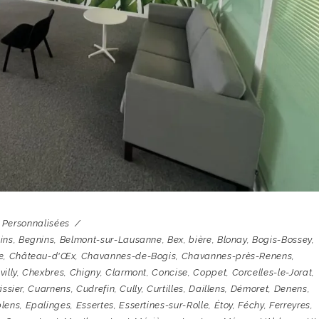
s Personnalisées
ins
,
Begnins
,
Belmont-sur-Lausanne
,
Bex
,
bière
,
Blonay
,
Bogis-Bossey
,
e
,
Château-d'Œx
,
Chavannes-de-Bogis
,
Chavannes-près-Renens
,
illy
,
Chexbres
,
Chigny
,
Clarmont
,
Concise
,
Coppet
,
Corcelles-le-Jorat
,
issier
,
Cuarnens
,
Cudrefin
,
Cully
,
Curtilles
,
Daillens
,
Démoret
,
Denens
,
lens
,
Epalinges
,
Essertes
,
Essertines-sur-Rolle
,
Étoy
,
Féchy
,
Ferreyres
,