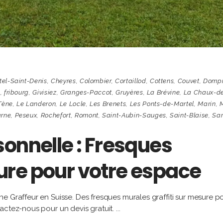
tel-Saint-Denis
,
Cheyres
,
Colombier
,
Cortaillod
,
Cottens
,
Couvet
,
Dompi
c
,
fribourg
,
Givisiez
,
Granges-Paccot
,
Gruyères
,
La Brévine
,
La Chaux-d
Tène
,
Le Landeron
,
Le Locle
,
Les Brenets
,
Les Ponts-de-Martel
,
Marin
,
M
erne
,
Peseux
,
Rochefort
,
Romont
,
Saint-Aubin-Sauges
,
Saint-Blaise
,
Sar
onnelle : Fresques
re pour votre espace
e Graffeur en Suisse. Des fresques murales graffiti sur mesure p
actez-nous pour un devis gratuit.