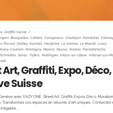
se
,
Graffiti Suisse
ingen
,
Bourguillon
,
Cottens
,
Courgevaux
,
Courtepin
,
Domdidier
,
Estavay
s-Paccot
,
Grolley
,
Gurmels
,
Hauterive
,
La Sonnaz
,
Le Mouret
,
Lossy-
Misery-Courtion
,
Montagny
,
Morens
,
Neyruz
,
Noréaz
,
Pierrafortscha
,
Schmitten
,
Sévaz
,
Tafers
,
Tentlingen
,
Villars-sur-Glâne
,
Villarsel-sur-M
matt
Art, Graffiti, Expo, Déco,
ve Suisse
 Genève avec EAZY ONE. Street Art, Graffiti, Expos, Déco, Muralism
ille. Transformez vos espaces en œuvres d'art uniques. Contactez
 inégalée.