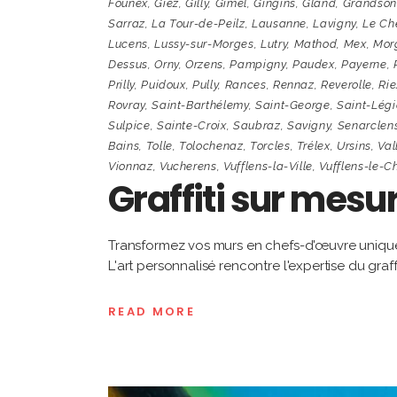
Founex
,
Giez
,
Gilly
,
Gimel
,
Gingins
,
Gland
,
Grandson
Sarraz
,
La Tour-de-Peilz
,
Lausanne
,
Lavigny
,
Le Ch
Lucens
,
Lussy-sur-Morges
,
Lutry
,
Mathod
,
Mex
,
Mor
Dessus
,
Orny
,
Orzens
,
Pampigny
,
Paudex
,
Payerne
,
Prilly
,
Puidoux
,
Pully
,
Rances
,
Rennaz
,
Reverolle
,
Rie
Rovray
,
Saint-Barthélemy
,
Saint-George
,
Saint-Légi
Sulpice
,
Sainte-Croix
,
Saubraz
,
Savigny
,
Senarclen
Bains
,
Tolle
,
Tolochenaz
,
Torcles
,
Trélex
,
Ursins
,
Val
Vionnaz
,
Vucherens
,
Vufflens-la-Ville
,
Vufflens-le-C
Graffiti sur mesu
Transformez vos murs en chefs-d'œuvre uniques
L'art personnalisé rencontre l'expertise du graff
READ MORE