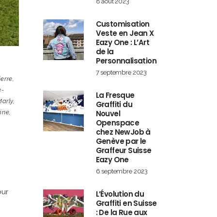
8 août 2023
Customisation
Veste en Jean X
Eazy One : L’Art
de la
Personnalisation
7 septembre 2023
erre
,
e-
La Fresque
arly
,
Graffiti du
Nouvel
ine
,
Openspace
chez NewJob à
Genève par le
Graffeur Suisse
Eazy One
6 septembre 2023
our
L’Évolution du
Graffiti en Suisse
: De la Rue aux