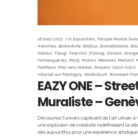
16 août 2023
in
Expositions
,
Fresque Murale Suis
Avenches
,
Barberêche
,
Belfaux
,
Bonnefontaine
,
Bös
Gibloux
,
Faoug
,
Ferpicloz
,
fribourg
,
Givisiez
,
Grange
Formangueires
,
Marly
,
Matran
,
Ménières
,
Merlach
,
Ponthaux
,
Prez-vers-Noréaz
,
Rossens
,
Saint-Aubin
,
Villarsel-sur-Montagny
,
Wallenbuch
,
Wünnewil-Fla
EAZY ONE – Street 
Muraliste – Genè
Découvrez l'univers captivant de l'art urbain à
une explosion de créativité redéfinissant la v
dès aujourd'hui pour une expérience artistique