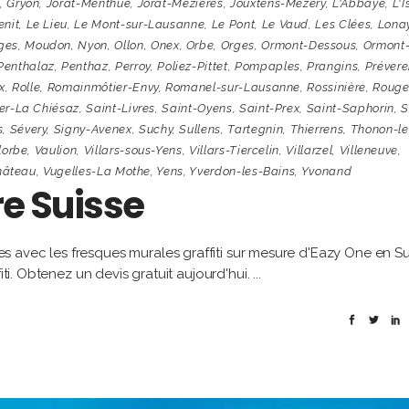
,
Gryon
,
Jorat-Menthue
,
Jorat-Mézières
,
Jouxtens-Mézery
,
L'Abbaye
,
L'I
enit
,
Le Lieu
,
Le Mont-sur-Lausanne
,
Le Pont
,
Le Vaud
,
Les Clées
,
Lona
ges
,
Moudon
,
Nyon
,
Ollon
,
Onex
,
Orbe
,
Orges
,
Ormont-Dessous
,
Ormont
Penthalaz
,
Penthaz
,
Perroy
,
Poliez-Pittet
,
Pompaples
,
Prangins
,
Préver
x
,
Rolle
,
Romainmôtier-Envy
,
Romanel-sur-Lausanne
,
Rossinière
,
Roug
er-La Chiésaz
,
Saint-Livres
,
Saint-Oyens
,
Saint-Prex
,
Saint-Saphorin
,
S
s
,
Sévery
,
Signy-Avenex
,
Suchy
,
Sullens
,
Tartegnin
,
Thierrens
,
Thonon-le
lorbe
,
Vaulion
,
Villars-sous-Yens
,
Villars-Tiercelin
,
Villarzel
,
Villeneuve
,
hâteau
,
Vugelles-La Mothe
,
Yens
,
Yverdon-les-Bains
,
Yvonand
re Suisse
 avec les fresques murales graffiti sur mesure d'Eazy One en Su
iti. Obtenez un devis gratuit aujourd'hui.