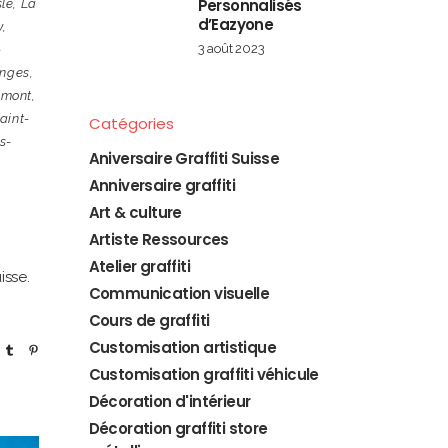
Personnalisés
sle
,
La
d’Eazyone
y
,
3 août 2023
-
enges
,
emont
,
aint-
Catégories
s-
Aniversaire Graffiti Suisse
Anniversaire graffiti
Art & culture
Artiste Ressources
Atelier graffiti
isse.
Communication visuelle
Cours de graffiti
Customisation artistique
Customisation graffiti véhicule
Décoration d'intérieur
Décoration graffiti store