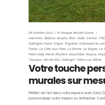
26 octobre 2023
in
Fresque Murale Suisse
Avenches
,
Belfaux
,
Boudry
,
Broc
,
bulle
,
Cernier
,
Châ
Düdingen (Guin)
,
Enges
,
Engollon
,
Estavayer-le-La
Fonds
,
La Côte-aux-Fées
,
La Roche
,
La Sagne
,
La 
Mont-Vully
,
Morat (Murten)
,
Neuchâtel
,
Neyruz
,
Pay
Treyvaux
,
Val-de-Ruz
,
Valangin
,
Villars-sur-Glâne
Votre touche pers
murales sur mesu
Mettez de l'art dans votre espace avec Eazy On
personnaliser votre maison ou entreprise. Cont