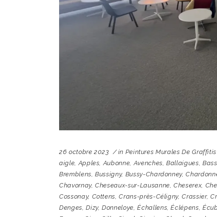
26 octobre 2023
in
Peintures Murales De Graffiti
aigle
,
Apples
,
Aubonne
,
Avenches
,
Ballaigues
,
Bass
Bremblens
,
Bussigny
,
Bussy-Chardonney
,
Chardonn
Chavornay
,
Cheseaux-sur-Lausanne
,
Cheserex
,
Chev
Cossonay
,
Cottens
,
Crans-près-Céligny
,
Crassier
,
Cr
Denges
,
Dizy
,
Donneloye
,
Échallens
,
Éclépens
,
Écub