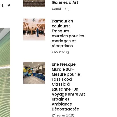
Galeries d’Art
4 août 2023
L’amour en
couleurs :
Fresques
murales pour les
mariages et
réceptions
2 août 2023
Une Fresque
Murale Sur-
Mesure pour le
Fast-Food
Classic à
Lausanne : Un
Voyage entre Art
Urbain et
Ambiance
Décontractée
17 février 2025