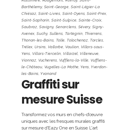
Rossinière
,
Rougemont
,
Rovray
,
Saint-
Barthélemy
,
Saint-George
,
Saint-Légier-La
Chiésaz
,
Saint-Livres
,
Saint-Oyens
,
Saint-Prex
,
Saint-Saphorin
,
Saint-Sulpice
,
Sainte-Croix
,
Saubraz
,
Savigny
,
Senarclens
,
Sévery
,
Signy-
Avenex
,
Suchy
,
Sullens
,
Tartegnin
,
Thierrens
,
Thonon-les-Bains
,
Tolle
,
Tolochenaz
,
Torcles
,
Trélex
,
Ursins
,
Vallorbe
,
Vaulion
,
Villars-sous-
Yens
,
Villars-Tiercelin
,
Villarzel
,
Villeneuve
,
Vionnaz
,
Vucherens
,
Vufflens-la-Ville
,
Vufflens-
le-Château
,
Vugelles-La Mothe
,
Yens
,
Yverdon-
les-Bains
,
Yvonand
Graffiti sur
mesure Suisse
Transformez vos murs en chefs-d'œuvre
uniques avec les fresques murales graffiti
sur mesure d'Eazy One en Suisse. L'art