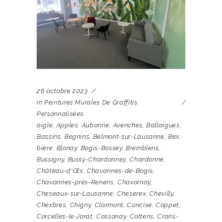
26 octobre 2023
in
Peintures Murales De Graffitis
Personnalisées
aigle
,
Apples
,
Aubonne
,
Avenches
,
Ballaigues
,
Bassins
,
Begnins
,
Belmont-sur-Lausanne
,
Bex
,
bière
,
Blonay
,
Bogis-Bossey
,
Bremblens
,
Bussigny
,
Bussy-Chardonney
,
Chardonne
,
Château-d'Œx
,
Chavannes-de-Bogis
,
Chavannes-près-Renens
,
Chavornay
,
Cheseaux-sur-Lausanne
,
Cheserex
,
Chevilly
,
Chexbres
,
Chigny
,
Clarmont
,
Concise
,
Coppet
,
Corcelles-le-Jorat
,
Cossonay
,
Cottens
,
Crans-