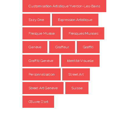
Customisation Artistique Yverdon-Les-Bains
Eazy One
Expression Artistique
Fresque Murale
Fresques Murales
Genève
Graffeur
Graffiti
Graffiti Genève
Identité Visuelle
Personnalisation
Street Art
Street Art Genève
Suisse
Œuvre D'art