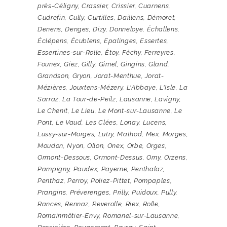
près-Céligny
,
Crassier
,
Crissier
,
Cuarnens
,
Cudrefin
,
Cully
,
Curtilles
,
Daillens
,
Démoret
,
Denens
,
Denges
,
Dizy
,
Donneloye
,
Échallens
,
Éclépens
,
Écublens
,
Epalinges
,
Essertes
,
Essertines-sur-Rolle
,
Étoy
,
Féchy
,
Ferreyres
,
Founex
,
Giez
,
Gilly
,
Gimel
,
Gingins
,
Gland
,
Grandson
,
Gryon
,
Jorat-Menthue
,
Jorat-
Mézières
,
Jouxtens-Mézery
,
L'Abbaye
,
L'Isle
,
La
Sarraz
,
La Tour-de-Peilz
,
Lausanne
,
Lavigny
,
Le Chenit
,
Le Lieu
,
Le Mont-sur-Lausanne
,
Le
Pont
,
Le Vaud
,
Les Clées
,
Lonay
,
Lucens
,
Lussy-sur-Morges
,
Lutry
,
Mathod
,
Mex
,
Morges
,
Moudon
,
Nyon
,
Ollon
,
Onex
,
Orbe
,
Orges
,
Ormont-Dessous
,
Ormont-Dessus
,
Orny
,
Orzens
,
Pampigny
,
Paudex
,
Payerne
,
Penthalaz
,
Penthaz
,
Perroy
,
Poliez-Pittet
,
Pompaples
,
Prangins
,
Préverenges
,
Prilly
,
Puidoux
,
Pully
,
Rances
,
Rennaz
,
Reverolle
,
Riex
,
Rolle
,
Romainmôtier-Envy
,
Romanel-sur-Lausanne
,