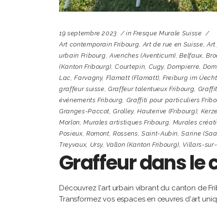
19 septembre 2023
in
Fresque Murale Suisse
Art contemporain Fribourg
,
Art de rue en Suisse
,
Art
urbain Fribourg
,
Avenches (Aventicum)
,
Belfaux
,
Bro
(Kanton Fribourg)
,
Courtepin
,
Cugy
,
Dompierre
,
Domp
Lac
,
Farvagny
,
Flamatt (Flamatt)
,
Freiburg im Üech
graffeur suisse
,
Graffeur talentueux Fribourg
,
Graffi
événements Fribourg
,
Graffiti pour particuliers Frib
Granges-Paccot
,
Grolley
,
Hauterive (Fribourg)
,
Kerze
Morlon
,
Murales artistiques Fribourg
,
Murales créati
Posieux
,
Romont
,
Rossens
,
Saint-Aubin
,
Sarine (Saa
Treyvaux
,
Ursy
,
Vallon (Kanton Fribourg)
,
Villars-sur
Graffeur dans le 
Découvrez l'art urbain vibrant du canton de Fr
Transformez vos espaces en œuvres d'art uniqu