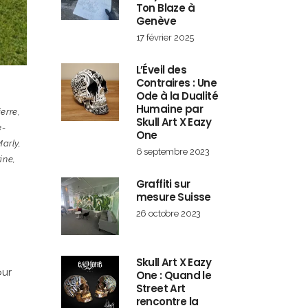
Ton Blaze à
Genève
17 février 2025
L’Éveil des
Contraires : Une
Ode à la Dualité
Humaine par
erre
,
Skull Art X Eazy
e-
One
arly
,
6 septembre 2023
ine
,
Graffiti sur
mesure Suisse
26 octobre 2023
Skull Art X Eazy
our
One : Quand le
Street Art
rencontre la