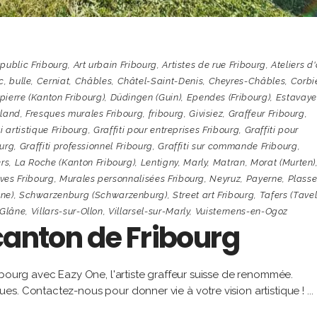
 public Fribourg
,
Art urbain Fribourg
,
Artistes de rue Fribourg
,
Ateliers d'
c
,
bulle
,
Cerniat
,
Châbles
,
Châtel-Saint-Denis
,
Cheyres-Châbles
,
Corbi
ierre (Kanton Fribourg)
,
Düdingen (Guin)
,
Ependes (Fribourg)
,
Estavaye
tland
,
Fresques murales Fribourg
,
fribourg
,
Givisiez
,
Graffeur Fribourg
,
ti artistique Fribourg
,
Graffiti pour entreprises Fribourg
,
Graffiti pour
ourg
,
Graffiti professionnel Fribourg
,
Graffiti sur commande Fribourg
,
rs
,
La Roche (Kanton Fribourg)
,
Lentigny
,
Marly
,
Matran
,
Morat (Murten)
ves Fribourg
,
Murales personnalisées Fribourg
,
Neyruz
,
Payerne
,
Plasse
ne)
,
Schwarzenburg (Schwarzenburg)
,
Street art Fribourg
,
Tafers (Tavel
-Glâne
,
Villars-sur-Ollon
,
Villarsel-sur-Marly
,
Vuisternens-en-Ogoz
canton de Fribourg
ibourg avec Eazy One, l'artiste graffeur suisse de renommée.
es. Contactez-nous pour donner vie à votre vision artistique !