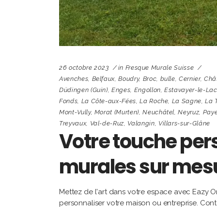
26 octobre 2023
in
Fresque Murale Suisse
Avenches
,
Belfaux
,
Boudry
,
Broc
,
bulle
,
Cernier
,
Châ
Düdingen (Guin)
,
Enges
,
Engollon
,
Estavayer-le-La
Fonds
,
La Côte-aux-Fées
,
La Roche
,
La Sagne
,
La 
Mont-Vully
,
Morat (Murten)
,
Neuchâtel
,
Neyruz
,
Pay
Treyvaux
,
Val-de-Ruz
,
Valangin
,
Villars-sur-Glâne
Votre touche pers
murales sur mesu
Mettez de l'art dans votre espace avec Eazy On
personnaliser votre maison ou entreprise. Cont