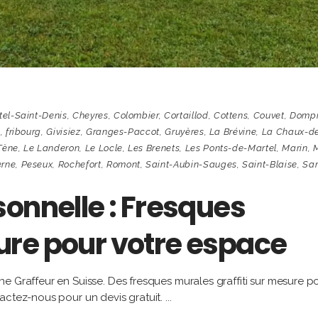
tel-Saint-Denis
,
Cheyres
,
Colombier
,
Cortaillod
,
Cottens
,
Couvet
,
Dompi
c
,
fribourg
,
Givisiez
,
Granges-Paccot
,
Gruyères
,
La Brévine
,
La Chaux-d
Tène
,
Le Landeron
,
Le Locle
,
Les Brenets
,
Les Ponts-de-Martel
,
Marin
,
M
erne
,
Peseux
,
Rochefort
,
Romont
,
Saint-Aubin-Sauges
,
Saint-Blaise
,
Sar
onnelle : Fresques
re pour votre espace
e Graffeur en Suisse. Des fresques murales graffiti sur mesure p
actez-nous pour un devis gratuit.