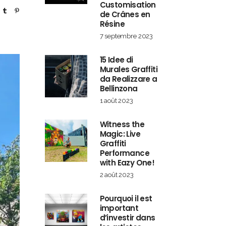
Customisation
de Crânes en
Résine
7 septembre 2023
15 Idee di
Murales Graffiti
da Realizzare a
Bellinzona
1 août 2023
Witness the
Magic: Live
Graffiti
Performance
with Eazy One!
2 août 2023
Pourquoi il est
important
d’investir dans