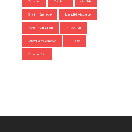
Genève
Graffeur
Graffiti
Graffiti Genève
Identité Visuelle
Personnalisation
Street Art
Street Art Genève
Suisse
Œuvre D'art