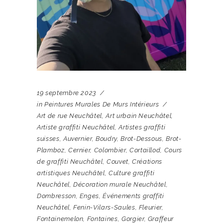
19 septembre 2023
in
Peintures Murales De Murs Intérieurs
Art de rue Neuchâtel
,
Art urbain Neuchâtel
,
Artiste graffiti Neuchâtel
,
Artistes graffiti
suisses
,
Auvernier
,
Boudry
,
Brot-Dessous
,
Brot-
Plamboz
,
Cernier
,
Colombier
,
Cortaillod
,
Cours
de graffiti Neuchâtel
,
Couvet
,
Créations
artistiques Neuchâtel
,
Culture graffiti
Neuchâtel
,
Décoration murale Neuchâtel
,
Dombresson
,
Enges
,
Événements graffiti
Neuchâtel
,
Fenin-Vilars-Saules
,
Fleurier
,
Fontainemelon
,
Fontaines
,
Gorgier
,
Graffeur