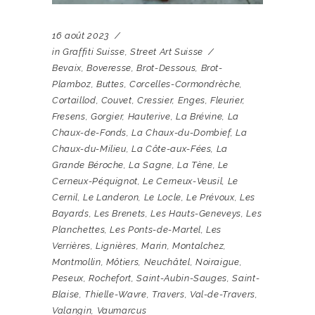
16 août 2023
in
Graffiti Suisse
,
Street Art Suisse
Bevaix
,
Boveresse
,
Brot-Dessous
,
Brot-
Plamboz
,
Buttes
,
Corcelles-Cormondrèche
,
Cortaillod
,
Couvet
,
Cressier
,
Enges
,
Fleurier
,
Fresens
,
Gorgier
,
Hauterive
,
La Brévine
,
La
Chaux-de-Fonds
,
La Chaux-du-Dombief
,
La
Chaux-du-Milieu
,
La Côte-aux-Fées
,
La
Grande Béroche
,
La Sagne
,
La Tène
,
Le
Cerneux-Péquignot
,
Le Cerneux-Veusil
,
Le
Cernil
,
Le Landeron
,
Le Locle
,
Le Prévoux
,
Les
Bayards
,
Les Brenets
,
Les Hauts-Geneveys
,
Les
Planchettes
,
Les Ponts-de-Martel
,
Les
Verrières
,
Lignières
,
Marin
,
Montalchez
,
Montmollin
,
Môtiers
,
Neuchâtel
,
Noiraigue
,
Peseux
,
Rochefort
,
Saint-Aubin-Sauges
,
Saint-
Blaise
,
Thielle-Wavre
,
Travers
,
Val-de-Travers
,
Valangin
,
Vaumarcus