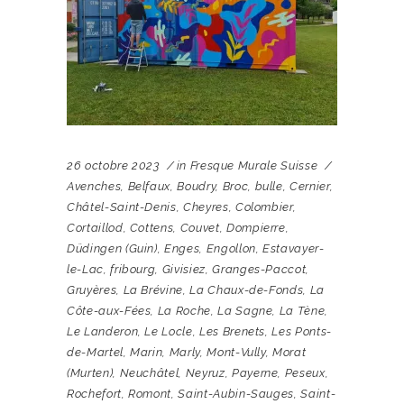
26 octobre 2023
in
Fresque Murale Suisse
Avenches
,
Belfaux
,
Boudry
,
Broc
,
bulle
,
Cernier
,
Châtel-Saint-Denis
,
Cheyres
,
Colombier
,
Cortaillod
,
Cottens
,
Couvet
,
Dompierre
,
Düdingen (Guin)
,
Enges
,
Engollon
,
Estavayer-
le-Lac
,
fribourg
,
Givisiez
,
Granges-Paccot
,
Gruyères
,
La Brévine
,
La Chaux-de-Fonds
,
La
Côte-aux-Fées
,
La Roche
,
La Sagne
,
La Tène
,
Le Landeron
,
Le Locle
,
Les Brenets
,
Les Ponts-
de-Martel
,
Marin
,
Marly
,
Mont-Vully
,
Morat
(Murten)
,
Neuchâtel
,
Neyruz
,
Payerne
,
Peseux
,
Rochefort
,
Romont
,
Saint-Aubin-Sauges
,
Saint-