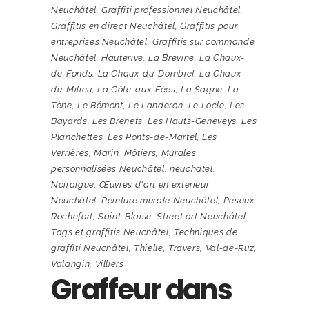
Neuchâtel
,
Graffiti professionnel Neuchâtel
,
Graffitis en direct Neuchâtel
,
Graffitis pour
entreprises Neuchâtel
,
Graffitis sur commande
Neuchâtel
,
Hauterive
,
La Brévine
,
La Chaux-
de-Fonds
,
La Chaux-du-Dombief
,
La Chaux-
du-Milieu
,
La Côte-aux-Fées
,
La Sagne
,
La
Tène
,
Le Bémont
,
Le Landeron
,
Le Locle
,
Les
Bayards
,
Les Brenets
,
Les Hauts-Geneveys
,
Les
Planchettes
,
Les Ponts-de-Martel
,
Les
Verrières
,
Marin
,
Môtiers
,
Murales
personnalisées Neuchâtel
,
neuchatel
,
Noiraigue
,
Œuvres d'art en extérieur
Neuchâtel
,
Peinture murale Neuchâtel
,
Peseux
,
Rochefort
,
Saint-Blaise
,
Street art Neuchâtel
,
Tags et graffitis Neuchâtel
,
Techniques de
graffiti Neuchâtel
,
Thielle
,
Travers
,
Val-de-Ruz
,
Valangin
,
Villiers
Graffeur dans