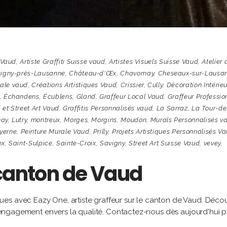
 Vaud
,
Artiste Graffiti Suisse vaud
,
Artistes Visuels Suisse Vaud
,
Atelier 
signy-près-Lausanne
,
Château-d'Œx
,
Chavornay
,
Cheseaux-sur-Lausa
rale vaud
,
Créations Artistiques Vaud
,
Crissier
,
Cully
,
Décoration Intérie
,
Échandens
,
Écublens
,
Gland
,
Graffeur Local Vaud
,
Graffeur Professio
i et Street Art Vaud
,
Graffitis Personnalisés vaud
,
La Sarraz
,
La Tour-de
nay
,
Lutry
,
montreux
,
Morges
,
Morgins
,
Moudon
,
Murals Personnalisés v
yerne
,
Peinture Murale Vaud
,
Prilly
,
Projets Artistiques Personnalisés V
ex
,
Saint-Sulpice
,
Sainte-Croix
,
Savigny
,
Street Art Suisse Vaud
,
vevey
,
 canton de Vaud
es avec Eazy One, artiste graffeur sur le canton de Vaud. Déco
et engagement envers la qualité. Contactez-nous dès aujourd'hui 