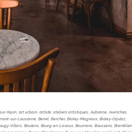
-sur-Nyon
,
art urbain
,
artiste
,
ateliers artistiques
,
Aubonne
,
Avenches
,
mont-sur-Lausanne
,
Benet
,
Bercher
,
Bioley-Magnoux
,
Bioley-Orjulaz
,
ougy-Villars
,
Boulens
,
Bourg-en-Lavaux
,
Bournens
,
Boussens
,
Bremblen