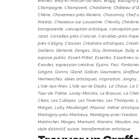
Brenles
,
Brey-et-Maison-du-Bois
,
Brugg
,
Bussigny-
Champagne
,
Champvent
,
Chardonne
,
Château-d'
Chêne
,
Chavannes-près-Renens
,
Chavornay
,
Chef-
Noréaz
,
Cheseaux-sur-Lausanne
,
Chevilly
,
Chexbre
transparente
,
conception artistique
,
conception per
Jorat
,
Corcelles-près-Concise
,
Corcelles-près-Paye
près-Céligny
,
Crassier
,
Créations artistiques
,
Créati
Daillens
,
Démoret
,
Denges
,
Dizy
,
Donneloye
,
Dully
,
e
espace public
,
Essert-Pittet
,
Essertes
,
Essertines-su
Évordes
,
expression créative
,
Éysins
,
Fiez
,
Fontaine
Gingins
,
Givrins
,
Gland
,
Gollion
,
Goumoëns
,
Graffeur
Hermenches
,
idées artistiques
,
inspiration
,
Jongny
,
L'Isle-aux-Noix
,
L'Isle-sur-le-Doubs
,
La Chaux
,
La C
Tour-de-Trême
,
Lavey-Morcles
,
Le Brassus
,
Le Chen
Clées
,
Les Cullayes
,
Les Tavernes
,
Les Thioleyres
,
L
Morges
,
Lutry
,
Mauborget
,
Mauraz
,
métier artistiqu
Montagny-près-Montreux
,
Montagny-près-Yverdon
Montricher
,
Morges
,
Mormont
,
Morrens
,
Moudon
,
mu
style distinctif
,
suisse
,
transformation artistique