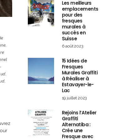
Les meilleurs
emplacements
pour des
fresques
murales à
succès en
Suisse
de
nne
,
6 août 2023
ure
nnel
15 Idées de
Fresques
-
Murales Graffiti
aud
,
à Réaliser à
aud
,
Estavayer-le-
Lac
19 juillet 2023
Rejoins l’Atelier
Graffiti
uvrez
Alternatiba :
Crée une
pour
Fresque avec