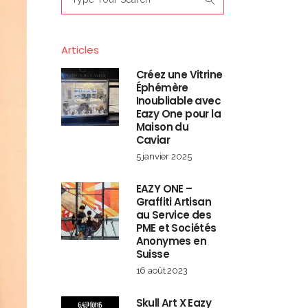
for:
Articles
Créez une Vitrine
Éphémère
Inoubliable avec
Eazy One pour la
Maison du
Caviar
5 janvier 2025
EAZY ONE –
Graffiti Artisan
au Service des
PME et Sociétés
Anonymes en
Suisse
16 août 2023
Skull Art X Eazy