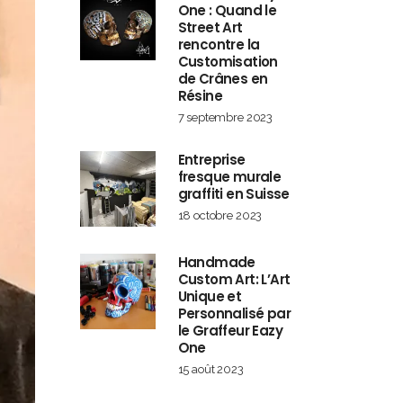
One : Quand le
Street Art
rencontre la
Customisation
de Crânes en
Résine
7 septembre 2023
Entreprise
fresque murale
graffiti en Suisse
18 octobre 2023
Handmade
Custom Art: L’Art
Unique et
Personnalisé par
le Graffeur Eazy
One
15 août 2023