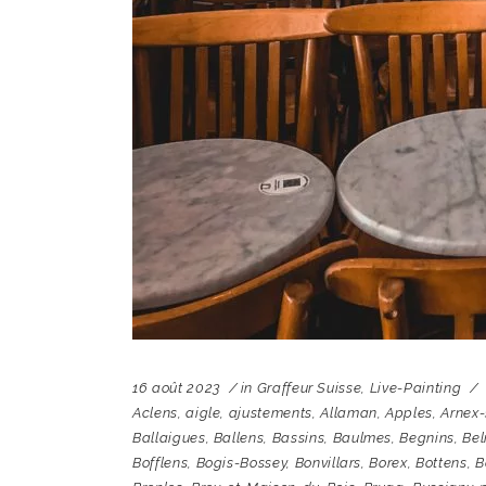
16 août 2023
in
Graffeur Suisse
,
Live-Painting
Aclens
,
aigle
,
ajustements
,
Allaman
,
Apples
,
Arnex
Ballaigues
,
Ballens
,
Bassins
,
Baulmes
,
Begnins
,
Bel
Bofflens
,
Bogis-Bossey
,
Bonvillars
,
Borex
,
Bottens
,
B