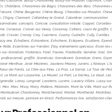
près-Lausanne
,
Bussy-Chardonney
,
Bussy-sur-Moudon
,
captivant
,
Cham
Œx
,
Châtillens
,
Chavannes-de-Bogis
,
Chavannes-des-Bois
,
Chavannes-
d'œuvre
,
Chêne-Bougeries
,
Chêne-Bourg
,
Chesalles-sur-Moudon
,
Ches
s
,
Chigny
,
Clarmont
,
Collombey-le-Grand
,
Colombier
,
communication
sonnalisée
,
concepts
,
Concise
,
consultation initiale
,
Coppet
,
Corcelles-
rne
,
Corseaux
,
Corsier-sur-Vevey
,
Cossonay
,
Cottens
,
cours de graffiti
,
vité
,
Crissier
,
Cronay
,
Croy
,
Cuarnens
,
Cuarny
,
Cudrefin
,
Cully
,
Curtilles
,
azy one
,
Échallens
,
Échandens
,
Échichens
,
Éclépens
,
Écublens
,
Épend
r-Rolle
,
Essertines-sur-Yverdon
,
Étoy
,
événements spéciaux
,
Évian-les
s-sur-Grandson
,
Fontenais
,
Forel
,
Founex
,
Froideville
,
Genolier
,
Giez
,
Gi
 professionnel
,
graffiti
,
Grandcour
,
Grandevent
,
Grandson
,
Grens
,
Gryo
Jorat-Menthue
,
Jorat-Mézières
,
Jouxtens-Mézery
,
Juriens
,
L'Abbaye
,
L'I
haux-de-Fonds
,
La Côte-aux-Fées
,
La Praz
,
La Sarraz
,
La Tour-de-Pei
it
,
Le Mont-sur-Lausanne
,
Le Mouret
,
Le Pont
,
Le Séchey
,
Le Vaud
,
Les
ignerolle
,
Lonay
,
Longirod
,
Lovatens
,
Lucens
,
Lussery-Villars
,
Lussy-sur
e
,
Mex
,
Mies
,
Missy
,
Moiry
,
Mollens
,
Molondin
,
Mont-la-Ville
,
Mont-sur-Ro
,
Montaubion-Chardonney
,
Montcherand
,
Montet
,
Montherod
,
Montilliez
,
rals sur mesure
,
peinture en direct
,
Performances live
,
satisfaction clie