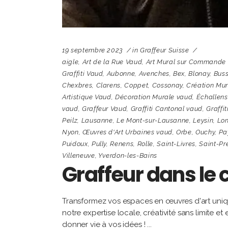
19 septembre 2023
in
Graffeur Suisse
aigle
,
Art de la Rue Vaud
,
Art Mural sur Commande
Graffiti Vaud
,
Aubonne
,
Avenches
,
Bex
,
Blonay
,
Bus
Chexbres
,
Clarens
,
Coppet
,
Cossonay
,
Création Mu
Artistique Vaud
,
Décoration Murale vaud
,
Échallens
vaud
,
Graffeur Vaud
,
Graffiti Cantonal vaud
,
Graffit
Peilz
,
Lausanne
,
Le Mont-sur-Lausanne
,
Leysin
,
Lo
Nyon
,
Œuvres d'Art Urbaines vaud
,
Orbe
,
Ouchy
,
Pa
Puidoux
,
Pully
,
Renens
,
Rolle
,
Saint-Livres
,
Saint-Pr
Villeneuve
,
Yverdon-les-Bains
Graffeur dans le
Transformez vos espaces en œuvres d'art uniqu
notre expertise locale, créativité sans limite 
donner vie à vos idées !