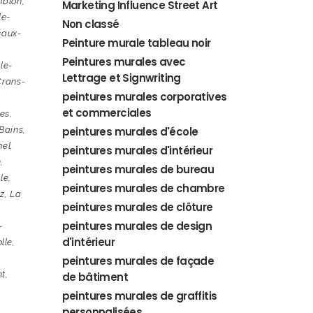
blon
,
Marketing Influence Street Art
le-
Non classé
eaux-
Peinture murale tableau noir
Peintures murales avec
le-
Lettrage et Signwriting
Crans-
peintures murales corporatives
et commerciales
es
,
-Bains
,
peintures murales d'école
mel
,
peintures murales d'intérieur
n
,
peintures murales de bureau
sle
,
peintures murales de chambre
lz
,
La
peintures murales de clôture
peintures murales de design
-
d'intérieur
lle
,
peintures murales de façade
nt
,
de bâtiment
peintures murales de graffitis
personnalisées