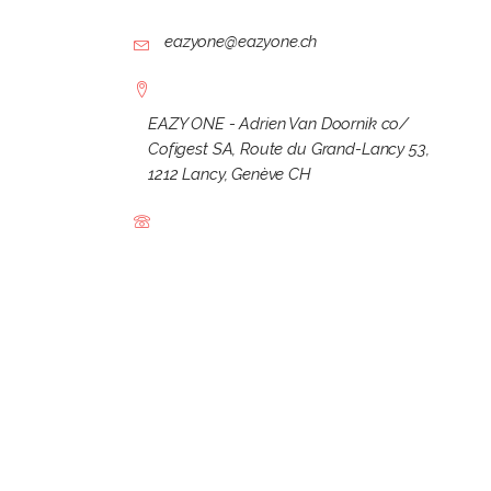
eazyone@eazyone.ch
EAZY ONE - Adrien Van Doornik co/
Cofigest SA, Route du Grand-Lancy 53,
1212 Lancy, Genève CH
ACCUEIL
BIO
EQUIPE
CLIENTS
CONDITIONS GÉNÉRALES DE 