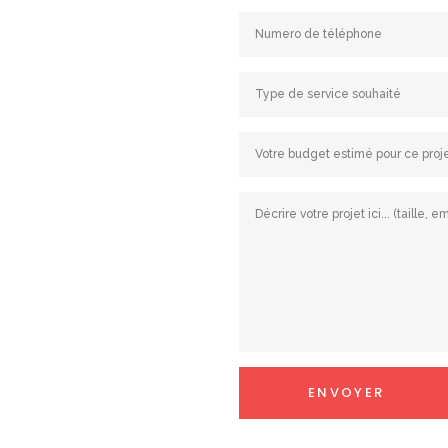
SERVICES
RÉALISATIONS
BLOG
FAQ
VENTES
MENTIONS LÉGALES ET POLITIQUE DE
Sentez-vous libre de me contacter à tout moment.
eazyone
@
eazyone.ch
IDE : CHE-232.301.530