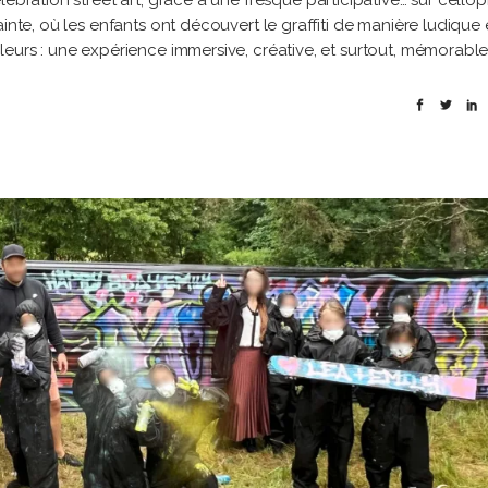
lébration street art, grâce à une fresque participative… sur cell
inte, où les enfants ont découvert le graffiti de manière ludique 
leurs : une expérience immersive, créative, et surtout, mémorabl