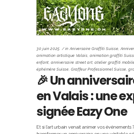
30 juin 2025
in
Aniversaire Graffiti Suisse
,
Anniver
animation artistique Valais
,
animation graffiti Suis
enfant
,
anniversaire street art
,
atelier graffiti mobil
éphémère Suisse
,
Graffeur Professionnel Suisse
,
gra
🎉 Un anniversair
en Valais : une e
signée Eazy One
Et si l’art urbain venait animer vos événements 