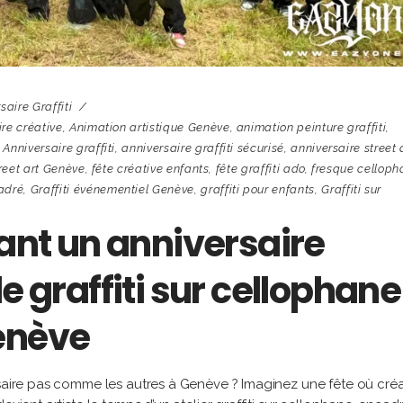
saire Graffiti
re créative
,
Animation artistique Genève
,
animation peinture graffiti
,
,
Anniversaire graffiti
,
anniversaire graffiti sécurisé
,
anniversaire street 
treet art Genève
,
fête créative enfants
,
fête graffiti ado
,
fresque celloph
cadré
,
Graffiti événementiel Genève
,
graffiti pour enfants
,
Graffiti sur
fant un anniversaire
e graffiti sur cellophane
enève
saire pas comme les autres à Genève ? Imaginez une fête où créat