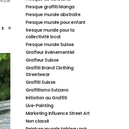
ré par
Fresque graffiti Manga
Fresque murale abstraite
Fresque murale pour enfant
fresque murale pour la
collectivité local
Fresque murale Suisse
Graffeur évènementiel
Graffeur Suisse
Graffiti Brand Clothing
Streetwear
Graffiti Suisse
Graffitismo Svizzero
Initiation au Graffiti
Live-Painting
Marketing Influence Street Art
Non classé
Peinture murale tableau noir