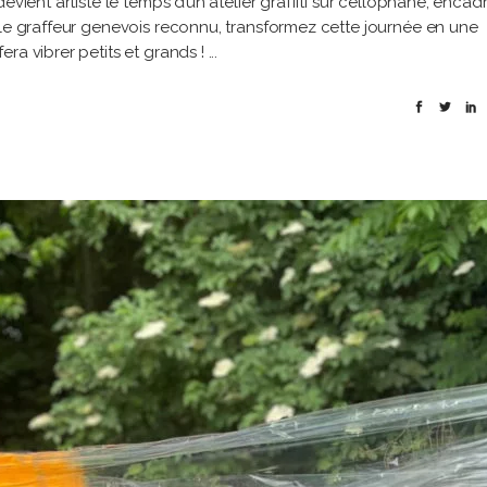
evient artiste le temps d’un atelier graffiti sur cellophane, encad
 le graffeur genevois reconnu, transformez cette journée en une
ra vibrer petits et grands !