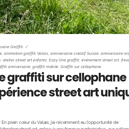
saire Graffiti
se
,
animation graffiti Valais
,
anniversaire créatif Suisse
,
anniversaire or
e
,
atelier street art enfants
,
Eazy One graffiti
,
événement street art
,
fres
ffiti anniversaire
,
graffiti mobile
,
Graffiti sur cellophane
e graffiti sur cellophane
xpérience street art uniq
? En plein cœur du Valais, j’ai récemment eu l’opportunité de