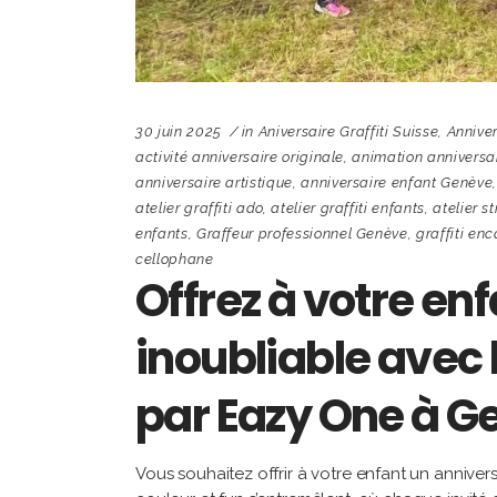
30 juin 2025
in
Aniversaire Graffiti Suisse
,
Anniver
activité anniversaire originale
,
animation anniversai
anniversaire artistique
,
anniversaire enfant Genève
atelier graffiti ado
,
atelier graffiti enfants
,
atelier s
enfants
,
Graffeur professionnel Genève
,
graffiti en
cellophane
Offrez à votre en
inoubliable avec l
par Eazy One à G
Vous souhaitez offrir à votre enfant un anniver