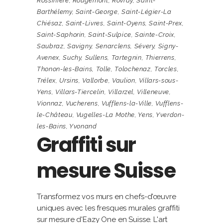
Rossinière
,
Rougemont
,
Rovray
,
Saint-
Barthélemy
,
Saint-George
,
Saint-Légier-La
Chiésaz
,
Saint-Livres
,
Saint-Oyens
,
Saint-Prex
,
Saint-Saphorin
,
Saint-Sulpice
,
Sainte-Croix
,
Saubraz
,
Savigny
,
Senarclens
,
Sévery
,
Signy-
Avenex
,
Suchy
,
Sullens
,
Tartegnin
,
Thierrens
,
Thonon-les-Bains
,
Tolle
,
Tolochenaz
,
Torcles
,
Trélex
,
Ursins
,
Vallorbe
,
Vaulion
,
Villars-sous-
Yens
,
Villars-Tiercelin
,
Villarzel
,
Villeneuve
,
Vionnaz
,
Vucherens
,
Vufflens-la-Ville
,
Vufflens-
le-Château
,
Vugelles-La Mothe
,
Yens
,
Yverdon-
les-Bains
,
Yvonand
Graffiti sur
mesure Suisse
Transformez vos murs en chefs-d'œuvre
uniques avec les fresques murales graffiti
sur mesure d'Eazy One en Suisse. L'art