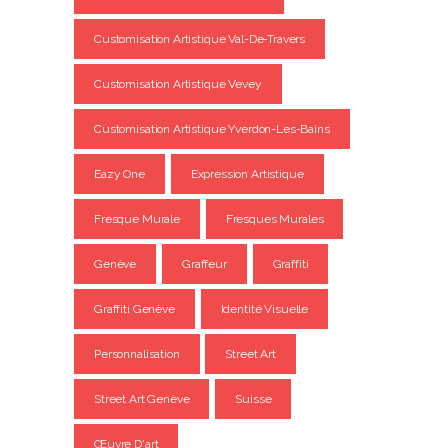
Customisation Artistique Val-De-Travers
Customisation Artistique Vevey
Customisation Artistique Yverdon-Les-Bains
Eazy One
Expression Artistique
Fresque Murale
Fresques Murales
Genève
Graffeur
Graffiti
Graffiti Genève
Identité Visuelle
Personnalisation
Street Art
Street Art Genève
Suisse
Œuvre D'art