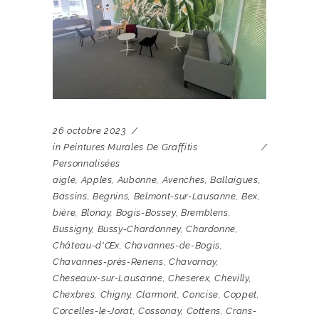
26 octobre 2023
in
Peintures Murales De Graffitis
Personnalisées
aigle
,
Apples
,
Aubonne
,
Avenches
,
Ballaigues
,
Bassins
,
Begnins
,
Belmont-sur-Lausanne
,
Bex
,
bière
,
Blonay
,
Bogis-Bossey
,
Bremblens
,
Bussigny
,
Bussy-Chardonney
,
Chardonne
,
Château-d'Œx
,
Chavannes-de-Bogis
,
Chavannes-près-Renens
,
Chavornay
,
Cheseaux-sur-Lausanne
,
Cheserex
,
Chevilly
,
Chexbres
,
Chigny
,
Clarmont
,
Concise
,
Coppet
,
Corcelles-le-Jorat
,
Cossonay
,
Cottens
,
Crans-