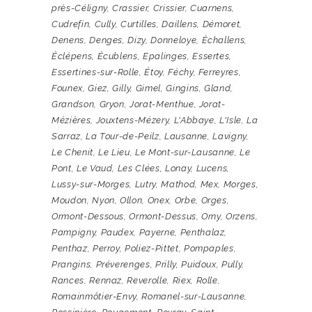
près-Céligny
,
Crassier
,
Crissier
,
Cuarnens
,
Cudrefin
,
Cully
,
Curtilles
,
Daillens
,
Démoret
,
Denens
,
Denges
,
Dizy
,
Donneloye
,
Échallens
,
Éclépens
,
Écublens
,
Epalinges
,
Essertes
,
Essertines-sur-Rolle
,
Étoy
,
Féchy
,
Ferreyres
,
Founex
,
Giez
,
Gilly
,
Gimel
,
Gingins
,
Gland
,
Grandson
,
Gryon
,
Jorat-Menthue
,
Jorat-
Mézières
,
Jouxtens-Mézery
,
L'Abbaye
,
L'Isle
,
La
Sarraz
,
La Tour-de-Peilz
,
Lausanne
,
Lavigny
,
Le Chenit
,
Le Lieu
,
Le Mont-sur-Lausanne
,
Le
Pont
,
Le Vaud
,
Les Clées
,
Lonay
,
Lucens
,
Lussy-sur-Morges
,
Lutry
,
Mathod
,
Mex
,
Morges
,
Moudon
,
Nyon
,
Ollon
,
Onex
,
Orbe
,
Orges
,
Ormont-Dessous
,
Ormont-Dessus
,
Orny
,
Orzens
,
Pampigny
,
Paudex
,
Payerne
,
Penthalaz
,
Penthaz
,
Perroy
,
Poliez-Pittet
,
Pompaples
,
Prangins
,
Préverenges
,
Prilly
,
Puidoux
,
Pully
,
Rances
,
Rennaz
,
Reverolle
,
Riex
,
Rolle
,
Romainmôtier-Envy
,
Romanel-sur-Lausanne
,