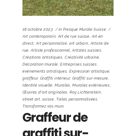
18 octobre 2023
in
Fresque Murale Suisse
Art contemporain
,
Art de rue suisse
,
Art en
direct
,
Art personnalisé
,
art urbain
,
Artiste de
rue
,
Artiste professionnel
,
Artistes suisses
,
Créations artistiques
,
Créativité urbaine
,
Décoration murale
,
Entreprises suisses
,
événements artistiques
,
Expression artistique
,
graffeur
,
Graffiti intérieur
,
Graffiti sur-mesure
,
Identité visuelle
,
Murales
,
Murales extérieures
,
Œuvres d'art originales
,
Roy Lichtenstein
,
street art
,
suisse
,
Toiles personnalisées
,
Transformez vos murs
Graffeur de
graffiti sur-