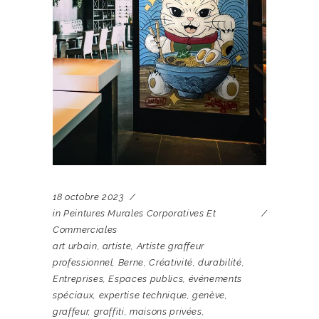
18 octobre 2023
in
Peintures Murales Corporatives Et
Commerciales
art urbain
,
artiste
,
Artiste graffeur
professionnel
,
Berne
,
Créativité
,
durabilité
,
Entreprises
,
Espaces publics
,
événements
spéciaux
,
expertise technique
,
genève
,
graffeur
,
graffiti
,
maisons privées
,