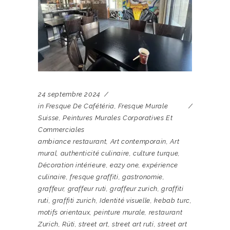
24 septembre 2024
in
Fresque De Cafétéria
,
Fresque Murale
Suisse
,
Peintures Murales Corporatives Et
Commerciales
ambiance restaurant
,
Art contemporain
,
Art
mural
,
authenticité culinaire
,
culture turque
,
Décoration intérieure
,
eazy one
,
expérience
culinaire
,
fresque graffiti
,
gastronomie
,
graffeur
,
graffeur ruti
,
graffeur zurich
,
graffiti
ruti
,
graffiti zurich
,
Identité visuelle
,
kebab turc
,
motifs orientaux
,
peinture murale
,
restaurant
Zurich
,
Rüti
,
street art
,
street art ruti
,
street art