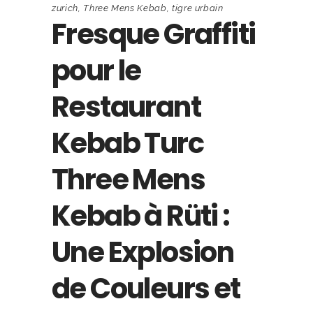
zurich
,
Three Mens Kebab
,
tigre urbain
Fresque Graffiti
pour le
Restaurant
Kebab Turc
Three Mens
Kebab à Rüti :
Une Explosion
de Couleurs et