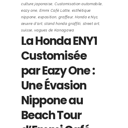
culture japonaise
,
Customisation automobile
,
eazy one
,
Emmi Café Latte
,
esthétique
nippone
,
exposition
,
graffeur
,
Honda e:Ny1
,
œuvre d'art
,
stand honda graffiti
,
street art
,
suisse
,
vagues de Kanagawa
La Honda ENY1
Customisée
par Eazy One :
Une Évasion
Nippone au
Beach Tour