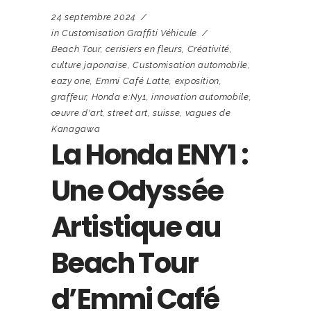
24 septembre 2024
in
Customisation Graffiti Véhicule
Beach Tour
,
cerisiers en fleurs
,
Créativité
,
culture japonaise
,
Customisation automobile
,
eazy one
,
Emmi Café Latte
,
exposition
,
graffeur
,
Honda e:Ny1
,
innovation automobile
,
œuvre d'art
,
street art
,
suisse
,
vagues de
Kanagawa
La Honda ENY1 :
Une Odyssée
Artistique au
Beach Tour
d’Emmi Café