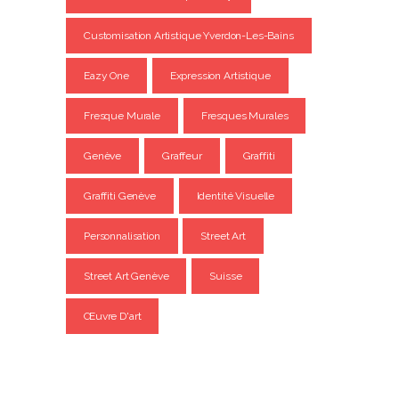
Customisation Artistique Yverdon-Les-Bains
Eazy One
Expression Artistique
Fresque Murale
Fresques Murales
Genève
Graffeur
Graffiti
Graffiti Genève
Identité Visuelle
Personnalisation
Street Art
Street Art Genève
Suisse
Œuvre D'art