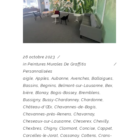
26 octobre 2023
in
Peintures Murales De Graffitis
Personnalisées
aigle
,
Apples
,
Aubonne
,
Avenches
,
Ballaigues
,
Bassins
,
Begnins
,
Belmont-sur-Lausanne
,
Bex
,
bière
,
Blonay
,
Bogis-Bossey
,
Bremblens
,
Bussigny
,
Bussy-Chardonney
,
Chardonne
,
Château-d'Œx
,
Chavannes-de-Bogis
,
Chavannes-près-Renens
,
Chavornay
,
Cheseaux-sur-Lausanne
,
Cheserex
,
Chevilly
,
Chexbres
,
Chigny
,
Clarmont
,
Concise
,
Coppet
,
Corcelles-le-Jorat
,
Cossonay
,
Cottens
,
Crans-