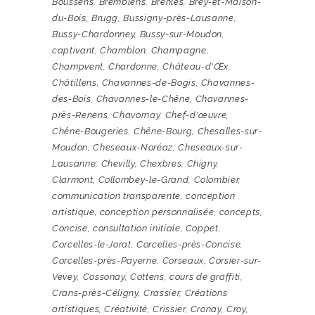
Boussens
,
Bremblens
,
Brenles
,
Brey-et-Maison-
du-Bois
,
Brugg
,
Bussigny-près-Lausanne
,
Bussy-Chardonney
,
Bussy-sur-Moudon
,
captivant
,
Chamblon
,
Champagne
,
Champvent
,
Chardonne
,
Château-d'Œx
,
Châtillens
,
Chavannes-de-Bogis
,
Chavannes-
des-Bois
,
Chavannes-le-Chêne
,
Chavannes-
près-Renens
,
Chavornay
,
Chef-d'œuvre
,
Chêne-Bougeries
,
Chêne-Bourg
,
Chesalles-sur-
Moudon
,
Cheseaux-Noréaz
,
Cheseaux-sur-
Lausanne
,
Chevilly
,
Chexbres
,
Chigny
,
Clarmont
,
Collombey-le-Grand
,
Colombier
,
communication transparente
,
conception
artistique
,
conception personnalisée
,
concepts
,
Concise
,
consultation initiale
,
Coppet
,
Corcelles-le-Jorat
,
Corcelles-près-Concise
,
Corcelles-près-Payerne
,
Corseaux
,
Corsier-sur-
Vevey
,
Cossonay
,
Cottens
,
cours de graffiti
,
Crans-près-Céligny
,
Crassier
,
Créations
artistiques
,
Créativité
,
Crissier
,
Cronay
,
Croy
,