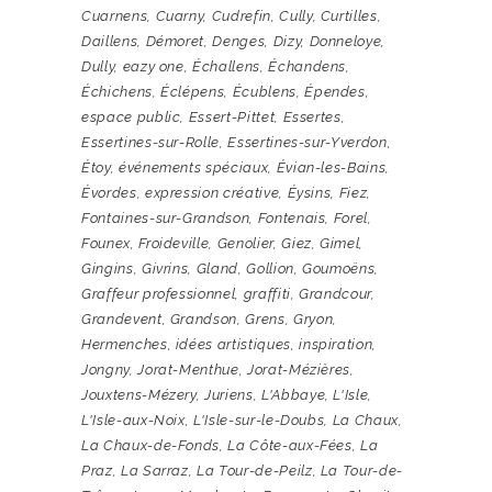
Cuarnens
,
Cuarny
,
Cudrefin
,
Cully
,
Curtilles
,
Daillens
,
Démoret
,
Denges
,
Dizy
,
Donneloye
,
Dully
,
eazy one
,
Échallens
,
Échandens
,
Échichens
,
Éclépens
,
Écublens
,
Épendes
,
espace public
,
Essert-Pittet
,
Essertes
,
Essertines-sur-Rolle
,
Essertines-sur-Yverdon
,
Étoy
,
événements spéciaux
,
Évian-les-Bains
,
Évordes
,
expression créative
,
Éysins
,
Fiez
,
Fontaines-sur-Grandson
,
Fontenais
,
Forel
,
Founex
,
Froideville
,
Genolier
,
Giez
,
Gimel
,
Gingins
,
Givrins
,
Gland
,
Gollion
,
Goumoëns
,
Graffeur professionnel
,
graffiti
,
Grandcour
,
Grandevent
,
Grandson
,
Grens
,
Gryon
,
Hermenches
,
idées artistiques
,
inspiration
,
Jongny
,
Jorat-Menthue
,
Jorat-Mézières
,
Jouxtens-Mézery
,
Juriens
,
L'Abbaye
,
L'Isle
,
L'Isle-aux-Noix
,
L'Isle-sur-le-Doubs
,
La Chaux
,
La Chaux-de-Fonds
,
La Côte-aux-Fées
,
La
Praz
,
La Sarraz
,
La Tour-de-Peilz
,
La Tour-de-