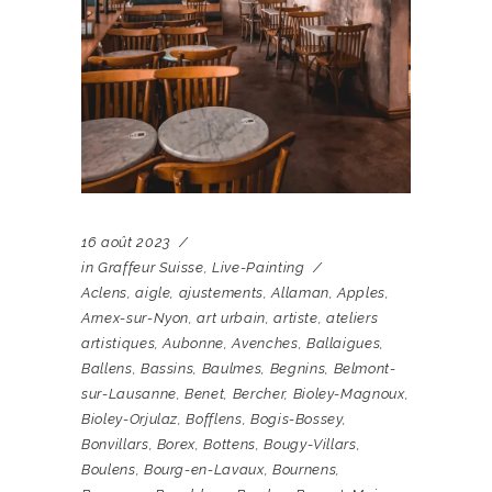
16 août 2023
in
Graffeur Suisse
,
Live-Painting
Aclens
,
aigle
,
ajustements
,
Allaman
,
Apples
,
Arnex-sur-Nyon
,
art urbain
,
artiste
,
ateliers
artistiques
,
Aubonne
,
Avenches
,
Ballaigues
,
Ballens
,
Bassins
,
Baulmes
,
Begnins
,
Belmont-
sur-Lausanne
,
Benet
,
Bercher
,
Bioley-Magnoux
,
Bioley-Orjulaz
,
Bofflens
,
Bogis-Bossey
,
Bonvillars
,
Borex
,
Bottens
,
Bougy-Villars
,
Boulens
,
Bourg-en-Lavaux
,
Bournens
,