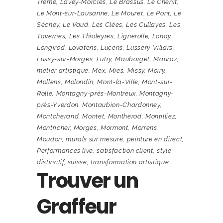
Trême
,
Lavey-Morcles
,
Le Brassus
,
Le Chenit
,
Le Mont-sur-Lausanne
,
Le Mouret
,
Le Pont
,
Le
Séchey
,
Le Vaud
,
Les Clées
,
Les Cullayes
,
Les
Tavernes
,
Les Thioleyres
,
Lignerolle
,
Lonay
,
Longirod
,
Lovatens
,
Lucens
,
Lussery-Villars
,
Lussy-sur-Morges
,
Lutry
,
Mauborget
,
Mauraz
,
métier artistique
,
Mex
,
Mies
,
Missy
,
Moiry
,
Mollens
,
Molondin
,
Mont-la-Ville
,
Mont-sur-
Rolle
,
Montagny-près-Montreux
,
Montagny-
près-Yverdon
,
Montaubion-Chardonney
,
Montcherand
,
Montet
,
Montherod
,
Montilliez
,
Montricher
,
Morges
,
Mormont
,
Morrens
,
Moudon
,
murals sur mesure
,
peinture en direct
,
Performances live
,
satisfaction client
,
style
distinctif
,
suisse
,
transformation artistique
Trouver un
Graffeur