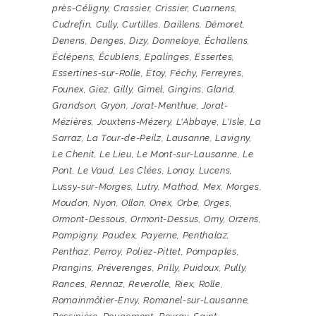
près-Céligny
,
Crassier
,
Crissier
,
Cuarnens
,
Cudrefin
,
Cully
,
Curtilles
,
Daillens
,
Démoret
,
Denens
,
Denges
,
Dizy
,
Donneloye
,
Échallens
,
Éclépens
,
Écublens
,
Epalinges
,
Essertes
,
Essertines-sur-Rolle
,
Étoy
,
Féchy
,
Ferreyres
,
Founex
,
Giez
,
Gilly
,
Gimel
,
Gingins
,
Gland
,
Grandson
,
Gryon
,
Jorat-Menthue
,
Jorat-
Mézières
,
Jouxtens-Mézery
,
L'Abbaye
,
L'Isle
,
La
Sarraz
,
La Tour-de-Peilz
,
Lausanne
,
Lavigny
,
Le Chenit
,
Le Lieu
,
Le Mont-sur-Lausanne
,
Le
Pont
,
Le Vaud
,
Les Clées
,
Lonay
,
Lucens
,
Lussy-sur-Morges
,
Lutry
,
Mathod
,
Mex
,
Morges
,
Moudon
,
Nyon
,
Ollon
,
Onex
,
Orbe
,
Orges
,
Ormont-Dessous
,
Ormont-Dessus
,
Orny
,
Orzens
,
Pampigny
,
Paudex
,
Payerne
,
Penthalaz
,
Penthaz
,
Perroy
,
Poliez-Pittet
,
Pompaples
,
Prangins
,
Préverenges
,
Prilly
,
Puidoux
,
Pully
,
Rances
,
Rennaz
,
Reverolle
,
Riex
,
Rolle
,
Romainmôtier-Envy
,
Romanel-sur-Lausanne
,