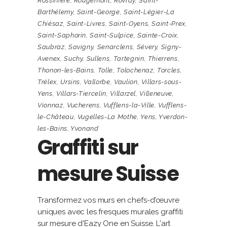
Rossinière
,
Rougemont
,
Rovray
,
Saint-
Barthélemy
,
Saint-George
,
Saint-Légier-La
Chiésaz
,
Saint-Livres
,
Saint-Oyens
,
Saint-Prex
,
Saint-Saphorin
,
Saint-Sulpice
,
Sainte-Croix
,
Saubraz
,
Savigny
,
Senarclens
,
Sévery
,
Signy-
Avenex
,
Suchy
,
Sullens
,
Tartegnin
,
Thierrens
,
Thonon-les-Bains
,
Tolle
,
Tolochenaz
,
Torcles
,
Trélex
,
Ursins
,
Vallorbe
,
Vaulion
,
Villars-sous-
Yens
,
Villars-Tiercelin
,
Villarzel
,
Villeneuve
,
Vionnaz
,
Vucherens
,
Vufflens-la-Ville
,
Vufflens-
le-Château
,
Vugelles-La Mothe
,
Yens
,
Yverdon-
les-Bains
,
Yvonand
Graffiti sur
mesure Suisse
Transformez vos murs en chefs-d'œuvre
uniques avec les fresques murales graffiti
sur mesure d'Eazy One en Suisse. L'art