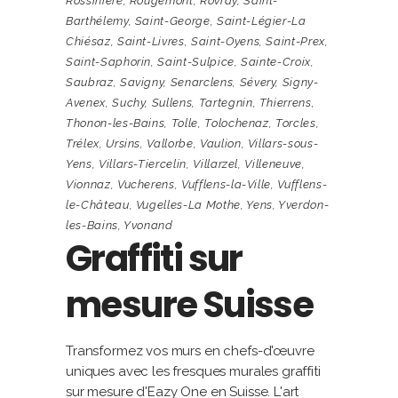
Rossinière
,
Rougemont
,
Rovray
,
Saint-
Barthélemy
,
Saint-George
,
Saint-Légier-La
Chiésaz
,
Saint-Livres
,
Saint-Oyens
,
Saint-Prex
,
Saint-Saphorin
,
Saint-Sulpice
,
Sainte-Croix
,
Saubraz
,
Savigny
,
Senarclens
,
Sévery
,
Signy-
Avenex
,
Suchy
,
Sullens
,
Tartegnin
,
Thierrens
,
Thonon-les-Bains
,
Tolle
,
Tolochenaz
,
Torcles
,
Trélex
,
Ursins
,
Vallorbe
,
Vaulion
,
Villars-sous-
Yens
,
Villars-Tiercelin
,
Villarzel
,
Villeneuve
,
Vionnaz
,
Vucherens
,
Vufflens-la-Ville
,
Vufflens-
le-Château
,
Vugelles-La Mothe
,
Yens
,
Yverdon-
les-Bains
,
Yvonand
Graffiti sur
mesure Suisse
Transformez vos murs en chefs-d'œuvre
uniques avec les fresques murales graffiti
sur mesure d'Eazy One en Suisse. L'art