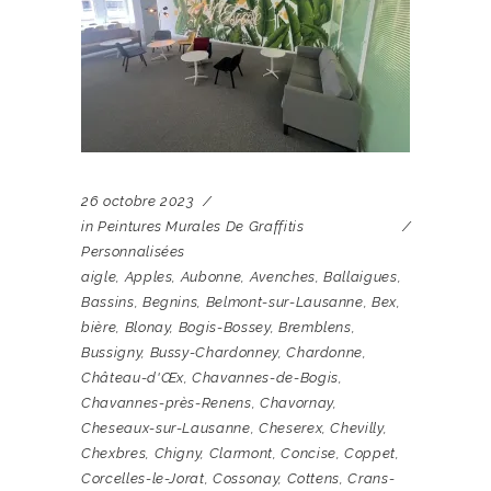
26 octobre 2023
in
Peintures Murales De Graffitis
Personnalisées
aigle
,
Apples
,
Aubonne
,
Avenches
,
Ballaigues
,
Bassins
,
Begnins
,
Belmont-sur-Lausanne
,
Bex
,
bière
,
Blonay
,
Bogis-Bossey
,
Bremblens
,
Bussigny
,
Bussy-Chardonney
,
Chardonne
,
Château-d'Œx
,
Chavannes-de-Bogis
,
Chavannes-près-Renens
,
Chavornay
,
Cheseaux-sur-Lausanne
,
Cheserex
,
Chevilly
,
Chexbres
,
Chigny
,
Clarmont
,
Concise
,
Coppet
,
Corcelles-le-Jorat
,
Cossonay
,
Cottens
,
Crans-