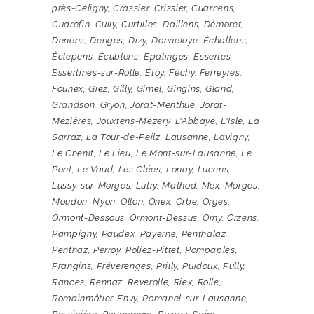
près-Céligny
,
Crassier
,
Crissier
,
Cuarnens
,
Cudrefin
,
Cully
,
Curtilles
,
Daillens
,
Démoret
,
Denens
,
Denges
,
Dizy
,
Donneloye
,
Échallens
,
Éclépens
,
Écublens
,
Epalinges
,
Essertes
,
Essertines-sur-Rolle
,
Étoy
,
Féchy
,
Ferreyres
,
Founex
,
Giez
,
Gilly
,
Gimel
,
Gingins
,
Gland
,
Grandson
,
Gryon
,
Jorat-Menthue
,
Jorat-
Mézières
,
Jouxtens-Mézery
,
L'Abbaye
,
L'Isle
,
La
Sarraz
,
La Tour-de-Peilz
,
Lausanne
,
Lavigny
,
Le Chenit
,
Le Lieu
,
Le Mont-sur-Lausanne
,
Le
Pont
,
Le Vaud
,
Les Clées
,
Lonay
,
Lucens
,
Lussy-sur-Morges
,
Lutry
,
Mathod
,
Mex
,
Morges
,
Moudon
,
Nyon
,
Ollon
,
Onex
,
Orbe
,
Orges
,
Ormont-Dessous
,
Ormont-Dessus
,
Orny
,
Orzens
,
Pampigny
,
Paudex
,
Payerne
,
Penthalaz
,
Penthaz
,
Perroy
,
Poliez-Pittet
,
Pompaples
,
Prangins
,
Préverenges
,
Prilly
,
Puidoux
,
Pully
,
Rances
,
Rennaz
,
Reverolle
,
Riex
,
Rolle
,
Romainmôtier-Envy
,
Romanel-sur-Lausanne
,