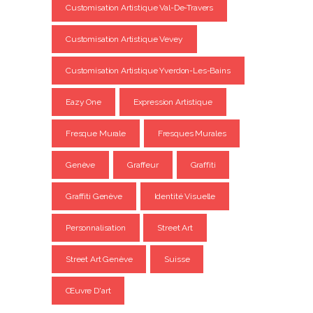
Customisation Artistique Val-De-Travers
Customisation Artistique Vevey
Customisation Artistique Yverdon-Les-Bains
Eazy One
Expression Artistique
Fresque Murale
Fresques Murales
Genève
Graffeur
Graffiti
Graffiti Genève
Identité Visuelle
Personnalisation
Street Art
Street Art Genève
Suisse
Œuvre D'art