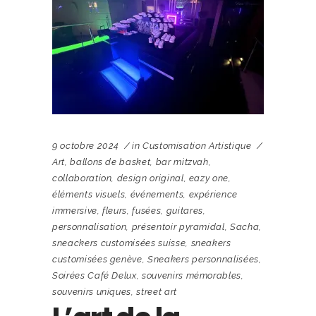
9 octobre 2024
in
Customisation Artistique
Art
,
ballons de basket
,
bar mitzvah
,
collaboration
,
design original
,
eazy one
,
éléments visuels
,
événements
,
expérience
immersive
,
fleurs
,
fusées
,
guitares
,
personnalisation
,
présentoir pyramidal
,
Sacha
,
sneackers customisées suisse
,
sneakers
customisées genève
,
Sneakers personnalisées
,
Soirées Café Delux
,
souvenirs mémorables
,
souvenirs uniques
,
street art