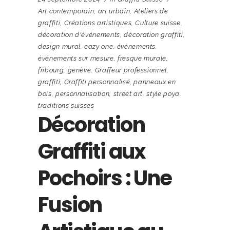
Art contemporain
,
art urbain
,
Ateliers de
graffiti
,
Créations artistiques
,
Culture suisse
,
décoration d'événements
,
décoration graffiti
,
design mural
,
eazy one
,
événements
,
événements sur mesure
,
fresque murale
,
fribourg
,
genève
,
Graffeur professionnel
,
graffiti
,
Graffiti personnalisé
,
panneaux en
bois
,
personnalisation
,
street art
,
style poya
,
traditions suisses
Décoration
Graffiti aux
Pochoirs : Une
Fusion