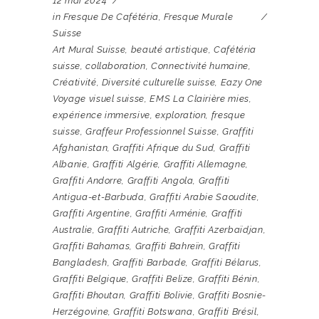
12 mai 2024
in
Fresque De Cafétéria
,
Fresque Murale
Suisse
Art Mural Suisse
,
beauté artistique
,
Cafétéria
suisse
,
collaboration
,
Connectivité humaine
,
Créativité
,
Diversité culturelle suisse
,
Eazy One
Voyage visuel suisse
,
EMS La Clairière mies
,
expérience immersive
,
exploration
,
fresque
suisse
,
Graffeur Professionnel Suisse
,
Graffiti
Afghanistan
,
Graffiti Afrique du Sud
,
Graffiti
Albanie
,
Graffiti Algérie
,
Graffiti Allemagne
,
Graffiti Andorre
,
Graffiti Angola
,
Graffiti
Antigua-et-Barbuda
,
Graffiti Arabie Saoudite
,
Graffiti Argentine
,
Graffiti Arménie
,
Graffiti
Australie
,
Graffiti Autriche
,
Graffiti Azerbaïdjan
,
Graffiti Bahamas
,
Graffiti Bahreïn
,
Graffiti
Bangladesh
,
Graffiti Barbade
,
Graffiti Bélarus
,
Graffiti Belgique
,
Graffiti Belize
,
Graffiti Bénin
,
Graffiti Bhoutan
,
Graffiti Bolivie
,
Graffiti Bosnie-
Herzégovine
,
Graffiti Botswana
,
Graffiti Brésil
,