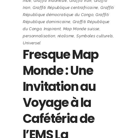
Inde
,
Graffiti Indonésie
,
Graffiti Irak
,
Graffiti
Iran
,
Graffiti République centrafricaine
,
Graffiti
République démocratique du Congo
,
Graffiti
République dominicaine
,
Graffiti République
du Congo
,
Inspirant
,
Map Monde suisse
,
personnalisation
,
réalisme
,
Symboles culturels
,
Universel
Fresque Map
Monde : Une
Invitation au
Voyage à la
Cafétéria de
l’EMS La