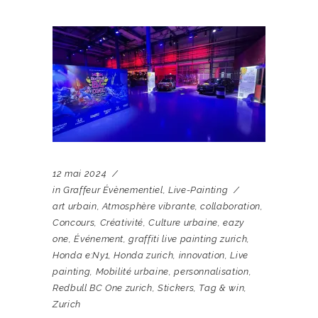
12 mai 2024
in
Graffeur Évènementiel
,
Live-Painting
art urbain
,
Atmosphère vibrante
,
collaboration
,
Concours
,
Créativité
,
Culture urbaine
,
eazy
one
,
Événement
,
graffiti live painting zurich
,
Honda e:Ny1
,
Honda zurich
,
innovation
,
Live
painting
,
Mobilité urbaine
,
personnalisation
,
Redbull BC One zurich
,
Stickers
,
Tag & win
,
Zurich