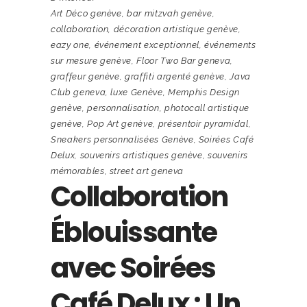
Art Déco genève
,
bar mitzvah genève
,
collaboration
,
décoration artistique genève
,
eazy one
,
événement exceptionnel
,
événements
sur mesure genève
,
Floor Two Bar geneva
,
graffeur genève
,
graffiti argenté genève
,
Java
Club geneva
,
luxe Genève
,
Memphis Design
genève
,
personnalisation
,
photocall artistique
genève
,
Pop Art genève
,
présentoir pyramidal
,
Sneakers personnalisées Genève
,
Soirées Café
Delux
,
souvenirs artistiques genève
,
souvenirs
mémorables
,
street art geneva
Collaboration
Éblouissante
avec Soirées
Café Delux : Un