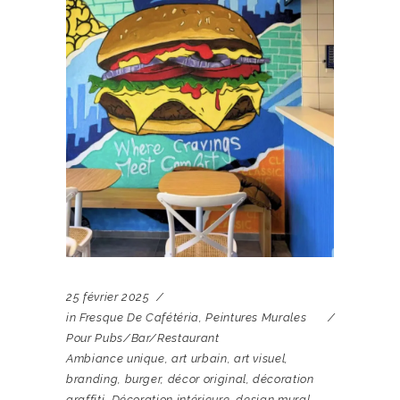
25 février 2025
in
Fresque De Cafétéria
,
Peintures Murales
Pour Pubs/bar/restaurant
Ambiance unique
,
art urbain
,
art visuel
,
branding
,
burger
,
décor original
,
décoration
graffiti
,
Décoration intérieure
,
design mural
,