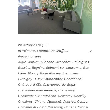
26 octobre 2023
in
Peintures Murales De Graffitis
Personnalisées
aigle
,
Apples
,
Aubonne
,
Avenches
,
Ballaigues
,
Bassins
,
Begnins
,
Belmont-sur-Lausanne
,
Bex
,
bière
,
Blonay
,
Bogis-Bossey
,
Bremblens
,
Bussigny
,
Bussy-Chardonney
,
Chardonne
,
Château-d'Œx
,
Chavannes-de-Bogis
,
Chavannes-près-Renens
,
Chavornay
,
Cheseaux-sur-Lausanne
,
Cheserex
,
Chevilly
,
Chexbres
,
Chigny
,
Clarmont
,
Concise
,
Coppet
,
Corcelles-le-Jorat
,
Cossonay
,
Cottens
,
Crans-