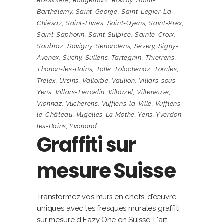
Rossinière
,
Rougemont
,
Rovray
,
Saint-
Barthélemy
,
Saint-George
,
Saint-Légier-La
Chiésaz
,
Saint-Livres
,
Saint-Oyens
,
Saint-Prex
,
Saint-Saphorin
,
Saint-Sulpice
,
Sainte-Croix
,
Saubraz
,
Savigny
,
Senarclens
,
Sévery
,
Signy-
Avenex
,
Suchy
,
Sullens
,
Tartegnin
,
Thierrens
,
Thonon-les-Bains
,
Tolle
,
Tolochenaz
,
Torcles
,
Trélex
,
Ursins
,
Vallorbe
,
Vaulion
,
Villars-sous-
Yens
,
Villars-Tiercelin
,
Villarzel
,
Villeneuve
,
Vionnaz
,
Vucherens
,
Vufflens-la-Ville
,
Vufflens-
le-Château
,
Vugelles-La Mothe
,
Yens
,
Yverdon-
les-Bains
,
Yvonand
Graffiti sur
mesure Suisse
Transformez vos murs en chefs-d'œuvre
uniques avec les fresques murales graffiti
sur mesure d'Eazy One en Suisse. L'art