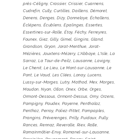
près-Céligny
,
Crassier
,
Crissier
,
Cuarnens
,
Cudrefin
,
Cully
,
Curtilles
,
Daillens
,
Démoret
,
Denens
,
Denges
,
Dizy
,
Donneloye
,
Échallens
,
Éclépens
,
Écublens
,
Epalinges
,
Essertes
,
Essertines-sur-Rolle
,
Étoy
,
Féchy
,
Ferreyres
,
Founex
,
Giez
,
Gilly
,
Gimel
,
Gingins
,
Gland
,
Grandson
,
Gryon
,
Jorat-Menthue
,
Jorat-
Mézières
,
Jouxtens-Mézery
,
L'Abbaye
,
L'Isle
,
La
Sarraz
,
La Tour-de-Peilz
,
Lausanne
,
Lavigny
,
Le Chenit
,
Le Lieu
,
Le Mont-sur-Lausanne
,
Le
Pont
,
Le Vaud
,
Les Clées
,
Lonay
,
Lucens
,
Lussy-sur-Morges
,
Lutry
,
Mathod
,
Mex
,
Morges
,
Moudon
,
Nyon
,
Ollon
,
Onex
,
Orbe
,
Orges
,
Ormont-Dessous
,
Ormont-Dessus
,
Orny
,
Orzens
,
Pampigny
,
Paudex
,
Payerne
,
Penthalaz
,
Penthaz
,
Perroy
,
Poliez-Pittet
,
Pompaples
,
Prangins
,
Préverenges
,
Prilly
,
Puidoux
,
Pully
,
Rances
,
Rennaz
,
Reverolle
,
Riex
,
Rolle
,
Romainmôtier-Envy
,
Romanel-sur-Lausanne
,