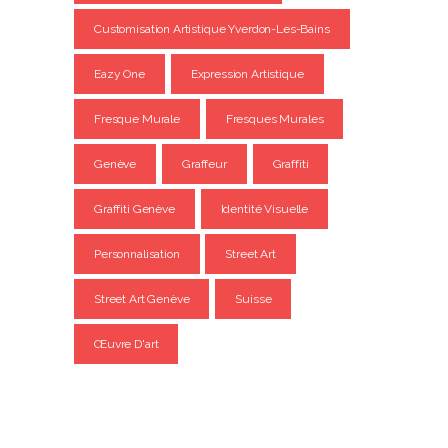
Customisation Artistique Yverdon-Les-Bains
Eazy One
Expression Artistique
Fresque Murale
Fresques Murales
Genève
Graffeur
Graffiti
Graffiti Genève
Identité Visuelle
Personnalisation
Street Art
Street Art Genève
Suisse
Œuvre D'art