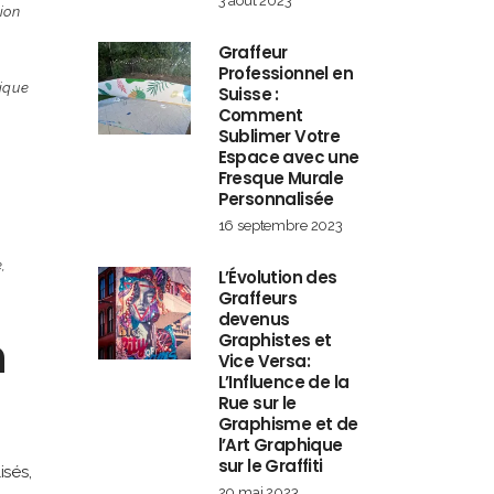
3 août 2023
ion
Graffeur
Professionnel en
tique
Suisse :
Comment
n
Sublimer Votre
Espace avec une
Fresque Murale
Personnalisée
16 septembre 2023
e
,
L’Évolution des
Graffeurs
devenus
n
Graphistes et
Vice Versa:
L’Influence de la
Rue sur le
Graphisme et de
l’Art Graphique
sur le Graffiti
isés,
20 mai 2023