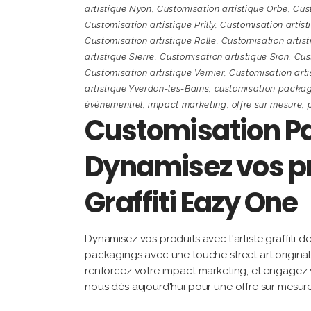
artistique Nyon
,
Customisation artistique Orbe
,
Cus
Customisation artistique Prilly
,
Customisation artist
Customisation artistique Rolle
,
Customisation artis
artistique Sierre
,
Customisation artistique Sion
,
Cus
Customisation artistique Vernier
,
Customisation arti
artistique Yverdon-les-Bains
,
customisation packa
événementiel
,
impact marketing
,
offre sur mesure
,
Customisation Pa
Dynamisez vos pro
Graffiti Eazy One
Dynamisez vos produits avec l'artiste graffiti
packagings avec une touche street art origin
renforcez votre impact marketing, et engage
nous dès aujourd'hui pour une offre sur mesur