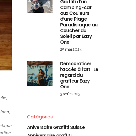
Graffiti d’un
Camping-car
aux Couleurs
d’une Plage
Paradisiaque au
Coucher du
Soleil par Eazy
One
25 mai 2024
Démocratiser
l’accès à l’art : Le
regard du
graffeur Eazy
One
3 août 2023
ulle
,
Gland
,
Catégories
stique
Aniversaire Graffiti Suisse
sation
Anniversaire graffiti