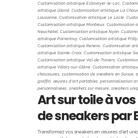
Customisation artistique Estavayer-le-Lac
,
Customis
artistique Gland
,
Customisation artistique La Cha
Lausanne
,
Customisation artistique Le Locle
,
Custo
Customisation artistique Montreux
,
Customisation a
Neuchâtel
,
Customisation artistique Nyon
,
Customis
artistique Porrentruy
,
Customisation artistique Prilly
Customisation artistique Renens
,
Customisation arti
artistique Sainte-Croix
,
Customisation artistique Si
Customisation artistique Val-de-Travers
,
Customisat
artistique Villars-sur-Glâne
,
Customisation artistiq
chaussures
,
customisation de sneakers en Suisse
,
d
graffiti
,
œuvres d'art portables
,
personnalisation ar
personnalisées
,
sneakers sur mesure
,
sneakers uni
Art sur toile à vo
de sneakers par 
Transformez vos sneakers en œuvres d'art uniqu