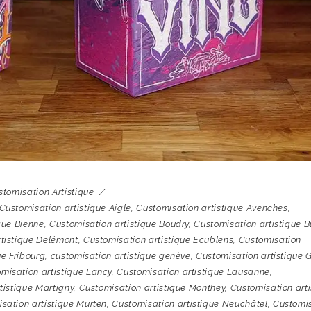
stomisation Artistique
Customisation artistique Aigle
,
Customisation artistique Avenches
,
que Bienne
,
Customisation artistique Boudry
,
Customisation artistique B
rtistique Delémont
,
Customisation artistique Ecublens
,
Customisation
ue Fribourg
,
customisation artistique genève
,
Customisation artistique 
misation artistique Lancy
,
Customisation artistique Lausanne
,
tistique Martigny
,
Customisation artistique Monthey
,
Customisation arti
sation artistique Murten
,
Customisation artistique Neuchâtel
,
Customi