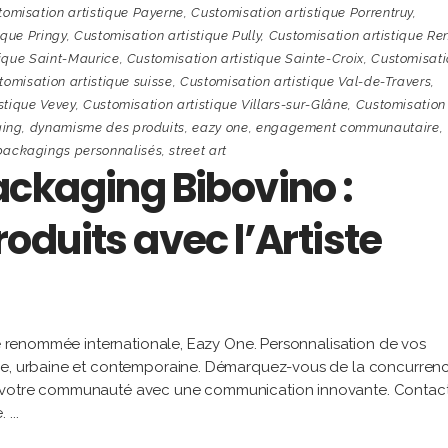
tomisation artistique Payerne
,
Customisation artistique Porrentruy
,
ique Pringy
,
Customisation artistique Pully
,
Customisation artistique Re
tique Saint-Maurice
,
Customisation artistique Sainte-Croix
,
Customisati
tomisation artistique suisse
,
Customisation artistique Val-de-Travers
,
stique Vevey
,
Customisation artistique Villars-sur-Glâne
,
Customisation
ging
,
dynamisme des produits
,
eazy one
,
engagement communautaire
,
packagings personnalisés
,
street art
ckaging Bibovino :
duits avec l’Artiste
 de renommée internationale, Eazy One. Personnalisation de vos
ale, urbaine et contemporaine. Démarquez-vous de la concurrenc
z votre communauté avec une communication innovante. Contac
e.