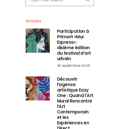
for:
Articles
Participation à
Primart «Mur
Express»:
dixième édition
du festival d’art
urbain
18 septembre 2018
Découvrir
l’agence
artistique Eazy
One : Quand l’Art
Mural Rencontre
l’Art
Contemporain
et les
Expériences en
Direct