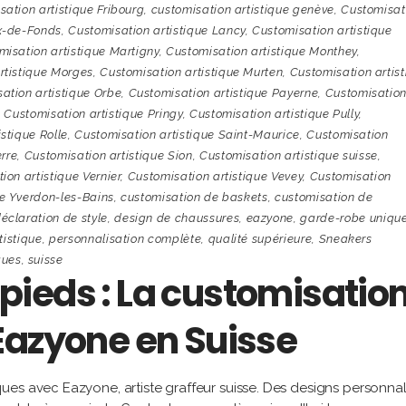
ation artistique Fribourg
,
customisation artistique genève
,
Customisat
ux-de-Fonds
,
Customisation artistique Lancy
,
Customisation artistique
misation artistique Martigny
,
Customisation artistique Monthey
,
rtistique Morges
,
Customisation artistique Murten
,
Customisation artis
ation artistique Orbe
,
Customisation artistique Payerne
,
Customisatio
,
Customisation artistique Pringy
,
Customisation artistique Pully
,
stique Rolle
,
Customisation artistique Saint-Maurice
,
Customisation
erre
,
Customisation artistique Sion
,
Customisation artistique suisse
,
ion artistique Vernier
,
Customisation artistique Vevey
,
Customisation
ue Yverdon-les-Bains
,
customisation de baskets
,
customisation de
éclaration de style
,
design de chaussures
,
eazyone
,
garde-robe uniqu
tistique
,
personnalisation complète
,
qualité supérieure
,
Sneakers
ques
,
suisse
s pieds : La customisatio
Eazyone en Suisse
es avec Eazyone, artiste graffeur suisse. Des designs personnal