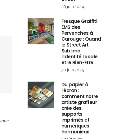
26 juin 2024
Fresque Graffiti
EMS des
Pervenches à
Carouge : Quand
le Street Art
Sublime
l’Identité Locale
et le Bien-Être
30 juin 2025
Du papier à
l’écran :
comment notre
artiste graffeur
crée des
supports
imprimés et
tique
numériques
harmonieux