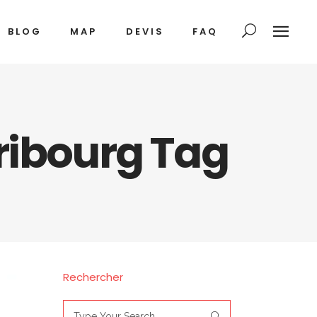
BLOG
MAP
DEVIS
FAQ
ribourg Tag
Rechercher
Search