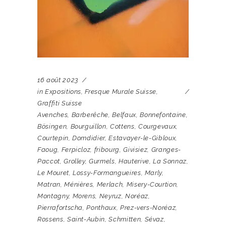
16 août 2023
in
Expositions
,
Fresque Murale Suisse
,
Graffiti Suisse
Avenches
,
Barberêche
,
Belfaux
,
Bonnefontaine
,
Bösingen
,
Bourguillon
,
Cottens
,
Courgevaux
,
Courtepin
,
Domdidier
,
Estavayer-le-Gibloux
,
Faoug
,
Ferpicloz
,
fribourg
,
Givisiez
,
Granges-
Paccot
,
Grolley
,
Gurmels
,
Hauterive
,
La Sonnaz
,
Le Mouret
,
Lossy-Formangueires
,
Marly
,
Matran
,
Ménières
,
Merlach
,
Misery-Courtion
,
Montagny
,
Morens
,
Neyruz
,
Noréaz
,
Pierrafortscha
,
Ponthaux
,
Prez-vers-Noréaz
,
Rossens
,
Saint-Aubin
,
Schmitten
,
Sévaz
,