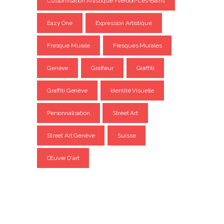
Customisation Artistique Yverdon-Les-Bains
Eazy One
Expression Artistique
Fresque Murale
Fresques Murales
Genève
Graffeur
Graffiti
Graffiti Genève
Identité Visuelle
Personnalisation
Street Art
Street Art Genève
Suisse
Œuvre D'art