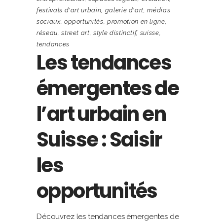
festivals d'art urbain
,
galerie d'art
,
médias
sociaux
,
opportunités
,
promotion en ligne
,
réseau
,
street art
,
style distinctif
,
suisse
,
tendances
Les tendances
émergentes de
l’art urbain en
Suisse : Saisir
les
opportunités
Découvrez les tendances émergentes de