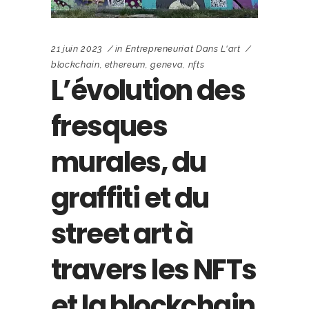
21 juin 2023
in
Entrepreneuriat Dans L'art
blockchain
,
ethereum
,
geneva
,
nfts
L’évolution des
fresques
murales, du
graffiti et du
street art à
travers les NFTs
et la blockchain