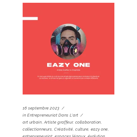
16 septembre 2023
in
Entrepreneuriat Dans L'art
art urbain
,
Artiste graffeur
,
collaboration
,
collectionneurs
,
Créativité
,
culture
,
eazy one
,
entrepreneuriat
,
espaces légaux
,
évolution
,