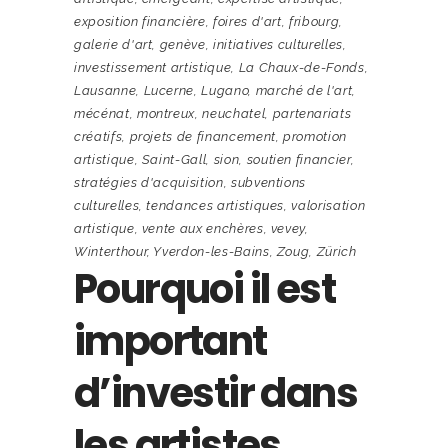
exposition financière
,
foires d'art
,
fribourg
,
galerie d'art
,
genève
,
initiatives culturelles
,
investissement artistique
,
La Chaux-de-Fonds
,
Lausanne
,
Lucerne
,
Lugano
,
marché de l'art
,
mécénat
,
montreux
,
neuchatel
,
partenariats
créatifs
,
projets de financement
,
promotion
artistique
,
Saint-Gall
,
sion
,
soutien financier
,
stratégies d'acquisition
,
subventions
culturelles
,
tendances artistiques
,
valorisation
artistique
,
vente aux enchères
,
vevey
,
Winterthour
,
Yverdon-les-Bains
,
Zoug
,
Zürich
Pourquoi il est
important
d’investir dans
les artistes