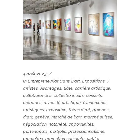
4 août 2023
in
Entrepreneuriat Dans L'art
,
Expositions
artistes
,
Avantages
,
Bâle
,
carrière artistique
,
collaborations
,
collectionneurs
,
conseils
,
créations
,
diversité artistique
,
événements
artistiques
,
exposition
,
foires d'art
,
galeries
d'art
,
genève
,
marché de l'art
,
marché suisse
,
négociation
,
notoriété
,
opportunités
,
partenariats
,
portfolio
,
professionnalisme
,
promotion
,
promotion conjointe
,
public
,