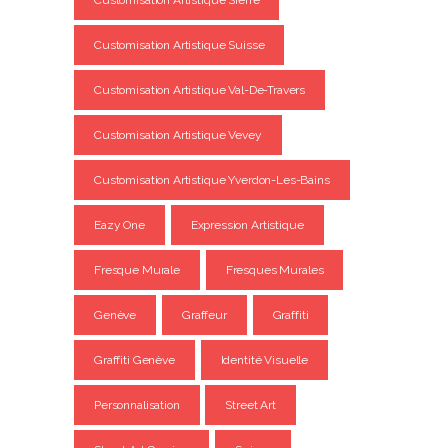
Customisation Artistique Sierre
Customisation Artistique Suisse
Customisation Artistique Val-De-Travers
Customisation Artistique Vevey
Customisation Artistique Yverdon-Les-Bains
Eazy One
Expression Artistique
Fresque Murale
Fresques Murales
Genève
Graffeur
Graffiti
Graffiti Genève
Identité Visuelle
Personnalisation
Street Art