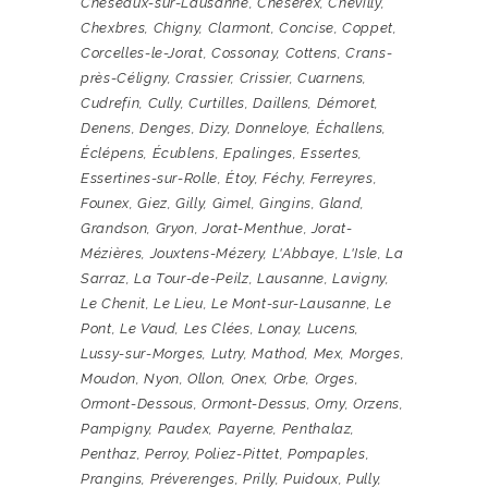
Cheseaux-sur-Lausanne
,
Cheserex
,
Chevilly
,
Chexbres
,
Chigny
,
Clarmont
,
Concise
,
Coppet
,
Corcelles-le-Jorat
,
Cossonay
,
Cottens
,
Crans-
près-Céligny
,
Crassier
,
Crissier
,
Cuarnens
,
Cudrefin
,
Cully
,
Curtilles
,
Daillens
,
Démoret
,
Denens
,
Denges
,
Dizy
,
Donneloye
,
Échallens
,
Éclépens
,
Écublens
,
Epalinges
,
Essertes
,
Essertines-sur-Rolle
,
Étoy
,
Féchy
,
Ferreyres
,
Founex
,
Giez
,
Gilly
,
Gimel
,
Gingins
,
Gland
,
Grandson
,
Gryon
,
Jorat-Menthue
,
Jorat-
Mézières
,
Jouxtens-Mézery
,
L'Abbaye
,
L'Isle
,
La
Sarraz
,
La Tour-de-Peilz
,
Lausanne
,
Lavigny
,
Le Chenit
,
Le Lieu
,
Le Mont-sur-Lausanne
,
Le
Pont
,
Le Vaud
,
Les Clées
,
Lonay
,
Lucens
,
Lussy-sur-Morges
,
Lutry
,
Mathod
,
Mex
,
Morges
,
Moudon
,
Nyon
,
Ollon
,
Onex
,
Orbe
,
Orges
,
Ormont-Dessous
,
Ormont-Dessus
,
Orny
,
Orzens
,
Pampigny
,
Paudex
,
Payerne
,
Penthalaz
,
Penthaz
,
Perroy
,
Poliez-Pittet
,
Pompaples
,
Prangins
,
Préverenges
,
Prilly
,
Puidoux
,
Pully
,