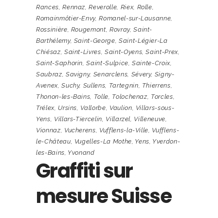
Rances
,
Rennaz
,
Reverolle
,
Riex
,
Rolle
,
Romainmôtier-Envy
,
Romanel-sur-Lausanne
,
Rossinière
,
Rougemont
,
Rovray
,
Saint-
Barthélemy
,
Saint-George
,
Saint-Légier-La
Chiésaz
,
Saint-Livres
,
Saint-Oyens
,
Saint-Prex
,
Saint-Saphorin
,
Saint-Sulpice
,
Sainte-Croix
,
Saubraz
,
Savigny
,
Senarclens
,
Sévery
,
Signy-
Avenex
,
Suchy
,
Sullens
,
Tartegnin
,
Thierrens
,
Thonon-les-Bains
,
Tolle
,
Tolochenaz
,
Torcles
,
Trélex
,
Ursins
,
Vallorbe
,
Vaulion
,
Villars-sous-
Yens
,
Villars-Tiercelin
,
Villarzel
,
Villeneuve
,
Vionnaz
,
Vucherens
,
Vufflens-la-Ville
,
Vufflens-
le-Château
,
Vugelles-La Mothe
,
Yens
,
Yverdon-
les-Bains
,
Yvonand
Graffiti sur
mesure Suisse