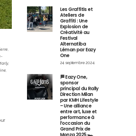
Les Graffitis et
Ateliers de
Graffiti : Une
Explosion de
Créativité au
Festival
Alternatiba
Léman par Eazy
erre
,
One
e-
24 septembre 2024
arly
,
ine
,
🏁 Eazy One,
sponsor
principal du Rally
Direction Milan
par KMH Lifestyle
– Une alliance
entre art, luxe et
performance à
our
l’occasion du
Grand Prix de
Monza 2025 🏎️