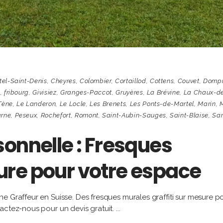
tel-Saint-Denis
,
Cheyres
,
Colombier
,
Cortaillod
,
Cottens
,
Couvet
,
Dompi
c
,
fribourg
,
Givisiez
,
Granges-Paccot
,
Gruyères
,
La Brévine
,
La Chaux-d
Tène
,
Le Landeron
,
Le Locle
,
Les Brenets
,
Les Ponts-de-Martel
,
Marin
,
M
erne
,
Peseux
,
Rochefort
,
Romont
,
Saint-Aubin-Sauges
,
Saint-Blaise
,
Sar
onnelle : Fresques
re pour votre espace
e Graffeur en Suisse. Des fresques murales graffiti sur mesure p
actez-nous pour un devis gratuit.