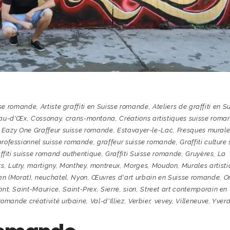
sse romande
,
Artiste graffiti en Suisse romande
,
Ateliers de graffiti en S
au-d'Œx
,
Cossonay
,
crans-montana
,
Créations artistiques suisse roma
,
Eazy One Graffeur suisse romande
,
Estavayer-le-Lac
,
Fresques murale
professionnel suisse romande
,
graffeur suisse romande
,
Graffiti culture
ffiti suisse romand authentique
,
Graffiti Suisse romande
,
Gruyères
,
La
ts
,
Lutry
,
martigny
,
Monthey
,
montreux
,
Morges
,
Moudon
,
Murales artist
en (Morat)
,
neuchatel
,
Nyon
,
Œuvres d'art urbain en Suisse romande
,
O
ont
,
Saint-Maurice
,
Saint-Prex
,
Sierre
,
sion
,
Street art contemporain en
romande créativité urbaine
,
Val-d'Illiez
,
Verbier
,
vevey
,
Villeneuve
,
Yver