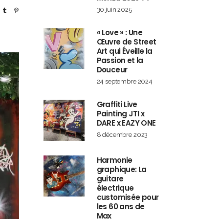
30 juin 2025
« Love » : Une
Œuvre de Street
Art qui Éveille la
Passion et la
Douceur
24 septembre 2024
Graffiti Live
Painting JTI x
DARE x EAZY ONE
8 décembre 2023
Harmonie
graphique: La
guitare
électrique
customisée pour
les 60 ans de
Max