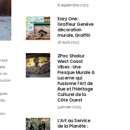
6 septembre 2023
Eazy One:
Graffeur Genève
décoration
murale, Graffiti
16 août 2023
2Pac Shakur
uisse
West Coast
Vibes : Une
nde
,
Fresque Murale à
s en
Lucerne qui
 suisse
Fusionne l’Art de
Rue et l’Héritage
Culturel de la
iques
Côte Ouest
rbe
,
5 janvier 2025
don-
L’Art au Service
de la Planète :