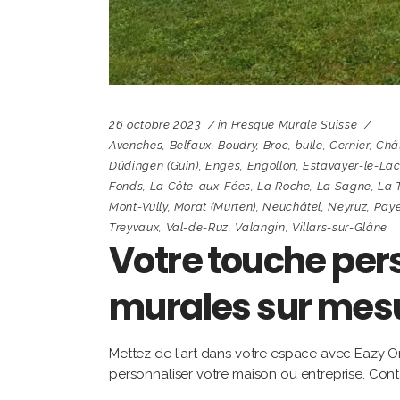
26 octobre 2023
in
Fresque Murale Suisse
Avenches
,
Belfaux
,
Boudry
,
Broc
,
bulle
,
Cernier
,
Châ
Düdingen (Guin)
,
Enges
,
Engollon
,
Estavayer-le-La
Fonds
,
La Côte-aux-Fées
,
La Roche
,
La Sagne
,
La 
Mont-Vully
,
Morat (Murten)
,
Neuchâtel
,
Neyruz
,
Pay
Treyvaux
,
Val-de-Ruz
,
Valangin
,
Villars-sur-Glâne
Votre touche pers
murales sur mesu
Mettez de l'art dans votre espace avec Eazy On
personnaliser votre maison ou entreprise. Cont