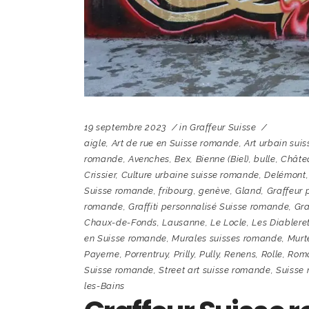
19 septembre 2023
in
Graffeur Suisse
aigle
,
Art de rue en Suisse romande
,
Art urbain sui
romande
,
Avenches
,
Bex
,
Bienne (Biel)
,
bulle
,
Châte
Crissier
,
Culture urbaine suisse romande
,
Delémont
Suisse romande
,
fribourg
,
genève
,
Gland
,
Graffeur 
romande
,
Graffiti personnalisé Suisse romande
,
Gra
Chaux-de-Fonds
,
Lausanne
,
Le Locle
,
Les Diablere
en Suisse romande
,
Murales suisses romande
,
Murt
Payerne
,
Porrentruy
,
Prilly
,
Pully
,
Renens
,
Rolle
,
Rom
Suisse romande
,
Street art suisse romande
,
Suisse 
les-Bains