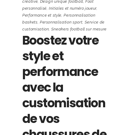
créative
,
Design unique football
,
Foot
personnalisé
,
Initiales et numéro joueur
,
Performance et style
,
Personnalisation
baskets
,
Personnalisation sport
,
Service de
customisation
,
Sneakers football sur mesure
Boostez votre
style et
performance
avec la
customisation
de vos
chaussures de