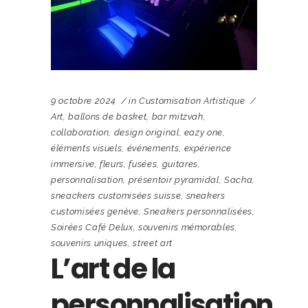
9 octobre 2024
in
Customisation Artistique
Art
,
ballons de basket
,
bar mitzvah
,
collaboration
,
design original
,
eazy one
,
éléments visuels
,
événements
,
expérience
immersive
,
fleurs
,
fusées
,
guitares
,
personnalisation
,
présentoir pyramidal
,
Sacha
,
sneackers customisées suisse
,
sneakers
customisées genève
,
Sneakers personnalisées
,
Soirées Café Delux
,
souvenirs mémorables
,
souvenirs uniques
,
street art
L’art de la
personnalisation