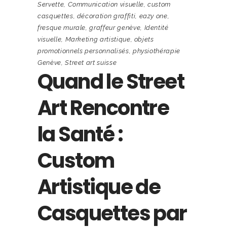
Servette
,
Communication visuelle
,
custom
casquettes
,
décoration graffiti
,
eazy one
,
fresque murale
,
graffeur genève
,
Identité
visuelle
,
Marketing artistique
,
objets
promotionnels personnalisés
,
physiothérapie
Genève
,
Street art suisse
Quand le Street
Art Rencontre
la Santé :
Custom
Artistique de
Casquettes par