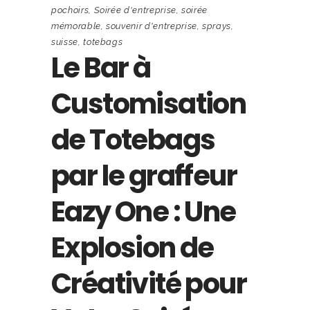
pochoirs
,
Soirée d'entreprise
,
soirée
mémorable
,
souvenir d'entreprise
,
sprays
,
suisse
,
totebags
Le Bar à
Customisation
de Totebags
par le graffeur
Eazy One : Une
Explosion de
Créativité pour