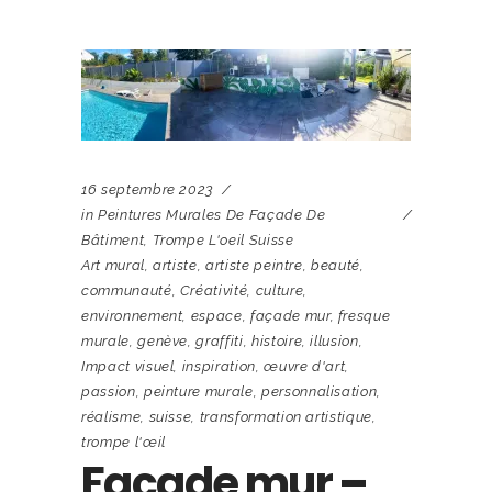
16 septembre 2023
in
Peintures Murales De Façade De
Bâtiment
,
Trompe L'oeil Suisse
Art mural
,
artiste
,
artiste peintre
,
beauté
,
communauté
,
Créativité
,
culture
,
environnement
,
espace
,
façade mur
,
fresque
murale
,
genève
,
graffiti
,
histoire
,
illusion
,
Impact visuel
,
inspiration
,
œuvre d'art
,
passion
,
peinture murale
,
personnalisation
,
réalisme
,
suisse
,
transformation artistique
,
trompe l'œil
Façade mur –