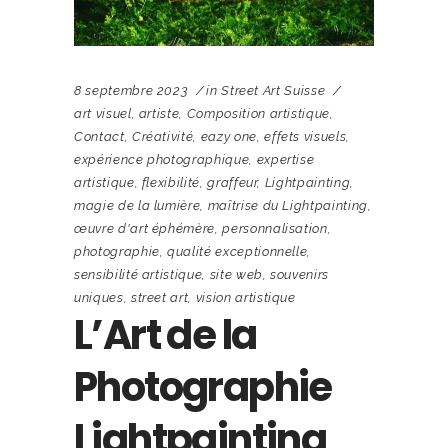
8 septembre 2023
in
Street Art Suisse
art visuel
,
artiste
,
Composition artistique
,
Contact
,
Créativité
,
eazy one
,
effets visuels
,
expérience photographique
,
expertise
artistique
,
flexibilité
,
graffeur
,
Lightpainting
,
magie de la lumière
,
maîtrise du Lightpainting
,
œuvre d'art éphémère
,
personnalisation
,
photographie
,
qualité exceptionnelle
,
sensibilité artistique
,
site web
,
souvenirs
uniques
,
street art
,
vision artistique
L’Art de la
Photographie
Lightpainting