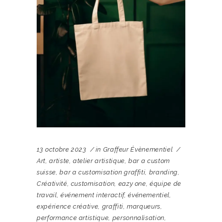
13 octobre 2023
in
Graffeur Évènementiel
Art
,
artiste
,
atelier artistique
,
bar a custom
suisse
,
bar a customisation graffiti
,
branding
,
Créativité
,
customisation
,
eazy one
,
équipe de
travail
,
événement interactif
,
événementiel
,
expérience créative
,
graffiti
,
marqueurs
,
performance artistique
,
personnalisation
,