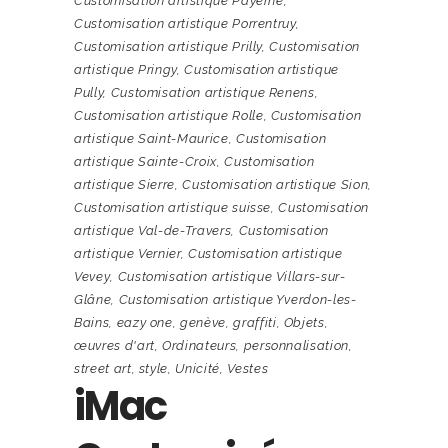
Customisation artistique Payerne
,
Customisation artistique Porrentruy
,
Customisation artistique Prilly
,
Customisation
artistique Pringy
,
Customisation artistique
Pully
,
Customisation artistique Renens
,
Customisation artistique Rolle
,
Customisation
artistique Saint-Maurice
,
Customisation
artistique Sainte-Croix
,
Customisation
artistique Sierre
,
Customisation artistique Sion
,
Customisation artistique suisse
,
Customisation
artistique Val-de-Travers
,
Customisation
artistique Vernier
,
Customisation artistique
Vevey
,
Customisation artistique Villars-sur-
Glâne
,
Customisation artistique Yverdon-les-
Bains
,
eazy one
,
genève
,
graffiti
,
Objets
,
œuvres d'art
,
Ordinateurs
,
personnalisation
,
street art
,
style
,
Unicité
,
Vestes
iMac