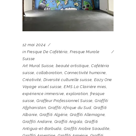
12 mai 2024
in
Fresque De Cafétéria
,
Fresque Murale
Suisse
Art Mural Suisse
,
beauté artistique
,
Cafétéria
suisse
,
collaboration
,
Connectivité humaine
,
Créativité
,
Diversité culturelle suisse
,
Eazy One
Voyage visuel suisse
,
EMS La Clairière mies
,
expérience immersive
,
exploration
,
fresque
suisse
,
Graffeur Professionnel Suisse
,
Graffiti
Afghanistan
,
Graffiti Afrique du Sud
,
Graffiti
Albanie
,
Graffiti Algérie
,
Graffiti Allemagne
,
Graffiti Andorre
,
Graffiti Angola
,
Graffiti
Antigua-et-Barbuda
,
Graffiti Arabie Saoudite
,
Graffiti Argentine
,
Graffiti Arménie
,
Graffiti