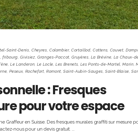
tel-Saint-Denis
,
Cheyres
,
Colombier
,
Cortaillod
,
Cottens
,
Couvet
,
Dompi
c
,
fribourg
,
Givisiez
,
Granges-Paccot
,
Gruyères
,
La Brévine
,
La Chaux-d
Tène
,
Le Landeron
,
Le Locle
,
Les Brenets
,
Les Ponts-de-Martel
,
Marin
,
M
erne
,
Peseux
,
Rochefort
,
Romont
,
Saint-Aubin-Sauges
,
Saint-Blaise
,
Sar
onnelle : Fresques
re pour votre espace
e Graffeur en Suisse. Des fresques murales graffiti sur mesure p
actez-nous pour un devis gratuit.