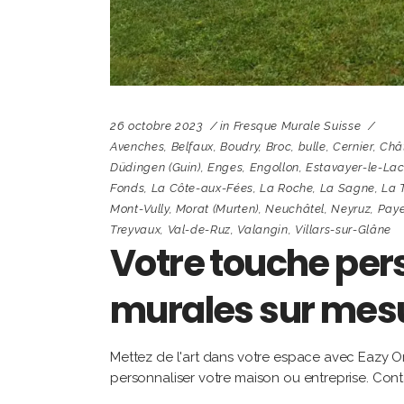
26 octobre 2023
in
Fresque Murale Suisse
Avenches
,
Belfaux
,
Boudry
,
Broc
,
bulle
,
Cernier
,
Châ
Düdingen (Guin)
,
Enges
,
Engollon
,
Estavayer-le-La
Fonds
,
La Côte-aux-Fées
,
La Roche
,
La Sagne
,
La 
Mont-Vully
,
Morat (Murten)
,
Neuchâtel
,
Neyruz
,
Pay
Treyvaux
,
Val-de-Ruz
,
Valangin
,
Villars-sur-Glâne
Votre touche pers
murales sur mesu
Mettez de l'art dans votre espace avec Eazy On
personnaliser votre maison ou entreprise. Cont