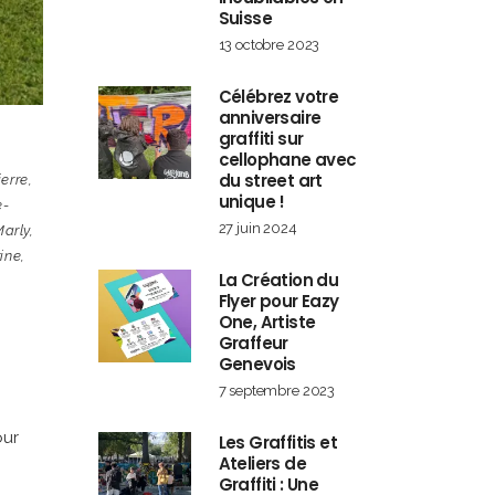
Suisse
13 octobre 2023
Célébrez votre
anniversaire
graffiti sur
cellophane avec
du street art
erre
,
unique !
e-
27 juin 2024
arly
,
ine
,
La Création du
Flyer pour Eazy
One, Artiste
Graffeur
Genevois
7 septembre 2023
our
Les Graffitis et
Ateliers de
Graffiti : Une