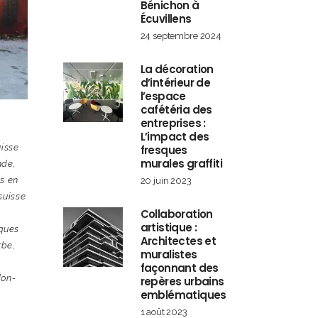
Bénichon à
Écuvillens
24 septembre 2024
La décoration
d’intérieur de
l’espace
cafétéria des
entreprises :
L’impact des
uisse
fresques
murales graffiti
nde
,
s en
20 juin 2023
 suisse
Collaboration
artistique :
iques
Architectes et
rbe
,
muralistes
façonnant des
don-
repères urbains
emblématiques
1 août 2023