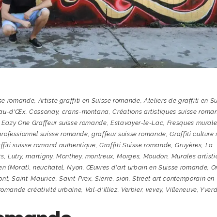
sse romande
,
Artiste graffiti en Suisse romande
,
Ateliers de graffiti en S
au-d'Œx
,
Cossonay
,
crans-montana
,
Créations artistiques suisse roma
,
Eazy One Graffeur suisse romande
,
Estavayer-le-Lac
,
Fresques murale
professionnel suisse romande
,
graffeur suisse romande
,
Graffiti culture
ffiti suisse romand authentique
,
Graffiti Suisse romande
,
Gruyères
,
La
ts
,
Lutry
,
martigny
,
Monthey
,
montreux
,
Morges
,
Moudon
,
Murales artist
en (Morat)
,
neuchatel
,
Nyon
,
Œuvres d'art urbain en Suisse romande
,
O
ont
,
Saint-Maurice
,
Saint-Prex
,
Sierre
,
sion
,
Street art contemporain en
romande créativité urbaine
,
Val-d'Illiez
,
Verbier
,
vevey
,
Villeneuve
,
Yver