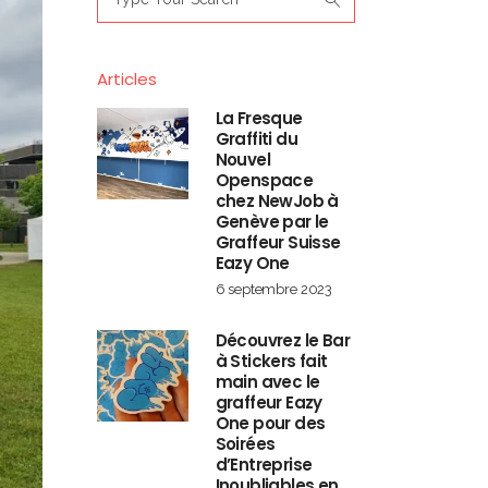
for:
Articles
La Fresque
Graffiti du
Nouvel
Openspace
chez NewJob à
Genève par le
Graffeur Suisse
Eazy One
6 septembre 2023
Découvrez le Bar
à Stickers fait
main avec le
graffeur Eazy
One pour des
Soirées
d’Entreprise
Inoubliables en