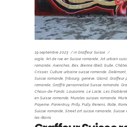
19 septembre 2023
in
Graffeur Suisse
aigle
,
Art de rue en Suisse romande
,
Art urbain sui
romande
,
Avenches
,
Bex
,
Bienne (Biel)
,
bulle
,
Châte
Crissier
,
Culture urbaine suisse romande
,
Delémont
Suisse romande
,
fribourg
,
genève
,
Gland
,
Graffeur 
romande
,
Graffiti personnalisé Suisse romande
,
Gra
Chaux-de-Fonds
,
Lausanne
,
Le Locle
,
Les Diablere
en Suisse romande
,
Murales suisses romande
,
Murt
Payerne
,
Porrentruy
,
Prilly
,
Pully
,
Renens
,
Rolle
,
Rom
Suisse romande
,
Street art suisse romande
,
Suisse 
les-Bains