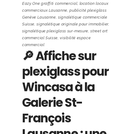
Eazy One graffiti commercial
,
location locaux
commerciaux Lausanne
,
publicité plexiglass
Genève Lausanne
,
signalétique commerciale
Suisse
,
signalétique originale pour immobilier
,
signalétique plexiglass sur-mesure
,
street art
commercial Suisse
,
visibilité espace
commercial
🔎 Affiche sur
plexiglass pour
Wincasa à la
Galerie St-
François
Lausanne : une