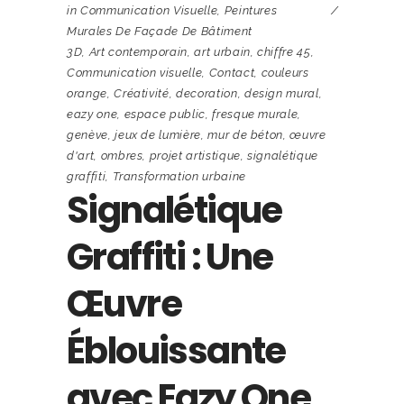
in
Communication Visuelle
,
Peintures
Murales De Façade De Bâtiment
3D
,
Art contemporain
,
art urbain
,
chiffre 45
,
Communication visuelle
,
Contact
,
couleurs
orange
,
Créativité
,
decoration
,
design mural
,
eazy one
,
espace public
,
fresque murale
,
genève
,
jeux de lumière
,
mur de béton
,
œuvre
d'art
,
ombres
,
projet artistique
,
signalétique
graffiti
,
Transformation urbaine
Signalétique
Graffiti : Une
Œuvre
Éblouissante
avec Eazy One