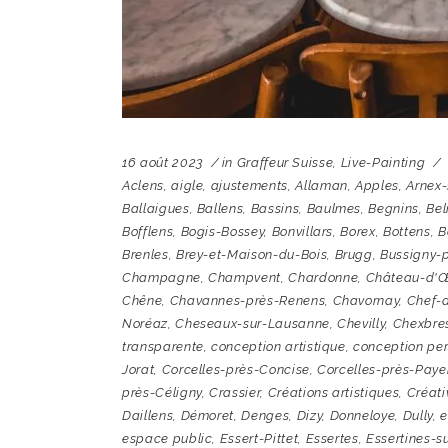
16 août 2023
in
Graffeur Suisse
,
Live-Painting
Aclens
,
aigle
,
ajustements
,
Allaman
,
Apples
,
Arnex
Ballaigues
,
Ballens
,
Bassins
,
Baulmes
,
Begnins
,
Bel
Bofflens
,
Bogis-Bossey
,
Bonvillars
,
Borex
,
Bottens
,
B
Brenles
,
Brey-et-Maison-du-Bois
,
Brugg
,
Bussigny-
Champagne
,
Champvent
,
Chardonne
,
Château-d'
Chêne
,
Chavannes-près-Renens
,
Chavornay
,
Chef-
Noréaz
,
Cheseaux-sur-Lausanne
,
Chevilly
,
Chexbre
transparente
,
conception artistique
,
conception per
Jorat
,
Corcelles-près-Concise
,
Corcelles-près-Paye
près-Céligny
,
Crassier
,
Créations artistiques
,
Créati
Daillens
,
Démoret
,
Denges
,
Dizy
,
Donneloye
,
Dully
,
e
espace public
,
Essert-Pittet
,
Essertes
,
Essertines-su