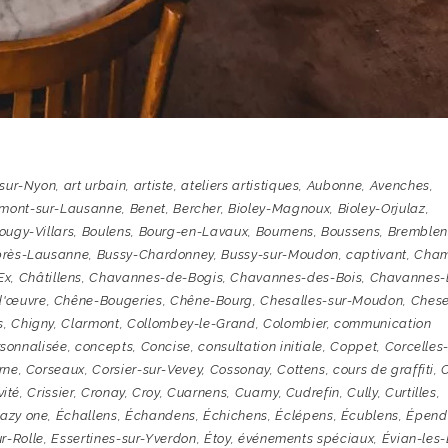
-sur-Nyon
,
art urbain
,
artiste
,
ateliers artistiques
,
Aubonne
,
Avenches
,
mont-sur-Lausanne
,
Benet
,
Bercher
,
Bioley-Magnoux
,
Bioley-Orjulaz
,
ougy-Villars
,
Boulens
,
Bourg-en-Lavaux
,
Bournens
,
Boussens
,
Bremblen
près-Lausanne
,
Bussy-Chardonney
,
Bussy-sur-Moudon
,
captivant
,
Cham
Œx
,
Châtillens
,
Chavannes-de-Bogis
,
Chavannes-des-Bois
,
Chavannes-
d'œuvre
,
Chêne-Bougeries
,
Chêne-Bourg
,
Chesalles-sur-Moudon
,
Ches
s
,
Chigny
,
Clarmont
,
Collombey-le-Grand
,
Colombier
,
communication
sonnalisée
,
concepts
,
Concise
,
consultation initiale
,
Coppet
,
Corcelles-
rne
,
Corseaux
,
Corsier-sur-Vevey
,
Cossonay
,
Cottens
,
cours de graffiti
,
vité
,
Crissier
,
Cronay
,
Croy
,
Cuarnens
,
Cuarny
,
Cudrefin
,
Cully
,
Curtilles
,
azy one
,
Échallens
,
Échandens
,
Échichens
,
Éclépens
,
Écublens
,
Épend
r-Rolle
,
Essertines-sur-Yverdon
,
Étoy
,
événements spéciaux
,
Évian-les