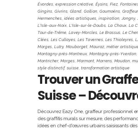
Évordes
,
expression créative
,
Éysins
,
Fiez
,
Fontaine
Gingins
,
Givrins
,
Gland
,
Gollion
,
Goumoëns
,
Graffeur
Hermenches
,
idées artistiques
,
inspiration
,
Jongny
,
L'Isle-aux-Noix
,
L'Isle-sur-le-Doubs
,
La Chaux
,
La C
Tour-de-Trême
,
Lavey-Morcles
,
Le Brassus
,
Le Chen
Clées
,
Les Cullayes
,
Les Tavernes
,
Les Thioleyres
,
L
Morges
,
Lutry
,
Mauborget
,
Mauraz
,
métier artistiqu
Montagny-près-Montreux
,
Montagny-près-Yverdon
Montricher
,
Morges
,
Mormont
,
Morrens
,
Moudon
,
mu
style distinctif
,
suisse
,
transformation artistique
Trouver un Graffe
Suisse – Découvr
Découvrez Eazy One, graffeur professionnel en
des graffitis murals sur mesure, des performance
idées en chef-d'œuvres urbains saisissants dès