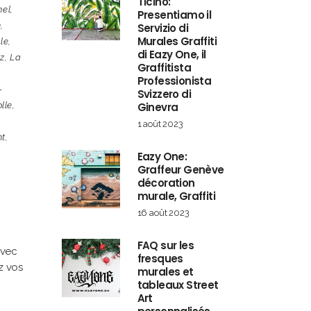
Ticino:
mel
,
Presentiamo il
n
,
Servizio di
Murales Graffiti
sle
,
di Eazy One, il
lz
,
La
Graffitista
Professionista
-
Svizzero di
lle
,
Ginevra
1 août 2023
nt
,
Eazy One:
Graffeur Genève
décoration
murale, Graffiti
16 août 2023
FAQ sur les
avec
fresques
z vos
murales et
tableaux Street
Art