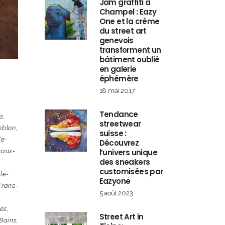
Jam graffiti à
Champel : Eazy
One et la crème
du street art
genevois
transforment un
bâtiment oublié
en galerie
éphémère
18 mai 2017
Tendance
s
,
streetwear
blon
,
suisse :
le-
Découvrez
eaux-
l’univers unique
des sneakers
customisées par
le-
Eazyone
Crans-
5 août 2023
es
,
Street Art in
-Bains
,