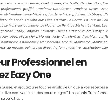
s-sur-Grandson
,
Fontenais
,
Forel
,
Founex
,
Froideville
,
Genolier
,
Giez
,
Gi
 professionnel
,
graffiti
,
Grandcour
,
Grandevent
,
Grandson
,
Grens
,
Gryo
Jorat-Menthue
,
Jorat-Mézières
,
Jouxtens-Mézery
,
Juriens
,
L'Abbaye
,
L'I
haux-de-Fonds
,
La Côte-aux-Fées
,
La Praz
,
La Sarraz
,
La Tour-de-Pei
it
,
Le Mont-sur-Lausanne
,
Le Mouret
,
Le Pont
,
Le Séchey
,
Le Vaud
,
Les
ignerolle
,
Lonay
,
Longirod
,
Lovatens
,
Lucens
,
Lussery-Villars
,
Lussy-sur
e
,
Mex
,
Mies
,
Missy
,
Moiry
,
Mollens
,
Molondin
,
Mont-la-Ville
,
Mont-sur-Ro
,
Montaubion-Chardonney
,
Montcherand
,
Montet
,
Montherod
,
Montilliez
,
rals sur mesure
,
peinture en direct
,
Performances live
,
satisfaction clie
ur Professionnel en
ez Eazy One
 Suisse, et ajoutez une touche artistique unique à vos espaces 
s live captivantes et des cours de graffiti inspirants. Transforme
 aujourd'hui.