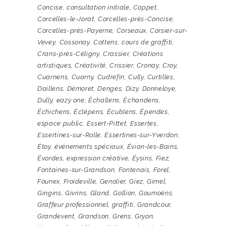
Concise
,
consultation initiale
,
Coppet
,
Corcelles-le-Jorat
,
Corcelles-près-Concise
,
Corcelles-près-Payerne
,
Corseaux
,
Corsier-sur-
Vevey
,
Cossonay
,
Cottens
,
cours de graffiti
,
Crans-près-Céligny
,
Crassier
,
Créations
artistiques
,
Créativité
,
Crissier
,
Cronay
,
Croy
,
Cuarnens
,
Cuarny
,
Cudrefin
,
Cully
,
Curtilles
,
Daillens
,
Démoret
,
Denges
,
Dizy
,
Donneloye
,
Dully
,
eazy one
,
Échallens
,
Échandens
,
Échichens
,
Éclépens
,
Écublens
,
Épendes
,
espace public
,
Essert-Pittet
,
Essertes
,
Essertines-sur-Rolle
,
Essertines-sur-Yverdon
,
Étoy
,
événements spéciaux
,
Évian-les-Bains
,
Évordes
,
expression créative
,
Éysins
,
Fiez
,
Fontaines-sur-Grandson
,
Fontenais
,
Forel
,
Founex
,
Froideville
,
Genolier
,
Giez
,
Gimel
,
Gingins
,
Givrins
,
Gland
,
Gollion
,
Goumoëns
,
Graffeur professionnel
,
graffiti
,
Grandcour
,
Grandevent
,
Grandson
,
Grens
,
Gryon
,