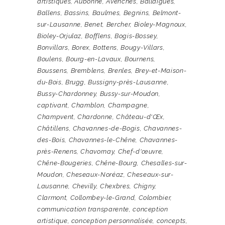
artistiques
,
Aubonne
,
Avenches
,
Ballaigues
,
Ballens
,
Bassins
,
Baulmes
,
Begnins
,
Belmont-
sur-Lausanne
,
Benet
,
Bercher
,
Bioley-Magnoux
,
Bioley-Orjulaz
,
Bofflens
,
Bogis-Bossey
,
Bonvillars
,
Borex
,
Bottens
,
Bougy-Villars
,
Boulens
,
Bourg-en-Lavaux
,
Bournens
,
Boussens
,
Bremblens
,
Brenles
,
Brey-et-Maison-
du-Bois
,
Brugg
,
Bussigny-près-Lausanne
,
Bussy-Chardonney
,
Bussy-sur-Moudon
,
captivant
,
Chamblon
,
Champagne
,
Champvent
,
Chardonne
,
Château-d'Œx
,
Châtillens
,
Chavannes-de-Bogis
,
Chavannes-
des-Bois
,
Chavannes-le-Chêne
,
Chavannes-
près-Renens
,
Chavornay
,
Chef-d'œuvre
,
Chêne-Bougeries
,
Chêne-Bourg
,
Chesalles-sur-
Moudon
,
Cheseaux-Noréaz
,
Cheseaux-sur-
Lausanne
,
Chevilly
,
Chexbres
,
Chigny
,
Clarmont
,
Collombey-le-Grand
,
Colombier
,
communication transparente
,
conception
artistique
,
conception personnalisée
,
concepts
,