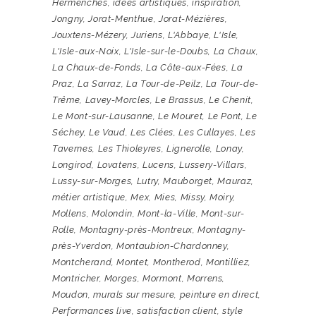
Hermenches
,
idées artistiques
,
inspiration
,
Jongny
,
Jorat-Menthue
,
Jorat-Mézières
,
Jouxtens-Mézery
,
Juriens
,
L'Abbaye
,
L'Isle
,
L'Isle-aux-Noix
,
L'Isle-sur-le-Doubs
,
La Chaux
,
La Chaux-de-Fonds
,
La Côte-aux-Fées
,
La
Praz
,
La Sarraz
,
La Tour-de-Peilz
,
La Tour-de-
Trême
,
Lavey-Morcles
,
Le Brassus
,
Le Chenit
,
Le Mont-sur-Lausanne
,
Le Mouret
,
Le Pont
,
Le
Séchey
,
Le Vaud
,
Les Clées
,
Les Cullayes
,
Les
Tavernes
,
Les Thioleyres
,
Lignerolle
,
Lonay
,
Longirod
,
Lovatens
,
Lucens
,
Lussery-Villars
,
Lussy-sur-Morges
,
Lutry
,
Mauborget
,
Mauraz
,
métier artistique
,
Mex
,
Mies
,
Missy
,
Moiry
,
Mollens
,
Molondin
,
Mont-la-Ville
,
Mont-sur-
Rolle
,
Montagny-près-Montreux
,
Montagny-
près-Yverdon
,
Montaubion-Chardonney
,
Montcherand
,
Montet
,
Montherod
,
Montilliez
,
Montricher
,
Morges
,
Mormont
,
Morrens
,
Moudon
,
murals sur mesure
,
peinture en direct
,
Performances live
,
satisfaction client
,
style