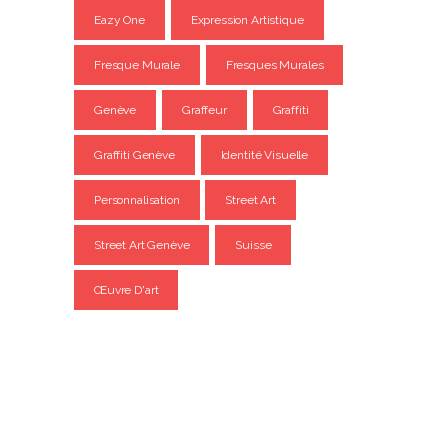
Eazy One
Expression Artistique
Fresque Murale
Fresques Murales
Genève
Graffeur
Graffiti
Graffiti Genève
Identité Visuelle
Personnalisation
Street Art
Street Art Genève
Suisse
Œuvre D'art