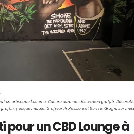
éation artistique Lucerne
,
Culture urbaine
,
décoration graffiti
,
Décorati
graffiti
,
fresque murale
,
Graffeur Professionnel Suisse
,
Graffiti sur mes
ti pour un CBD Lounge à