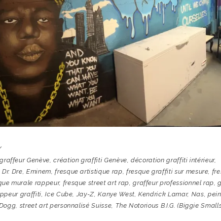
 graffeur Genève
,
création graffiti Genève
,
décoration graffiti intérieur
,
,
Dr. Dre
,
Eminem
,
fresque artistique rap
,
fresque graffiti sur mesure
,
fr
que murale rappeur
,
fresque street art rap
,
graffeur professionnel rap
,
g
peur graffiti
,
Ice Cube
,
Jay-Z
,
Kanye West
,
Kendrick Lamar
,
Nas
,
pein
 Dogg
,
street art personnalisé Suisse
,
The Notorious B.I.G. (Biggie Smalls