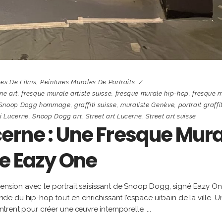
es De Films
,
Peintures Murales De Portraits
ne art
,
fresque murale artiste suisse
,
fresque murale hip-hop
,
fresque 
i Snoop Dogg hommage
,
graffiti suisse
,
muraliste Genève
,
portrait graffi
ti Lucerne
,
Snoop Dogg art
,
Street art Lucerne
,
Street art suisse
erne : Une Fresque Mura
ée Eazy One
mension avec le portrait saisissant de Snoop Dogg, signé Eazy On
 du hip-hop tout en enrichissant l’espace urbain de la ville. U
ncontrent pour créer une œuvre intemporelle.