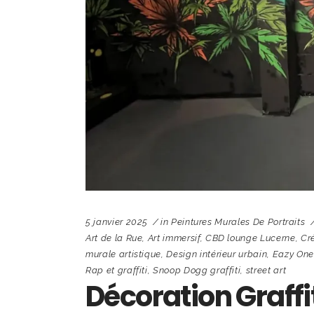
5 janvier 2025
in
Peintures Murales De Portraits
Art de la Rue
,
Art immersif
,
CBD lounge Lucerne
,
Cr
murale artistique
,
Design intérieur urbain
,
Eazy One 
Rap et graffiti
,
Snoop Dogg graffiti
,
street art
Décoration Graffi