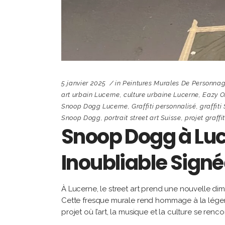
5 janvier 2025
in
Peintures Murales De Personnag
art urbain Lucerne
,
culture urbaine Lucerne
,
Eazy O
Snoop Dogg Lucerne
,
Graffiti personnalisé
,
graffit
Snoop Dogg
,
portrait street art Suisse
,
projet graffi
Snoop Dogg à Luc
Inoubliable Sign
À Lucerne, le street art prend une nouvelle di
Cette fresque murale rend hommage à la légende
projet où l’art, la musique et la culture se re