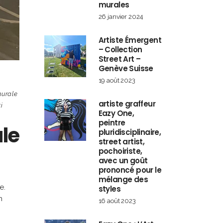
murales
26 janvier 2024
Artiste Émergent
– Collection
Street Art –
Genève Suisse
19 août 2023
murale
artiste graffeur
ti
Eazy One,
peintre
le
pluridisciplinaire,
street artist,
pochoiriste,
avec un goût
prononcé pour le
mélange des
e.
styles
n
16 août 2023