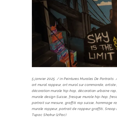
5 janvier 2025
in
Peintures Murales De Portraits
art mural rappeur
,
art mural sur commande
,
artiste
décoration murale hip-hop
,
décoration urbaine rap
murale design Suisse
,
fresque murale hip-hop
,
fres
portrait sur mesure
,
graffiti rap suisse
,
hommage rap
murale rappeur
,
portrait de rappeur graffiti
,
Snoop
Tupac Shakur (2Pac)