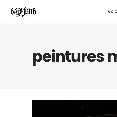
ACC
peintures m