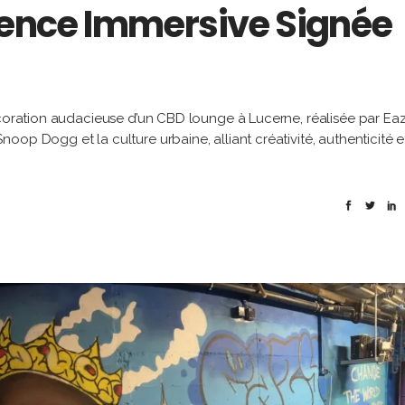
rience Immersive Signée
écoration audacieuse d’un CBD lounge à Lucerne, réalisée par Ea
op Dogg et la culture urbaine, alliant créativité, authenticité e