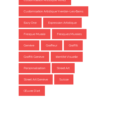
Customisation Artistique Vevey
Customisation Artistique Yverdon-Les-Bains
Eazy One
Expression Artistique
Fresque Murale
Fresques Murales
Genève
Graffeur
Graffiti
Graffiti Genève
Identité Visuelle
Personnalisation
Street Art
Street Art Genève
Suisse
Œuvre D'art