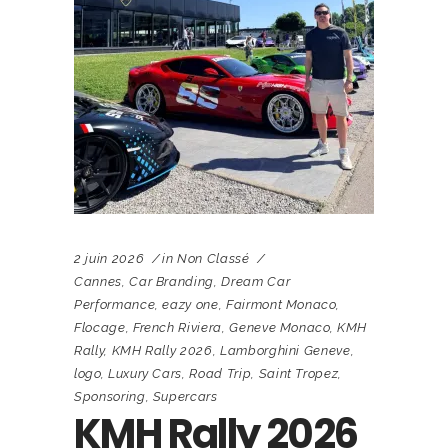
2 juin 2026
in
Non Classé
Cannes
,
Car Branding
,
Dream Car
Performance
,
eazy one
,
Fairmont Monaco
,
Flocage
,
French Riviera
,
Geneve Monaco
,
KMH
Rally
,
KMH Rally 2026
,
Lamborghini Geneve
,
logo
,
Luxury Cars
,
Road Trip
,
Saint Tropez
,
Sponsoring
,
Supercars
KMH Rally 2026