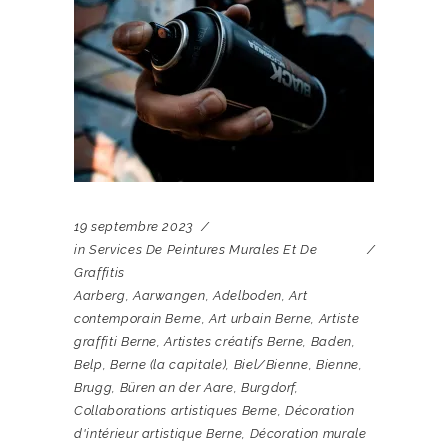
19 septembre 2023
in
Services De Peintures Murales Et De
Graffitis
Aarberg
,
Aarwangen
,
Adelboden
,
Art
contemporain Berne
,
Art urbain Berne
,
Artiste
graffiti Berne
,
Artistes créatifs Berne
,
Baden
,
Belp
,
Berne (la capitale)
,
Biel/Bienne
,
Bienne
,
Brugg
,
Büren an der Aare
,
Burgdorf
,
Collaborations artistiques Berne
,
Décoration
d'intérieur artistique Berne
,
Décoration murale