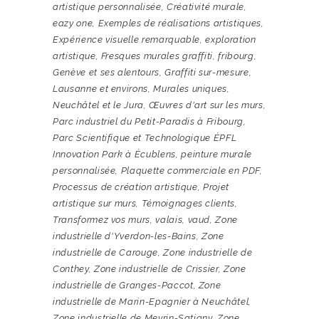
artistique personnalisée
,
Créativité murale
,
eazy one
,
Exemples de réalisations artistiques
,
Expérience visuelle remarquable
,
exploration
artistique
,
Fresques murales graffiti
,
fribourg
,
Genève et ses alentours
,
Graffiti sur-mesure
,
Lausanne et environs
,
Murales uniques
,
Neuchâtel et le Jura
,
Œuvres d'art sur les murs
,
Parc industriel du Petit-Paradis à Fribourg
,
Parc Scientifique et Technologique ÉPFL
Innovation Park à Écublens
,
peinture murale
personnalisée
,
Plaquette commerciale en PDF
,
Processus de création artistique
,
Projet
artistique sur murs
,
Témoignages clients
,
Transformez vos murs
,
valais
,
vaud
,
Zone
industrielle d'Yverdon-les-Bains
,
Zone
industrielle de Carouge
,
Zone industrielle de
Conthey
,
Zone industrielle de Crissier
,
Zone
industrielle de Granges-Paccot
,
Zone
industrielle de Marin-Epagnier à Neuchâtel
,
Zone industrielle de Meyrin-Satigny
,
Zone