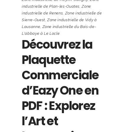
industrielle de Plan-les-Ouates
,
Zone
industrielle de Renens
,
Zone industrielle de
Sierre-Ouest
,
Zone industrielle de Vidy à
Lausanne
,
Zone industrielle du Bois-de-
L'abbaye à Le Locle
Découvrez la
Plaquette
Commerciale
d’Eazy One en
PDF : Explorez
l’Art et