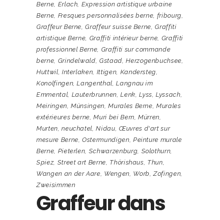
Berne
,
Erlach
,
Expression artistique urbaine
Berne
,
Fresques personnalisées berne
,
fribourg
,
Graffeur Berne
,
Graffeur suisse Berne
,
Graffiti
artistique Berne
,
Graffiti intérieur berne
,
Graffiti
professionnel Berne
,
Graffiti sur commande
berne
,
Grindelwald
,
Gstaad
,
Herzogenbuchsee
,
Huttwil
,
Interlaken
,
Ittigen
,
Kandersteg
,
Konolfingen
,
Langenthal
,
Langnau im
Emmental
,
Lauterbrunnen
,
Lenk
,
Lyss
,
Lyssach
,
Meiringen
,
Münsingen
,
Murales Berne
,
Murales
extérieures berne
,
Muri bei Bern
,
Mürren
,
Murten
,
neuchatel
,
Nidau
,
Œuvres d'art sur
mesure Berne
,
Ostermundigen
,
Peinture murale
Berne
,
Pieterlen
,
Schwarzenburg
,
Solothurn
,
Spiez
,
Street art Berne
,
Thörishaus
,
Thun
,
Wangen an der Aare
,
Wengen
,
Worb
,
Zofingen
,
Zweisimmen
Graffeur dans