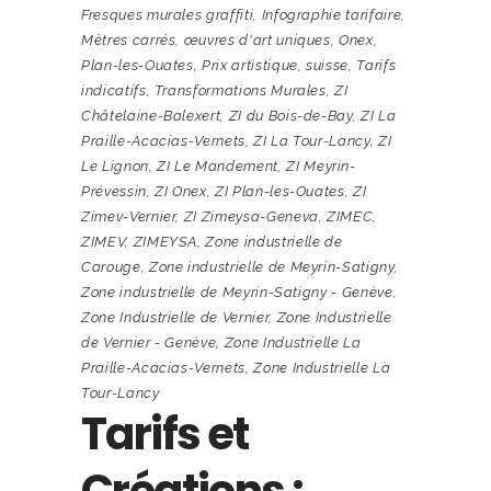
Fresques murales graffiti
,
Infographie tarifaire
,
Mètres carrés
,
œuvres d'art uniques
,
Onex
,
Plan-les-Ouates
,
Prix artistique
,
suisse
,
Tarifs
indicatifs
,
Transformations Murales
,
ZI
Châtelaine-Balexert
,
ZI du Bois-de-Bay
,
ZI La
Praille-Acacias-Vernets
,
ZI La Tour-Lancy
,
ZI
Le Lignon
,
ZI Le Mandement
,
ZI Meyrin-
Prévessin
,
ZI Onex
,
ZI Plan-les-Ouates
,
ZI
Zimev-Vernier
,
ZI Zimeysa-Geneva
,
ZIMEC
,
ZIMEV
,
ZIMEYSA
,
Zone industrielle de
Carouge
,
Zone industrielle de Meyrin-Satigny
,
Zone industrielle de Meyrin-Satigny - Genève
,
Zone Industrielle de Vernier
,
Zone Industrielle
de Vernier - Genève
,
Zone Industrielle La
Praille-Acacias-Vernets
,
Zone Industrielle La
Tour-Lancy
Tarifs et