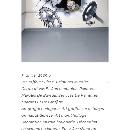
5 janvier 2025
in
Graffeur Suisse
,
Peintures Murales
Corporatives Et Commerciales
,
Peintures
Murales De Bureau
,
Services De Peintures
Murales Et De Graffitis
Art graffiti horlogerie
,
Art graffiti sur le temps
,
art mural Genève
,
Art mural horloger
,
Décoration murale horlogerie
,
Décoration
showroom horlogerie
,
Eazy One street art
,