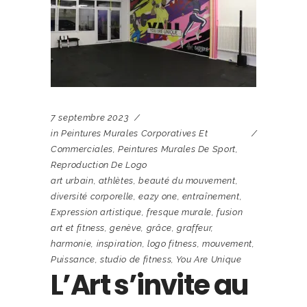
7 septembre 2023
in
Peintures Murales Corporatives Et
Commerciales
,
Peintures Murales De Sport
,
Reproduction De Logo
art urbain
,
athlètes
,
beauté du mouvement
,
diversité corporelle
,
eazy one
,
entraînement
,
Expression artistique
,
fresque murale
,
fusion
art et fitness
,
genève
,
grâce
,
graffeur
,
harmonie
,
inspiration
,
logo fitness
,
mouvement
,
Puissance
,
studio de fitness
,
You Are Unique
L’Art s’invite au