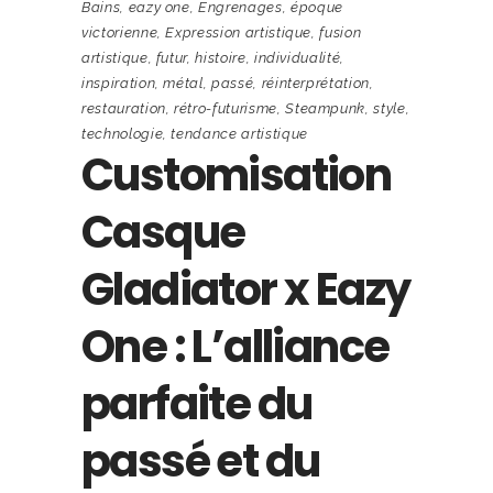
Bains
,
eazy one
,
Engrenages
,
époque
victorienne
,
Expression artistique
,
fusion
artistique
,
futur
,
histoire
,
individualité
,
inspiration
,
métal
,
passé
,
réinterprétation
,
restauration
,
rétro-futurisme
,
Steampunk
,
style
,
technologie
,
tendance artistique
Customisation
Casque
Gladiator x Eazy
One : L’alliance
parfaite du
passé et du