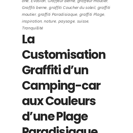
one
,
Évasion
,
Graffeur Berne
,
graffeur moutier
,
Graffiti berne
,
graffiti Coucher du soleil
,
graffiti
moutier
,
graffiti Paradisiaque
,
graffiti Plage
,
inspiration
,
nature
,
paysage
,
suisse
,
Tranquillité
La
Customisation
Graffiti d’un
Camping-car
aux Couleurs
d’une Plage
Paradisiaque