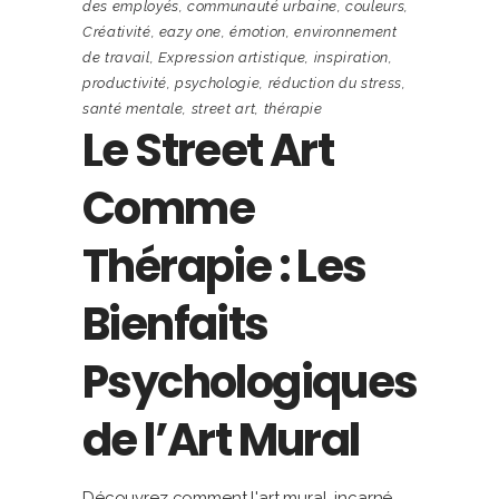
des employés
,
communauté urbaine
,
couleurs
,
Créativité
,
eazy one
,
émotion
,
environnement
de travail
,
Expression artistique
,
inspiration
,
productivité
,
psychologie
,
réduction du stress
,
santé mentale
,
street art
,
thérapie
Le Street Art
Comme
Thérapie : Les
Bienfaits
Psychologiques
de l’Art Mural
Découvrez comment l'art mural, incarné