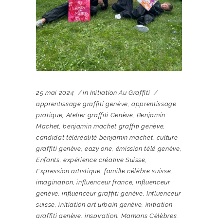
25 mai 2024
in
Initiation Au Graffiti
apprentissage graffiti genève
,
apprentissage
pratique
,
Atelier graffiti Genève
,
Benjamin
Machet
,
benjamin machet graffiti genève
,
candidat téléréalité benjamin machet
,
culture
graffiti genève
,
eazy one
,
émission télé genève
,
Enfants
,
expérience créative Suisse
,
Expression artistique
,
famille célèbre suisse
,
imagination
,
influenceur france
,
influenceur
genève
,
influenceur graffiti genève
,
Influenceur
suisse
,
initiation art urbain genève
,
initiation
graffiti genève
,
inspiration
,
Mamans Célèbres
,