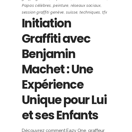
Papas célèbres
,
peinture
,
réseaux sociaux
,
session graffiti genève
,
suisse
,
techniques
,
tfx
Initiation
Graffiti avec
Benjamin
Machet : Une
Expérience
Unique pour Lui
et ses Enfants
Découvrez comment Eazy One, graffeur