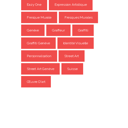
Eazy One
Expression Artistique
Fresque Murale
Fresques Murales
Genève
Graffeur
Graffiti
Graffiti Genève
Identité Visuelle
Personnalisation
Street Art
Street Art Genève
Suisse
Œuvre D'art