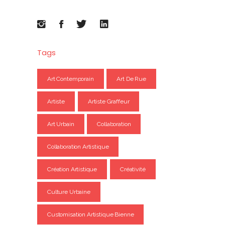
Tags
Art Contemporain
Art De Rue
Artiste
Artiste Graffeur
Art Urbain
Collaboration
Collaboration Artistique
Création Artistique
Créativité
Culture Urbaine
Customisation Artistique Bienne