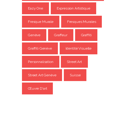
Eazy One
Expression Artistique
Fresque Murale
Fresques Murales
Genève
Graffeur
Graffiti
Graffiti Genève
Identité Visuelle
Personnalisation
Street Art
Street Art Genève
Suisse
Œuvre D'art