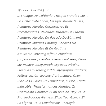
15 novembre 2023
in
Fresque De Cafétéria
,
Fresque Murale Pour
La Collectivité Local
,
Fresque Murale Suisse
,
Peintures Murales Corporatives Et
Commerciales
,
Peintures Murales De Bureau
,
Peintures Murales De Façade De Bâtiment
,
Peintures Murales Parking
,
Services De
Peintures Murales Et De Graffitis
art urbain
,
Artiste graffeur
,
Artistique
professionnel
,
créations personnalisées
,
Devis
sur mesure
,
EazyOne.ch
,
espaces urbains
,
Fresques murales graffiti
,
Infographie tarifaire
,
Mètres carrés
,
œuvres d'art uniques
,
Onex
,
Plan-les-Ouates
,
Prix artistique
,
suisse
,
Tarifs
indicatifs
,
Transformations Murales
,
ZI
Châtelaine-Balexert
,
ZI du Bois-de-Bay
,
ZI La
Praille-Acacias-Vernets
,
ZI La Tour-Lancy
,
ZI
Le Lignon
,
ZI Le Mandement
,
ZI Meyrin-