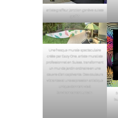
artiste graffeur jonction genève suisse
graffiti
Une fresque murale spectaculaire
créée par Eazy One, artiste muraliste
professionnel en Suisse, transformant
un mur de jardin ordinaire en une
œuvre d’art captivante. Des couleurs
vibrantes et une expression artistique
unique donnent vie à
l’environnement urbain.
f
bu