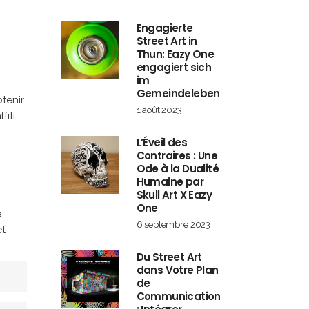
Engagierte
Street Art in
Thun: Eazy One
engagiert sich
im
Gemeindeleben
tenir
1 août 2023
iti.
L’Éveil des
Contraires : Une
Ode à la Dualité
Humaine par
Skull Art X Eazy
One
e
6 septembre 2023
et
Du Street Art
dans Votre Plan
de
Communication