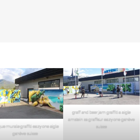
graff and beer jam graffiti a aigle
amstein sa graffeur eazy one genève
que murale graffiti eazy one aigle
suisse
genève suisse