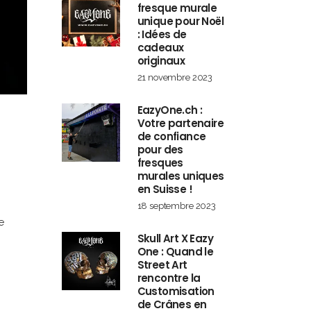
fresque murale
unique pour Noël
: Idées de
cadeaux
originaux
21 novembre 2023
EazyOne.ch :
Votre partenaire
de confiance
pour des
fresques
murales uniques
en Suisse !
18 septembre 2023
e
Skull Art X Eazy
One : Quand le
Street Art
rencontre la
Customisation
de Crânes en