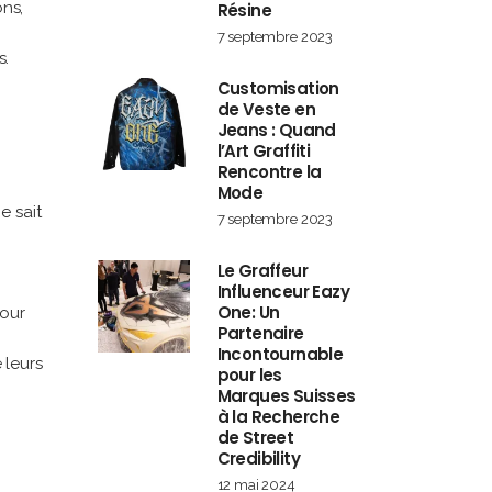
ons,
Résine
7 septembre 2023
s.
Customisation
de Veste en
Jeans : Quand
l’Art Graffiti
Rencontre la
Mode
e sait
7 septembre 2023
Le Graffeur
Influenceur Eazy
One: Un
pour
Partenaire
Incontournable
 leurs
pour les
Marques Suisses
à la Recherche
de Street
Credibility
12 mai 2024