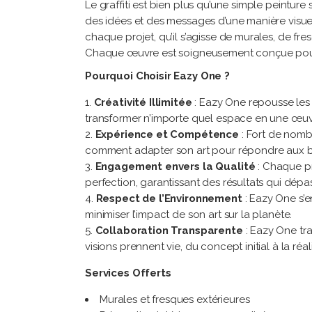
Le graffiti est bien plus qu’une simple peinture
des idées et des messages d’une manière visue
chaque projet, qu’il s’agisse de murales, de f
Chaque œuvre est soigneusement conçue pour r
Pourquoi Choisir Eazy One ?
Créativité Illimitée
: Eazy One repousse les li
transformer n’importe quel espace en une œuvre
Expérience et Compétence
: Fort de nomb
comment adapter son art pour répondre aux be
Engagement envers la Qualité
: Chaque pr
perfection, garantissant des résultats qui dépas
Respect de l’Environnement
: Eazy One s’e
minimiser l’impact de son art sur la planète.
Collaboration Transparente
: Eazy One tra
visions prennent vie, du concept initial à la réali
Services Offerts
Murales et fresques extérieures