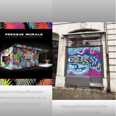
resque murale graffiti pochoir
vette a la pointe jonction par le
graffeur eazy one a geneve
fresque graffiti boutique vitrine
sneakin genève suisse