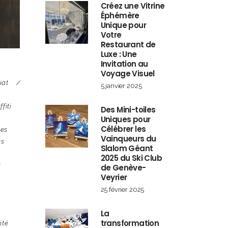
Créez une Vitrine
Éphémère
Unique pour
Votre
Restaurant de
Luxe : Une
Invitation au
Voyage Visuel
iat
5 janvier 2025
ffiti
Des Mini-toiles
Uniques pour
Célébrer les
les
Vainqueurs du
es
Slalom Géant
2025 du Ski Club
s
de Genève-
Veyrier
25 février 2025
La
transformation
ité