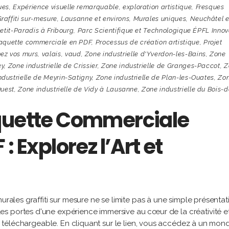
ues
,
Expérience visuelle remarquable
,
exploration artistique
,
Fresques
raffiti sur-mesure
,
Lausanne et environs
,
Murales uniques
,
Neuchâtel e
Petit-Paradis à Fribourg
,
Parc Scientifique et Technologique ÉPFL Innov
aquette commerciale en PDF
,
Processus de création artistique
,
Projet
ez vos murs
,
valais
,
vaud
,
Zone industrielle d'Yverdon-les-Bains
,
Zone
ey
,
Zone industrielle de Crissier
,
Zone industrielle de Granges-Paccot
,
Z
ndustrielle de Meyrin-Satigny
,
Zone industrielle de Plan-les-Ouates
,
Zo
Ouest
,
Zone industrielle de Vidy à Lausanne
,
Zone industrielle du Bois-d
aquette Commerciale
: Explorez l’Art et
urales graffiti sur mesure ne se limite pas à une simple présentat
s portes d'une expérience immersive au cœur de la créativité e
ier téléchargeable. En cliquant sur le lien, vous accédez à un mo