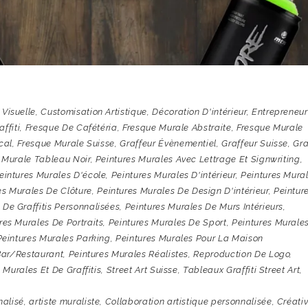
Visuelle
,
Customisation Artistique
,
Décoration D'intérieur
,
Entrepreneur
ffiti
,
Fresque De Cafétéria
,
Fresque Murale Abstraite
,
Fresque Murale
cal
,
Fresque Murale Suisse
,
Graffeur Évènementiel
,
Graffeur Suisse
,
Gra
 Murale Tableau Noir
,
Peintures Murales Avec Lettrage Et Signwriting
,
eintures Murales D'école
,
Peintures Murales D'intérieur
,
Peintures Mura
es Murales De Clôture
,
Peintures Murales De Design D'intérieur
,
Peintur
 De Graffitis Personnalisées
,
Peintures Murales De Murs Intérieurs
,
res Murales De Portraits
,
Peintures Murales De Sport
,
Peintures Murale
Peintures Murales Parking
,
Peintures Murales Pour La Maison
bar/restaurant
,
Peintures Murales Réalistes
,
Reproduction De Logo
,
 Murales Et De Graffitis
,
Street Art Suisse
,
Tableaux Graffiti Street Art
,
nalisé
,
artiste muraliste
,
Collaboration artistique personnalisée
,
Créativ