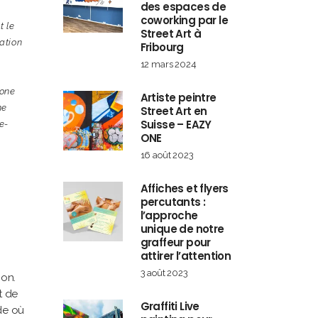
des espaces de
coworking par le
t le
Street Art à
ation
Fribourg
12 mars 2024
one
Artiste peintre
ne
Street Art en
Suisse – EAZY
e-
ONE
16 août 2023
Affiches et flyers
percutants :
l’approche
unique de notre
graffeur pour
attirer l’attention
3 août 2023
ion.
t de
Graffiti Live
nde où