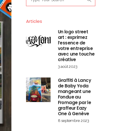
for:
Articles
Un logo street
art : exprimez
l’essence de
votre entreprise
avec une touche
créative
3 août 2023
Graffiti à Lancy
de Baby Yoda
mangeant une
Fondue au
Fromage par le
graffeur Eazy
One à Genève
8 septembre 2023