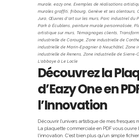
murale
,
eazy one
,
Exemples de réalisations artistiq
murales graffiti
,
fribourg
,
Genève et ses alentours
,
G
Jura
,
Œuvres d'art sur les murs
,
Parc industriel du 
Park à Écublens
,
peinture murale personnalisée
,
Pl
artistique sur murs
,
Témoignages clients
,
Transform
industrielle de Carouge
,
Zone industrielle de Conth
industrielle de Marin-Epagnier à Neuchâtel
,
Zone i
industrielle de Renens
,
Zone industrielle de Sierre-
L'abbaye à Le Locle
Découvrez la Pl
d’Eazy One en PDF 
l’Innovation
Découvrir l'univers artistique de mes fresques m
La plaquette commerciale en PDF vous ouvre le
l'innovation. C'est bien plus qu'un simple fich