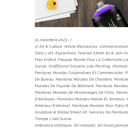
15 novembre 2023
in
Art & Culture
,
Artiste Ressources
,
Communication 
Dans L'art
,
Expositions
,
Festival Street Art & Jam Gra
Pour Enfant
,
Fresque Murale Pour La Collectivité Lo
Suisse
,
Graffitismo Svizzero
,
Live-Painting
,
Peinture
Peintures Murales Corporatives Et Commerciales
,
P
De Bureau
,
Peintures Murales De Chambre
,
Peintur
Murales De Façade De Bâtiment
,
Peintures Murales
Peintures Murales De Personnages De Films
,
Peintu
Extérieures
,
Peintures Murales Nature Et Animaux
,
(intérieur/extérieur)
,
Peintures Murales Pour Pubs/
Sculpture & Statue Street Art
,
Services De Peintures
Trompe L'oeil Suisse
Ambiance artistique
,
Art innovant
,
Art mural person