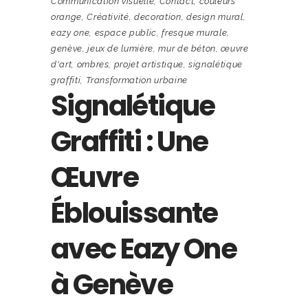
Communication visuelle
,
Contact
,
couleurs
orange
,
Créativité
,
decoration
,
design mural
,
eazy one
,
espace public
,
fresque murale
,
genève
,
jeux de lumière
,
mur de béton
,
œuvre
d'art
,
ombres
,
projet artistique
,
signalétique
graffiti
,
Transformation urbaine
Signalétique
Graffiti : Une
Œuvre
Éblouissante
avec Eazy One
à Genève