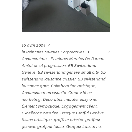
16 avril 2024
in
Peintures Murales Corporatives Et
Commerciales
,
Peintures Murales De Bureau
Ambition et progression
,
BB Switzerland
Genève
,
BB switzerland genève small city
,
bb
switzerland lausanne crissier
,
BB switzerland
lausanne gare
,
Collaboration artistique
,
Communication visuelle
,
Créativité en
marketing
,
Décoration murale
,
eazy one
,
Élément symbolique
,
Engagement client
,
Excellence créative
,
Fresque Graffiti Genève
,
fusion artistique
,
graffeur crissier
,
graffeur
genève
,
graffeur lausa
,
Graffeur Lausanne
,