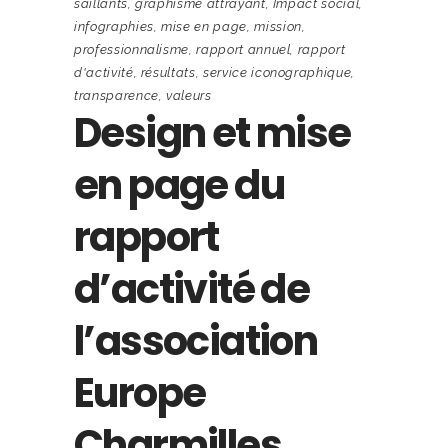
saillants
,
graphisme attrayant
,
Impact social
,
infographies
,
mise en page
,
mission
,
professionnalisme
,
rapport annuel
,
rapport
d'activité
,
résultats
,
service iconographique
,
transparence
,
valeurs
Design et mise
en page du
rapport
d’activité de
l’association
Europe
Charmilles