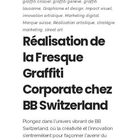
graffiti crissier
,
graffiti genève
,
graffiti
lausanne
,
Graphisme et design
,
Impact visuel
,
innovation artistique
,
Marketing digital
,
Marque suisse
,
Réalisation artistique
,
stratégie
marketing
,
street art
Réalisation de
la Fresque
Graffiti
Corporate chez
BB Switzerland
Plongez dans l'univers vibrant de BB
Switzerland, où la créativité et l'innovation
s'entremêlent pour façonner l'avenir du