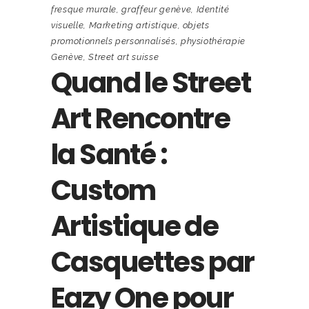
fresque murale
,
graffeur genève
,
Identité
visuelle
,
Marketing artistique
,
objets
promotionnels personnalisés
,
physiothérapie
Genève
,
Street art suisse
Quand le Street
Art Rencontre
la Santé :
Custom
Artistique de
Casquettes par
Eazy One pour