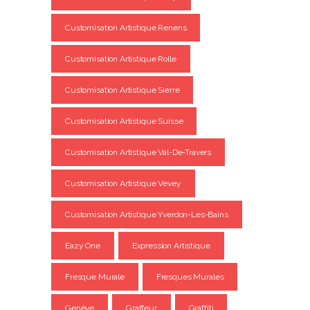
Customisation Artistique Renens
Customisation Artistique Rolle
Customisation Artistique Sierre
Customisation Artistique Suisse
Customisation Artistique Val-De-Travers
Customisation Artistique Vevey
Customisation Artistique Yverdon-Les-Bains
Eazy One
Expression Artistique
Fresque Murale
Fresques Murales
Genève
Graffeur
Graffiti