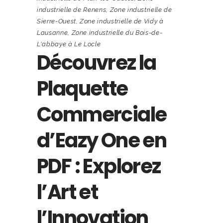
industrielle de Renens
,
Zone industrielle de
Sierre-Ouest
,
Zone industrielle de Vidy à
Lausanne
,
Zone industrielle du Bois-de-
L'abbaye à Le Locle
Découvrez la
Plaquette
Commerciale
d’Eazy One en
PDF : Explorez
l’Art et
l’Innovation