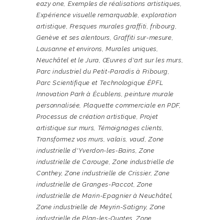
eazy one
,
Exemples de réalisations artistiques
,
Expérience visuelle remarquable
,
exploration
artistique
,
Fresques murales graffiti
,
fribourg
,
Genève et ses alentours
,
Graffiti sur-mesure
,
Lausanne et environs
,
Murales uniques
,
Neuchâtel et le Jura
,
Œuvres d'art sur les murs
,
Parc industriel du Petit-Paradis à Fribourg
,
Parc Scientifique et Technologique ÉPFL
Innovation Park à Écublens
,
peinture murale
personnalisée
,
Plaquette commerciale en PDF
,
Processus de création artistique
,
Projet
artistique sur murs
,
Témoignages clients
,
Transformez vos murs
,
valais
,
vaud
,
Zone
industrielle d'Yverdon-les-Bains
,
Zone
industrielle de Carouge
,
Zone industrielle de
Conthey
,
Zone industrielle de Crissier
,
Zone
industrielle de Granges-Paccot
,
Zone
industrielle de Marin-Epagnier à Neuchâtel
,
Zone industrielle de Meyrin-Satigny
,
Zone
industrielle de Plan-les-Ouates
,
Zone