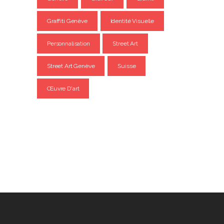
Graffiti Genève
Identité Visuelle
Personnalisation
Street Art
Street Art Genève
Suisse
Œuvre D'art