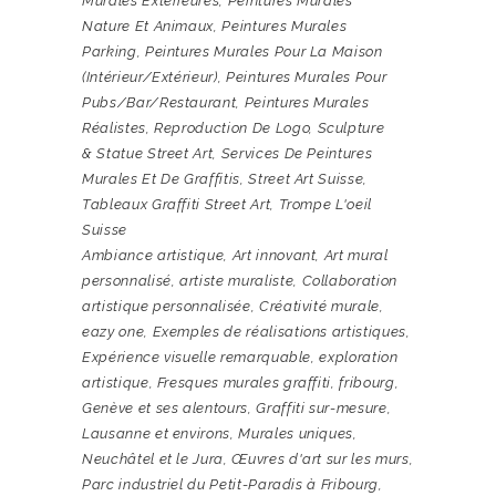
Murales Extérieures
,
Peintures Murales
Nature Et Animaux
,
Peintures Murales
Parking
,
Peintures Murales Pour La Maison
(intérieur/extérieur)
,
Peintures Murales Pour
Pubs/bar/restaurant
,
Peintures Murales
Réalistes
,
Reproduction De Logo
,
Sculpture
& Statue Street Art
,
Services De Peintures
Murales Et De Graffitis
,
Street Art Suisse
,
Tableaux Graffiti Street Art
,
Trompe L'oeil
Suisse
Ambiance artistique
,
Art innovant
,
Art mural
personnalisé
,
artiste muraliste
,
Collaboration
artistique personnalisée
,
Créativité murale
,
eazy one
,
Exemples de réalisations artistiques
,
Expérience visuelle remarquable
,
exploration
artistique
,
Fresques murales graffiti
,
fribourg
,
Genève et ses alentours
,
Graffiti sur-mesure
,
Lausanne et environs
,
Murales uniques
,
Neuchâtel et le Jura
,
Œuvres d'art sur les murs
,
Parc industriel du Petit-Paradis à Fribourg
,