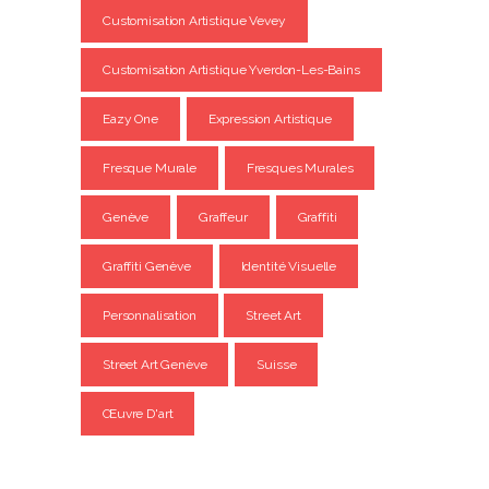
Customisation Artistique Vevey
Customisation Artistique Yverdon-Les-Bains
Eazy One
Expression Artistique
Fresque Murale
Fresques Murales
Genève
Graffeur
Graffiti
Graffiti Genève
Identité Visuelle
Personnalisation
Street Art
Street Art Genève
Suisse
Œuvre D'art