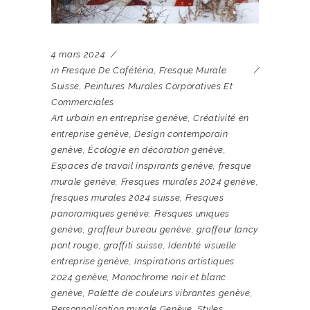
4 mars 2024
in
Fresque De Cafétéria
,
Fresque Murale
Suisse
,
Peintures Murales Corporatives Et
Commerciales
Art urbain en entreprise genève
,
Créativité en
entreprise genève
,
Design contemporain
genève
,
Écologie en décoration genève
,
Espaces de travail inspirants genève
,
fresque
murale genève
,
Fresques murales 2024 genève
,
fresques murales 2024 suisse
,
Fresques
panoramiques genève
,
Fresques uniques
genève
,
graffeur bureau genève
,
graffeur lancy
pont rouge
,
graffiti suisse
,
Identité visuelle
entreprise genève
,
Inspirations artistiques
2024 genève
,
Monochrome noir et blanc
genève
,
Palette de couleurs vibrantes genève
,
Personnalisation murale Genève
,
Styles