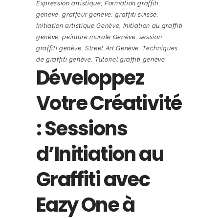
Expression artistique
,
Formation graffiti
genève
,
graffeur genève
,
graffiti suisse
,
Initiation artistique Genève
,
Initiation au graffiti
genève
,
peinture murale Genève
,
session
graffiti genève
,
Street Art Genève
,
Techniques
de graffiti genève
,
Tutoriel graffiti genève
Développez
Votre Créativité
: Sessions
d’Initiation au
Graffiti avec
Eazy One à