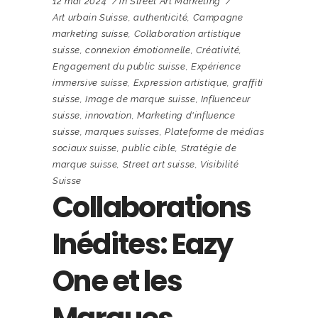
12 mai 2024
in
Street Art Marketing
Art urbain Suisse
,
authenticité
,
Campagne
marketing suisse
,
Collaboration artistique
suisse
,
connexion émotionnelle
,
Créativité
,
Engagement du public suisse
,
Expérience
immersive suisse
,
Expression artistique
,
graffiti
suisse
,
Image de marque suisse
,
Influenceur
suisse
,
innovation
,
Marketing d'influence
suisse
,
marques suisses
,
Plateforme de médias
sociaux suisse
,
public cible
,
Stratégie de
marque suisse
,
Street art suisse
,
Visibilité
Suisse
Collaborations
Inédites: Eazy
One et les