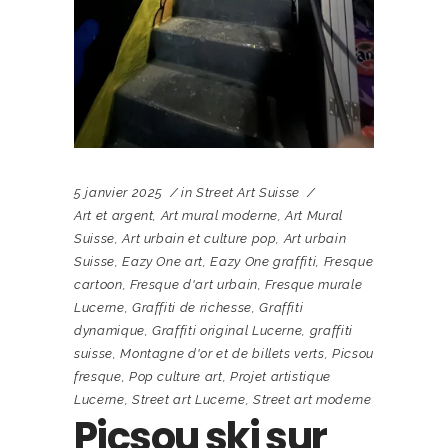
5 janvier 2025
in
Street Art Suisse
Art et argent
,
Art mural moderne
,
Art Mural
Suisse
,
Art urbain et culture pop
,
Art urbain
Suisse
,
Eazy One art
,
Eazy One graffiti
,
Fresque
cartoon
,
Fresque d'art urbain
,
Fresque murale
Lucerne
,
Graffiti de richesse
,
Graffiti
dynamique
,
Graffiti original Lucerne
,
graffiti
suisse
,
Montagne d'or et de billets verts
,
Picsou
fresque
,
Pop culture art
,
Projet artistique
Lucerne
,
Street art Lucerne
,
Street art moderne
Picsou ski sur