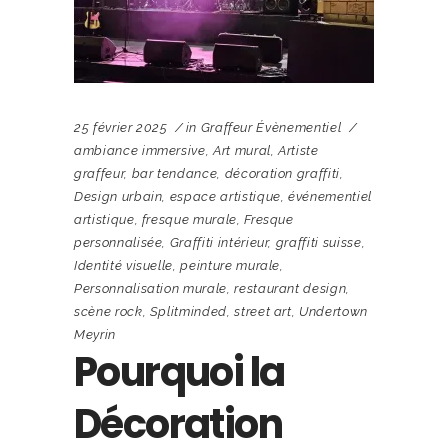
25 février 2025
in
Graffeur Évènementiel
ambiance immersive
,
Art mural
,
Artiste
graffeur
,
bar tendance
,
décoration graffiti
,
Design urbain
,
espace artistique
,
événementiel
artistique
,
fresque murale
,
Fresque
personnalisée
,
Graffiti intérieur
,
graffiti suisse
,
Identité visuelle
,
peinture murale
,
Personnalisation murale
,
restaurant design
,
scène rock
,
Splitminded
,
street art
,
Undertown
Meyrin
Pourquoi la
Décoration