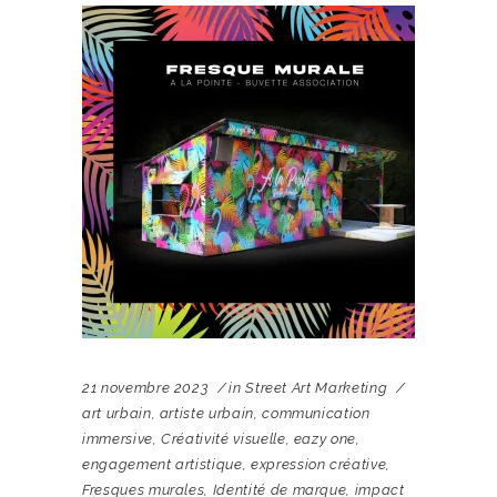
21 novembre 2023
in
Street Art Marketing
art urbain
,
artiste urbain
,
communication
immersive
,
Créativité visuelle
,
eazy one
,
engagement artistique
,
expression créative
,
Fresques murales
,
Identité de marque
,
impact