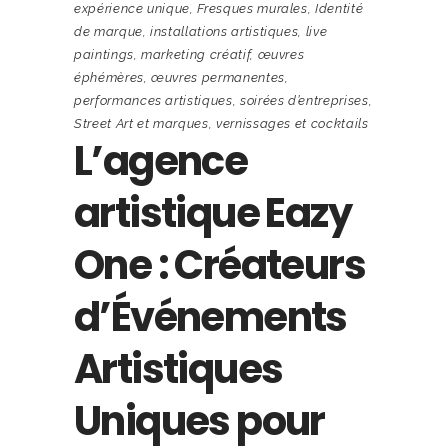
expérience unique
,
Fresques murales
,
Identité
de marque
,
installations artistiques
,
live
paintings
,
marketing créatif
,
œuvres
éphémères
,
œuvres permanentes
,
performances artistiques
,
soirées d’entreprises
,
Street Art et marques
,
vernissages et cocktails
L’agence
artistique Eazy
One : Créateurs
d’Événements
Artistiques
Uniques pour