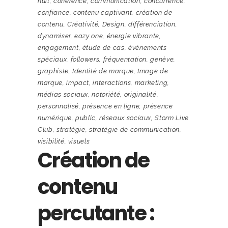
nuit
,
cohérence
,
communication
,
concurrence
,
confiance
,
contenu captivant
,
création de
contenu
,
Créativité
,
Design
,
différenciation
,
dynamiser
,
eazy one
,
énergie vibrante
,
engagement
,
étude de cas
,
événements
spéciaux
,
followers
,
fréquentation
,
genève
,
graphiste
,
Identité de marque
,
Image de
marque
,
impact
,
interactions
,
marketing
,
médias sociaux
,
notoriété
,
originalité
,
personnalisé
,
présence en ligne
,
présence
numérique
,
public
,
réseaux sociaux
,
Storm Live
Club
,
stratégie
,
stratégie de communication
,
visibilité
,
visuels
Création de
contenu
percutante :