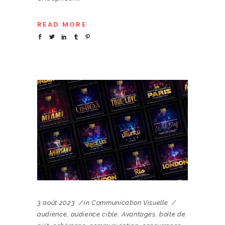
READ MORE
3 août 2023
in
Communication Visuelle
audience
,
audience cible
,
Avantages
,
boîte de