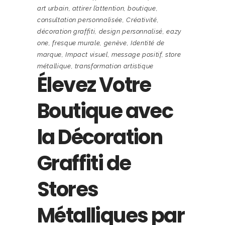
art urbain
,
attirer l’attention
,
boutique
,
consultation personnalisée
,
Créativité
,
décoration graffiti
,
design personnalisé
,
eazy
one
,
fresque murale
,
genève
,
Identité de
marque
,
Impact visuel
,
message positif
,
store
métallique
,
transformation artistique
Élevez Votre
Boutique avec
la Décoration
Graffiti de
Stores
Métalliques par