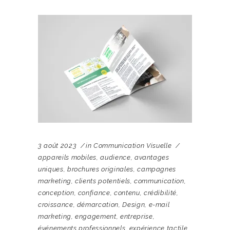
3 août 2023
in
Communication Visuelle
appareils mobiles
,
audience
,
avantages
uniques
,
brochures originales
,
campagnes
marketing
,
clients potentiels
,
communication
,
conception
,
confiance
,
contenu
,
crédibilité
,
croissance
,
démarcation
,
Design
,
e-mail
marketing
,
engagement
,
entreprise
,
événements professionnels
,
expérience tactile
,