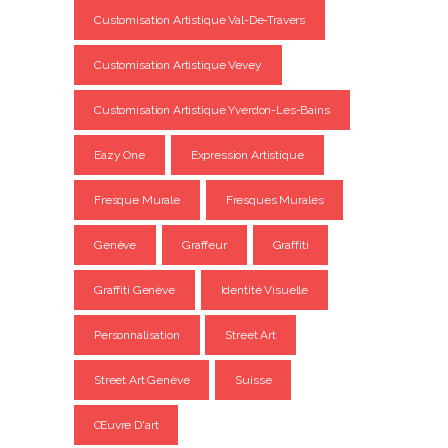
Customisation Artistique Val-De-Travers
Customisation Artistique Vevey
Customisation Artistique Yverdon-Les-Bains
Eazy One
Expression Artistique
Fresque Murale
Fresques Murales
Genève
Graffeur
Graffiti
Graffiti Genève
Identité Visuelle
Personnalisation
Street Art
Street Art Genève
Suisse
Œuvre D'art