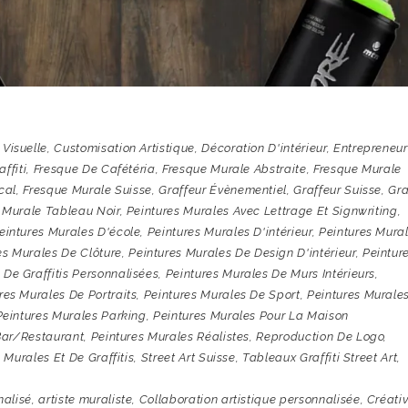
Visuelle
,
Customisation Artistique
,
Décoration D'intérieur
,
Entrepreneur
ffiti
,
Fresque De Cafétéria
,
Fresque Murale Abstraite
,
Fresque Murale
cal
,
Fresque Murale Suisse
,
Graffeur Évènementiel
,
Graffeur Suisse
,
Gra
 Murale Tableau Noir
,
Peintures Murales Avec Lettrage Et Signwriting
,
eintures Murales D'école
,
Peintures Murales D'intérieur
,
Peintures Mura
es Murales De Clôture
,
Peintures Murales De Design D'intérieur
,
Peintur
 De Graffitis Personnalisées
,
Peintures Murales De Murs Intérieurs
,
res Murales De Portraits
,
Peintures Murales De Sport
,
Peintures Murale
Peintures Murales Parking
,
Peintures Murales Pour La Maison
bar/restaurant
,
Peintures Murales Réalistes
,
Reproduction De Logo
,
 Murales Et De Graffitis
,
Street Art Suisse
,
Tableaux Graffiti Street Art
,
nalisé
,
artiste muraliste
,
Collaboration artistique personnalisée
,
Créativ