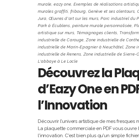
murale
,
eazy one
,
Exemples de réalisations artistiq
murales graffiti
,
fribourg
,
Genève et ses alentours
,
G
Jura
,
Œuvres d'art sur les murs
,
Parc industriel du 
Park à Écublens
,
peinture murale personnalisée
,
Pl
artistique sur murs
,
Témoignages clients
,
Transform
industrielle de Carouge
,
Zone industrielle de Conth
industrielle de Marin-Epagnier à Neuchâtel
,
Zone i
industrielle de Renens
,
Zone industrielle de Sierre-
L'abbaye à Le Locle
Découvrez la Pl
d’Eazy One en PDF 
l’Innovation
Découvrir l'univers artistique de mes fresques m
La plaquette commerciale en PDF vous ouvre le
l'innovation. C'est bien plus qu'un simple fich