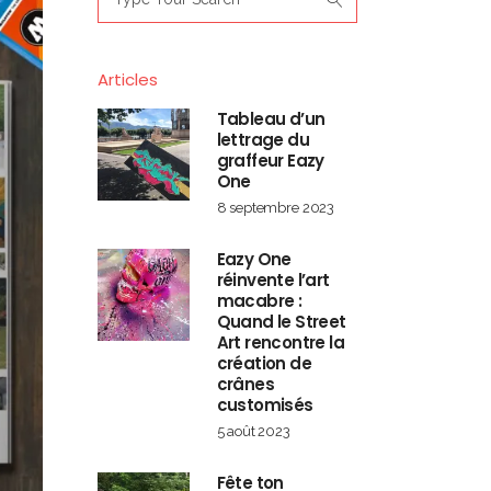
for:
Articles
Tableau d’un
lettrage du
graffeur Eazy
One
8 septembre 2023
Eazy One
réinvente l’art
macabre :
Quand le Street
Art rencontre la
création de
crânes
customisés
5 août 2023
Fête ton