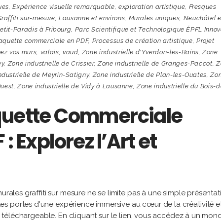
ues
,
Expérience visuelle remarquable
,
exploration artistique
,
Fresques
raffiti sur-mesure
,
Lausanne et environs
,
Murales uniques
,
Neuchâtel e
Petit-Paradis à Fribourg
,
Parc Scientifique et Technologique ÉPFL Innov
aquette commerciale en PDF
,
Processus de création artistique
,
Projet
ez vos murs
,
valais
,
vaud
,
Zone industrielle d'Yverdon-les-Bains
,
Zone
ey
,
Zone industrielle de Crissier
,
Zone industrielle de Granges-Paccot
,
Z
ndustrielle de Meyrin-Satigny
,
Zone industrielle de Plan-les-Ouates
,
Zo
Ouest
,
Zone industrielle de Vidy à Lausanne
,
Zone industrielle du Bois-d
aquette Commerciale
: Explorez l’Art et
urales graffiti sur mesure ne se limite pas à une simple présentat
s portes d'une expérience immersive au cœur de la créativité e
ier téléchargeable. En cliquant sur le lien, vous accédez à un mo