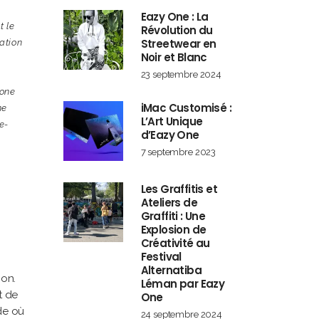
Eazy One : La
t le
Révolution du
Streetwear en
ation
Noir et Blanc
23 septembre 2024
one
iMac Customisé :
ne
L’Art Unique
e-
d’Eazy One
7 septembre 2023
Les Graffitis et
Ateliers de
Graffiti : Une
Explosion de
Créativité au
Festival
Alternatiba
ion.
Léman par Eazy
t de
One
nde où
24 septembre 2024