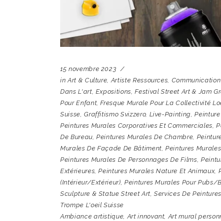
15 novembre 2023
in
Art & Culture
,
Artiste Ressources
,
Communication 
Dans L'art
,
Expositions
,
Festival Street Art & Jam Gra
Pour Enfant
,
Fresque Murale Pour La Collectivité Lo
Suisse
,
Graffitismo Svizzero
,
Live-Painting
,
Peinture
Peintures Murales Corporatives Et Commerciales
,
P
De Bureau
,
Peintures Murales De Chambre
,
Peintur
Murales De Façade De Bâtiment
,
Peintures Murales
Peintures Murales De Personnages De Films
,
Peintu
Extérieures
,
Peintures Murales Nature Et Animaux
,
(intérieur/extérieur)
,
Peintures Murales Pour Pubs/
Sculpture & Statue Street Art
,
Services De Peintures
Trompe L'oeil Suisse
Ambiance artistique
,
Art innovant
,
Art mural person