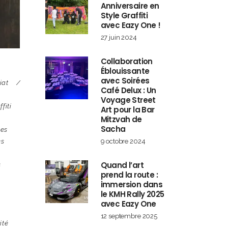
Anniversaire en
Style Graffiti
avec Eazy One !
27 juin 2024
Collaboration
Éblouissante
avec Soirées
iat
Café Delux : Un
Voyage Street
ffiti
Art pour la Bar
Mitzvah de
Sacha
les
9 octobre 2024
es
Quand l’art
s
prend la route :
immersion dans
le KMH Rally 2025
avec Eazy One
12 septembre 2025
ité