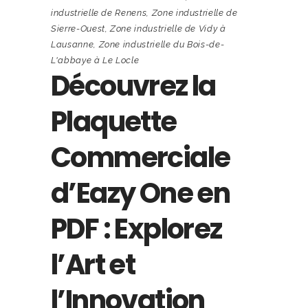
industrielle de Renens
,
Zone industrielle de
Sierre-Ouest
,
Zone industrielle de Vidy à
Lausanne
,
Zone industrielle du Bois-de-
L'abbaye à Le Locle
Découvrez la
Plaquette
Commerciale
d’Eazy One en
PDF : Explorez
l’Art et
l’Innovation