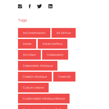
Tags
Art Contemporain
Art De Rue
Artiste
Artiste Graffeur
Art Urbain
Collaboration
Collaboration Artistique
Création Artistique
Créativité
Culture Urbaine
Customisation Artistique Bienne