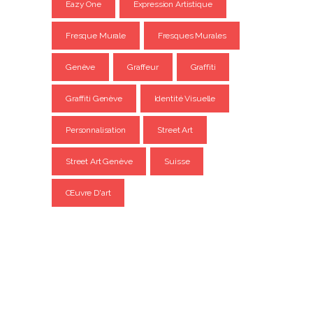
Eazy One
Expression Artistique
Fresque Murale
Fresques Murales
Genève
Graffeur
Graffiti
Graffiti Genève
Identité Visuelle
Personnalisation
Street Art
Street Art Genève
Suisse
Œuvre D'art