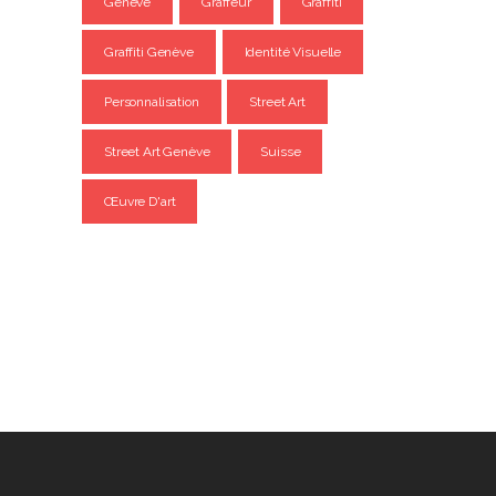
Genève
Graffeur
Graffiti
Graffiti Genève
Identité Visuelle
Personnalisation
Street Art
Street Art Genève
Suisse
Œuvre D'art