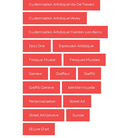
Customisation Artistique Val-De-Travers
Customisation Artistique Vevey
Customisation Artistique Yverdon-Les-Bains
Eazy One
Expression Artistique
Fresque Murale
Fresques Murales
Genève
Graffeur
Graffiti
Graffiti Genève
Identité Visuelle
Personnalisation
Street Art
Street Art Genève
Suisse
Œuvre D'art