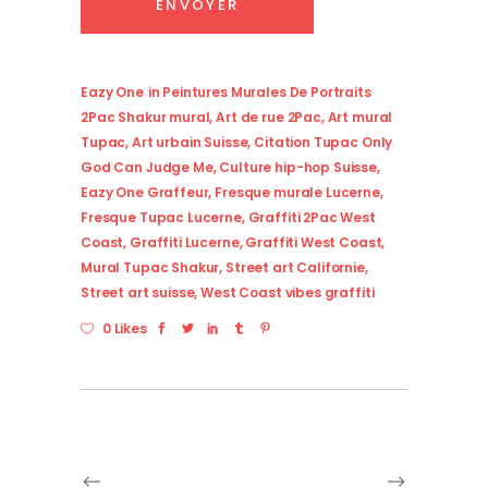
Eazy One
in
Peintures Murales De Portraits
2Pac Shakur mural
,
Art de rue 2Pac
,
Art mural
Tupac
,
Art urbain Suisse
,
Citation Tupac Only
God Can Judge Me
,
Culture hip-hop Suisse
,
Eazy One Graffeur
,
Fresque murale Lucerne
,
Fresque Tupac Lucerne
,
Graffiti 2Pac West
Coast
,
Graffiti Lucerne
,
Graffiti West Coast
,
Mural Tupac Shakur
,
Street art Californie
,
Street art suisse
,
West Coast vibes graffiti
0 Likes