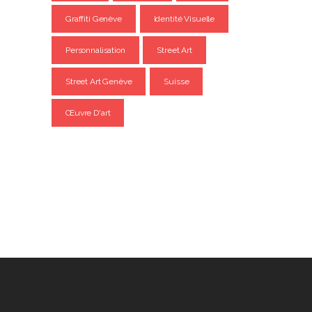
Graffiti Genève
Identité Visuelle
Personnalisation
Street Art
Street Art Genève
Suisse
Œuvre D'art