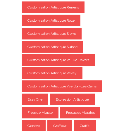
Customisation Artistique Renens
Customisation Artistique Rolle
Customisation Artistique Sierre
Customisation Artistique Suisse
Customisation Artistique Val-De-Travers
Customisation Artistique Vevey
Customisation Artistique Yverdon-Les-Bains
Eazy One
Expression Artistique
Fresque Murale
Fresques Murales
Genève
Graffeur
Graffiti