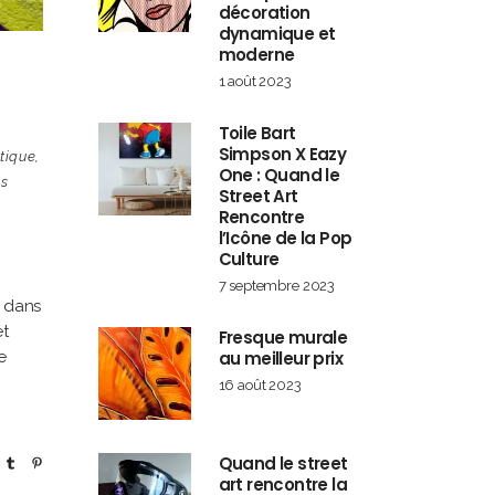
décoration
dynamique et
moderne
1 août 2023
Toile Bart
Simpson X Eazy
tique
,
One : Quand le
ns
Street Art
Rencontre
l’Icône de la Pop
Culture
7 septembre 2023
z dans
et
Fresque murale
e
au meilleur prix
16 août 2023
Quand le street
art rencontre la