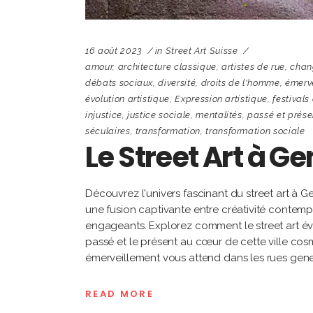
16 août 2023
in
Street Art Suisse
amour
,
architecture classique
,
artistes de rue
,
chan
débats sociaux
,
diversité
,
droits de l'homme
,
émerv
évolution artistique
,
Expression artistique
,
festivals
injustice
,
justice sociale
,
mentalités
,
passé et prése
séculaires
,
transformation
,
transformation sociale
Le Street Art à G
Découvrez l'univers fascinant du street art à G
une fusion captivante entre créativité contemp
engageants. Explorez comment le street art évo
passé et le présent au cœur de cette ville cosm
émerveillement vous attend dans les rues gen
READ MORE