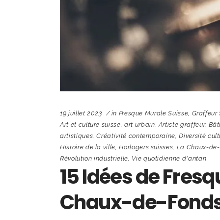
19 juillet 2023
in
Fresque Murale Suisse
,
Graffeur
Art et culture suisse
,
art urbain
,
Artiste graffeur
,
Bât
artistiques
,
Créativité contemporaine
,
Diversité cult
Histoire de la ville
,
Horlogers suisses
,
La Chaux-de
Révolution industrielle
,
Vie quotidienne d'antan
15 Idées de Fresq
Chaux-de-Fond