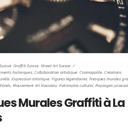
 Suisse
,
Graffiti Suisse
,
Street Art Suisse
iments historiques
,
Collaboration artistique
,
Cosmopolite
,
Créations
urelle
,
Expression artistique
,
Figures légendaires
,
Fresques murales graf
-Fonds
,
Mouvement Art Nouveau
,
Patrimoine culturel
,
Paysages jurassi
ues Murales Graffiti à La
s