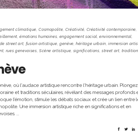
gement climatique
,
Cosmopolite
,
Créativité
,
Créativité contemporaine
,
eillement
,
émotions humaines
,
engagement social
,
environnemental
,
 de street art
,
fusion artistique
,
genève
,
héritage urbain
,
immersion artis
nt
,
rues genevoises
,
Scène artistique
,
significations
,
street art
,
traditio
enève
enève, où l'audace artistique rencontre l'héritage urbain. Plonge
oraine et traditions séculaires, révélant des messages profonds 
que l'émotion, stimule les débats sociaux et crée un lien entre l
opolite. Une immersion artistique riche en significations et en
evoises.