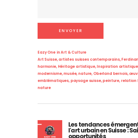
Eazy One
in
Art & Culture
Art Suisse
,
artistes suisses contemporains
,
Ferdina
harmonie
,
Héritage artistique
,
Inspiration artistiqu
modernisme
,
musée
,
nature
,
Oberland bernois
,
œuv
emblématiques
,
paysage suisse
,
peinture
,
relatio
nature
Les tendances émergen
l'art urbain en Suisse : Sai
opportunités