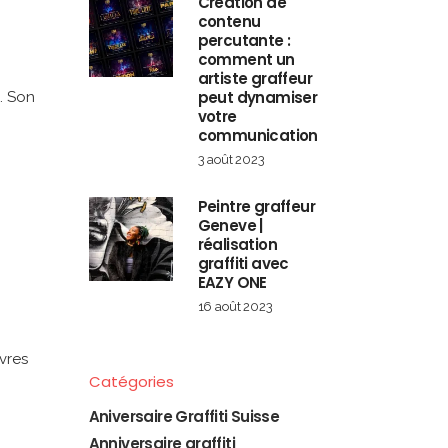
Création de
contenu
percutante :
comment un
artiste graffeur
peut dynamiser
s. Son
votre
communication
3 août 2023
Peintre graffeur
Geneve |
réalisation
graffiti avec
EAZY ONE
16 août 2023
vres
Catégories
Aniversaire Graffiti Suisse
Anniversaire graffiti