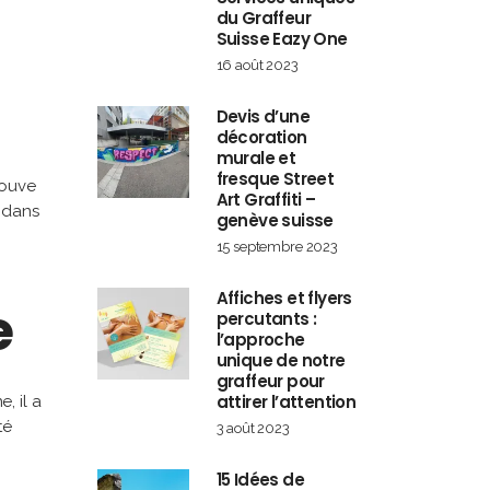
du Graffeur
Suisse Eazy One
16 août 2023
Devis d’une
décoration
murale et
fresque Street
rouve
Art Graffiti –
 dans
genève suisse
15 septembre 2023
Affiches et flyers
e
percutants :
l’approche
unique de notre
graffeur pour
attirer l’attention
, il a
té
3 août 2023
15 Idées de