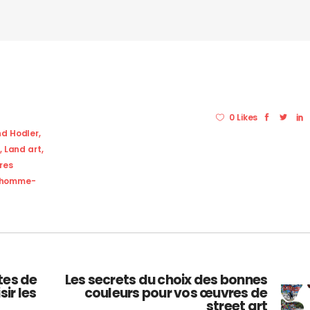
0 Likes
nd Hodler
,
e
,
Land art
,
res
n homme-
tes de
Les secrets du choix des bonnes
sir les
couleurs pour vos œuvres de
street art