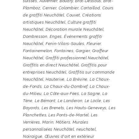
suisses
,
Auvernier
,
Boudry
,
Brot-Dessous
,
Brot-
Plamboz
,
Cernier
,
Colombier
,
Cortaillod
,
Cours
de graffiti Neuchâtel
,
Couvet
,
Créations
artistiques Neuchâtel
,
Culture graffiti
Neuchâtel
,
Décoration murale Neuchâtel
,
Dombresson
,
Enges
,
Événements graffiti
Neuchâtel
,
Fenin-Vilars-Saules
,
Fleurier
,
Fontainemelon
,
Fontaines
,
Gorgier
,
Graffeur
Neuchâtel
,
Graffiti professionnel Neuchâtel
,
Graffitis en direct Neuchâtel
,
Graffitis pour
entreprises Neuchâtel
,
Graffitis sur commande
Neuchâtel
,
Hauterive
,
La Brévine
,
La Chaux-
de-Fonds
,
La Chaux-du-Dombief
,
La Chaux-
du-Milieu
,
La Côte-aux-Fées
,
La Sagne
,
La
Tène
,
Le Bémont
,
Le Landeron
,
Le Locle
,
Les
Bayards
,
Les Brenets
,
Les Hauts-Geneveys
,
Les
Planchettes
,
Les Ponts-de-Martel
,
Les
Verrières
,
Marin
,
Môtiers
,
Murales
personnalisées Neuchâtel
,
neuchatel
,
Noiraigue
,
Œuvres d'art en extérieur