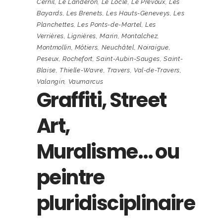
Cernil
,
Le Landeron
,
Le Locle
,
Le Prévoux
,
Les
Bayards
,
Les Brenets
,
Les Hauts-Geneveys
,
Les
Planchettes
,
Les Ponts-de-Martel
,
Les
Verrières
,
Lignières
,
Marin
,
Montalchez
,
Montmollin
,
Môtiers
,
Neuchâtel
,
Noiraigue
,
Peseux
,
Rochefort
,
Saint-Aubin-Sauges
,
Saint-
Blaise
,
Thielle-Wavre
,
Travers
,
Val-de-Travers
,
Valangin
,
Vaumarcus
Graffiti, Street
Art,
Muralisme… ou
peintre
pluridisciplinaire