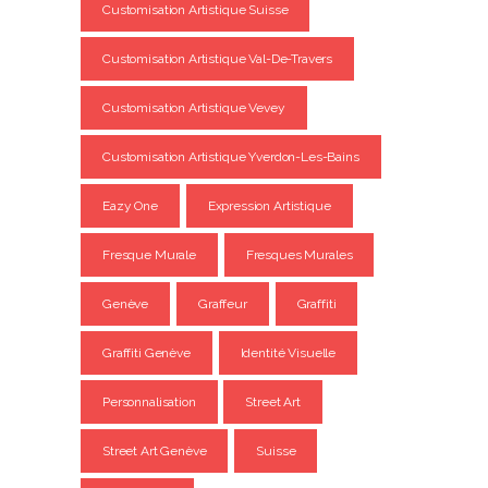
Customisation Artistique Suisse
Customisation Artistique Val-De-Travers
Customisation Artistique Vevey
Customisation Artistique Yverdon-Les-Bains
Eazy One
Expression Artistique
Fresque Murale
Fresques Murales
Genève
Graffeur
Graffiti
Graffiti Genève
Identité Visuelle
Personnalisation
Street Art
Street Art Genève
Suisse