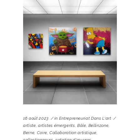
16 août 2023
in
Entrepreneuriat Dans L'art
artiste
,
artistes émergents
,
Bâle
,
Bellinzone
,
Berne
,
Coire
,
Collaboration artistique
,
collectionneurs
,
cotation d'œuvres
,