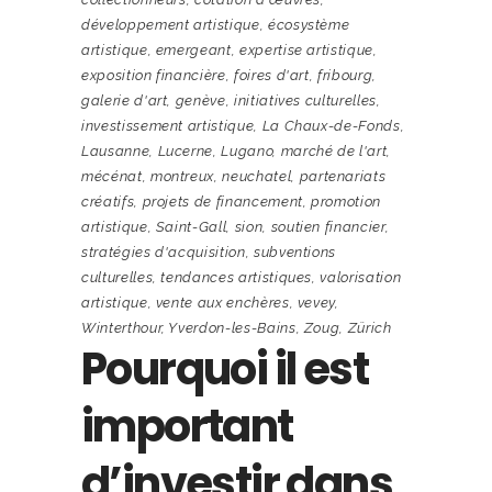
développement artistique
,
écosystème
artistique
,
emergeant
,
expertise artistique
,
exposition financière
,
foires d'art
,
fribourg
,
galerie d'art
,
genève
,
initiatives culturelles
,
investissement artistique
,
La Chaux-de-Fonds
,
Lausanne
,
Lucerne
,
Lugano
,
marché de l'art
,
mécénat
,
montreux
,
neuchatel
,
partenariats
créatifs
,
projets de financement
,
promotion
artistique
,
Saint-Gall
,
sion
,
soutien financier
,
stratégies d'acquisition
,
subventions
culturelles
,
tendances artistiques
,
valorisation
artistique
,
vente aux enchères
,
vevey
,
Winterthour
,
Yverdon-les-Bains
,
Zoug
,
Zürich
Pourquoi il est
important
d’investir dans