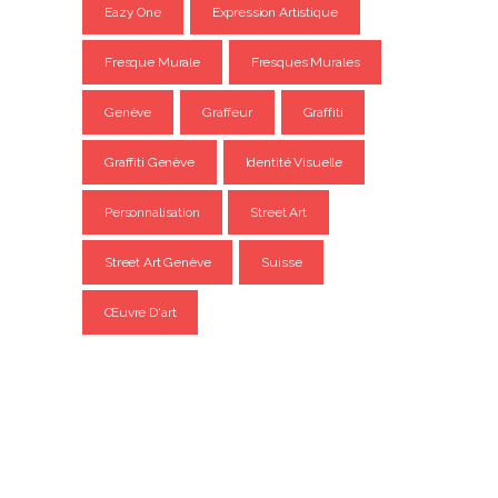
Eazy One
Expression Artistique
Fresque Murale
Fresques Murales
Genève
Graffeur
Graffiti
Graffiti Genève
Identité Visuelle
Personnalisation
Street Art
Street Art Genève
Suisse
Œuvre D'art