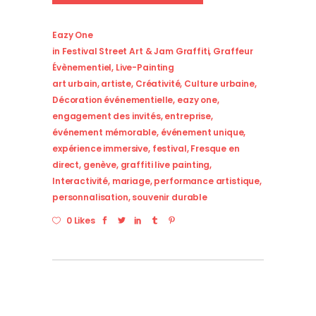
Eazy One
in
Festival Street Art & Jam Graffiti
,
Graffeur
Évènementiel
,
Live-Painting
art urbain
,
artiste
,
Créativité
,
Culture urbaine
,
Décoration événementielle
,
eazy one
,
engagement des invités
,
entreprise
,
événement mémorable
,
événement unique
,
expérience immersive
,
festival
,
Fresque en
direct
,
genève
,
graffiti live painting
,
Interactivité
,
mariage
,
performance artistique
,
personnalisation
,
souvenir durable
0 Likes