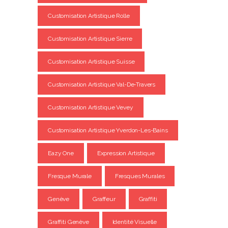
Customisation Artistique Rolle
Customisation Artistique Sierre
Customisation Artistique Suisse
Customisation Artistique Val-De-Travers
Customisation Artistique Vevey
Customisation Artistique Yverdon-Les-Bains
Eazy One
Expression Artistique
Fresque Murale
Fresques Murales
Genève
Graffeur
Graffiti
Graffiti Genève
Identité Visuelle