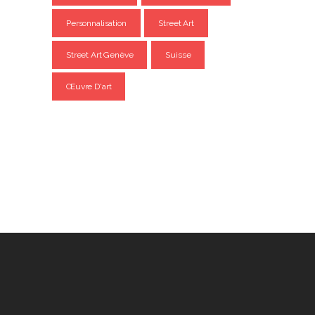
Personnalisation
Street Art
Street Art Genève
Suisse
Œuvre D'art