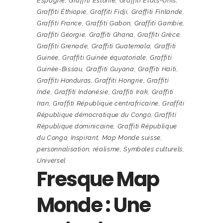
Espagne
,
Graffiti Estonie
,
Graffiti États-Unis
,
Graffiti Éthiopie
,
Graffiti Fidji
,
Graffiti Finlande
,
Graffiti France
,
Graffiti Gabon
,
Graffiti Gambie
,
Graffiti Géorgie
,
Graffiti Ghana
,
Graffiti Grèce
,
Graffiti Grenade
,
Graffiti Guatemala
,
Graffiti
Guinée
,
Graffiti Guinée équatoriale
,
Graffiti
Guinée-Bissau
,
Graffiti Guyana
,
Graffiti Haïti
,
Graffiti Honduras
,
Graffiti Hongrie
,
Graffiti
Inde
,
Graffiti Indonésie
,
Graffiti Irak
,
Graffiti
Iran
,
Graffiti République centrafricaine
,
Graffiti
République démocratique du Congo
,
Graffiti
République dominicaine
,
Graffiti République
du Congo
,
Inspirant
,
Map Monde suisse
,
personnalisation
,
réalisme
,
Symboles culturels
,
Universel
Fresque Map
Monde : Une