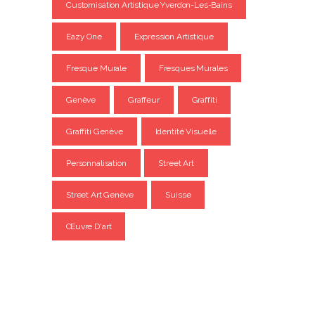
Customisation Artistique Yverdon-Les-Bains
Eazy One
Expression Artistique
Fresque Murale
Fresques Murales
Genève
Graffeur
Graffiti
Graffiti Genève
Identité Visuelle
Personnalisation
Street Art
Street Art Genève
Suisse
Œuvre D'art